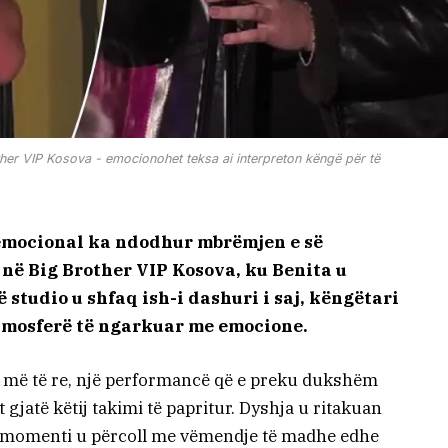
rother VIP Kosova - emocionohet teksa ai interpreton këngë për të
 emocional ka ndodhur mbrëmjen e së
 në Big Brother VIP Kosova, ku Benita u
ë studio u shfaq ish-i dashuri i saj, këngëtari
atmosferë të ngarkuar me emocione.
ij më të re, një performancë që e preku dukshëm
 gjatë këtij takimi të papritur. Dyshja u ritakuan
a momenti u përcoll me vëmendje të madhe edhe