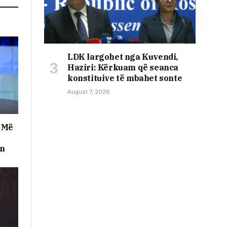
LDK largohet nga Kuvendi,
Haziri: Kërkuam që seanca
konstituive të mbahet sonte
August 7, 2026
: Më
en