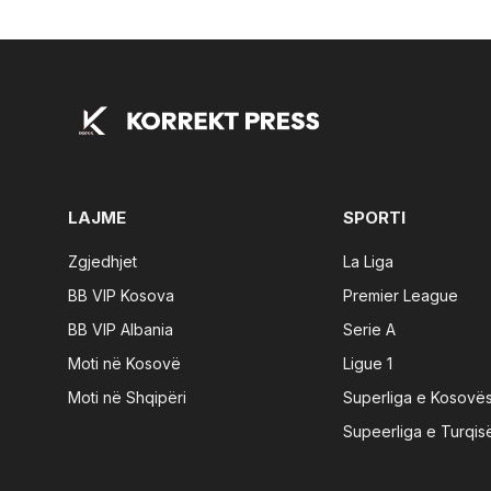
LAJME
SPORTI
Zgjedhjet
La Liga
BB VIP Kosova
Premier League
BB VIP Albania
Serie A
Moti në Kosovë
Ligue 1
Moti në Shqipëri
Superliga e Kosovë
Supeerliga e Turqis