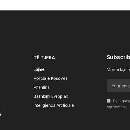
Subscrib
TË TJERA
Lajme
Merrni lajmet
Policia e Kosovës
Prishtina
Bashkimi Evropian
By signin
s
Inteligjenca Artificiale
agreement.
ë