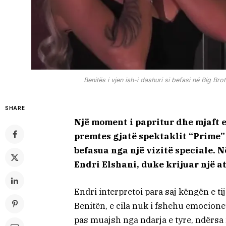
Benitës i vjen ish-i dashuri si befasi në Big B
SHARE
Një moment i papritur dhe mjaft
premtes gjatë spektaklit “Prime”
befasua nga një vizitë speciale. N
Endri Elshani, duke krijuar një 
Endri interpretoi para saj këngën e t
Benitën, e cila nuk i fshehu emocionet
pas muajsh nga ndarja e tyre, ndërs