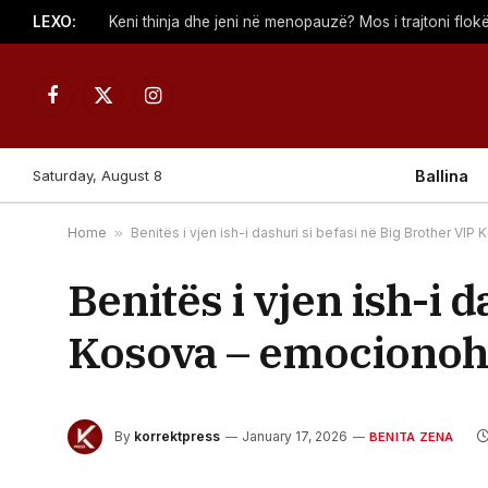
LEXO:
Keni thinja dhe jeni në menopauzë? Mos i trajtoni flokë
Facebook
X
Instagram
(Twitter)
Saturday, August 8
Ballina
Home
»
Benitës i vjen ish-i dashuri si befasi në Big Brother VI
Benitës i vjen ish-i 
Kosova – emocionohet
By
korrektpress
January 17, 2026
BENITA ZENA