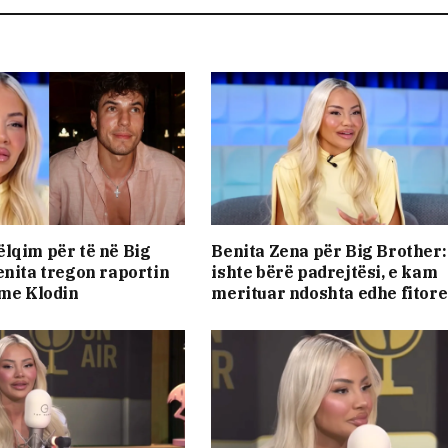
lqim për të në Big
Benita Zena për Big Brother
enita tregon raportin
ishte bërë padrejtësi, e kam
 me Klodin
merituar ndoshta edhe fitor