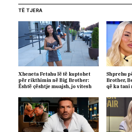
TË TJERA
Xheneta Fetahu lë të kuptohet
Shprehu pë
për rikthimin në Big Brother:
Brother, B
Është çështje muajsh, jo vitesh
që ka tani