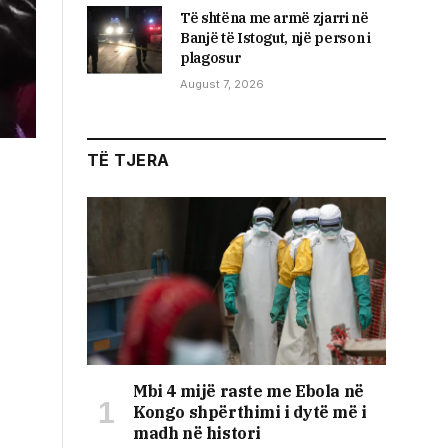
Të shtëna me armë zjarri në
Banjë të Istogut, një person i
plagosur
August 7, 2026
TË TJERA
Mbi 4 mijë raste me Ebola në
Kongo shpërthimi i dytë më i
madh në histori