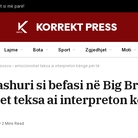
t si më parë!
Lajme
Bota
Sport
Zgjedhjet
Moti
P Kosova – emocionohet teksa ai interpreton këngë për të
dashuri si befasi në Big B
 teksa ai interpreton k
2 Mins Read