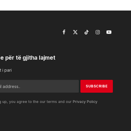
Facebook
X
TikTok
Instagram
YouTube
(Twitter)
e për të gjitha lajmet
 i pari
g up, you agree to the our terms and our
Privacy Policy