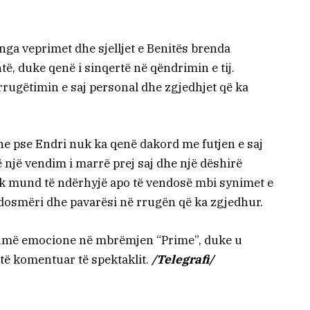
 nga veprimet dhe sjelljet e Benitës brenda
të, duke qenë i sinqertë në qëndrimin e tij.
 rrugëtimin e saj personal dhe zgjedhjet që ka
dhe pse Endri nuk ka qenë dakord me futjen e saj
 një vendim i marrë prej saj dhe një dëshirë
uk mund të ndërhyjë apo të vendosë mbi synimet e
dosmëri dhe pavarësi në rrugën që ka zgjedhur.
humë emocione në mbrëmjen “Prime”, duke u
ë komentuar të spektaklit.
/Telegrafi/