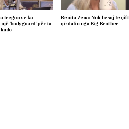
a tregon se ka
Benita Zena: Nuk besoj te çift
një ‘bodyguard’ për ta
që dalin nga Big Brother
 kudo