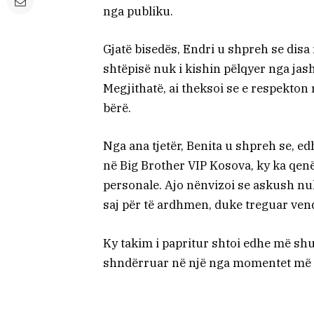
nga publiku.
Gjatë bisedës, Endri u shpreh se disa
shtëpisë nuk i kishin pëlqyer nga jash
Megjithatë, ai theksoi se e respekton
bërë.
Nga ana tjetër, Benita u shpreh se, e
në Big Brother VIP Kosova, ky ka qenë
personale. Ajo nënvizoi se askush n
saj për të ardhmen, duke treguar ven
Ky takim i papritur shtoi edhe më s
shndërruar në një nga momentet më t