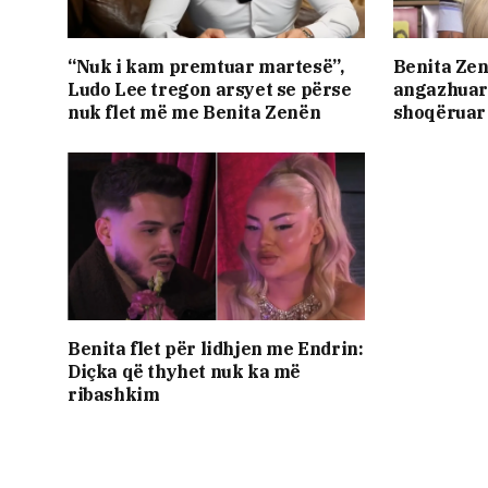
“Nuk i kam premtuar martesë”,
Benita Zen
Ludo Lee tregon arsyet se përse
angazhuar 
nuk flet më me Benita Zenën
shoqëruar
Benita flet për lidhjen me Endrin:
Diçka që thyhet nuk ka më
ribashkim