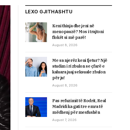
LEXO GJITHASHTU
Keni thinja dhe jeni në
menopauzë? Mos i trajtoni
flokët si më parë!
August 8, 2026
Me sa njerëz keni fjetur? Një
studim i ri zbulon se çfarë e
kaluara juaj seksuale zbulon
për ju!
August 8, 2026
Pas refuzimit të Rodrit, Real
Madridi ka gati tre emra të
mëdhenj për mesfushën
August 7, 2026