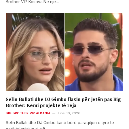
Brother VIP Kosova.Në një…
Selin Bollati dhe DJ Gimbo flasin për jetën pas Big
Brother: Kemi projekte të reja
BIG BROTHER VIP ALBANIA
June 30, 2026
Selin Bollati dhe DJ Gimbo kanë bërë paraqitjen e tyre të
parë televizive si çift…