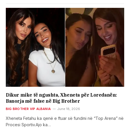
Dikur mike të ngushta, Xheneta për Loredanën:
Banorja më false në Big Brother
BIG BROTHER VIP ALBANIA
June 18, 2026
Xheneta Fetahu ka qenë e ftuar së fundmi në “Top Arena” në
Procesi Sportiv.Ajo ka…