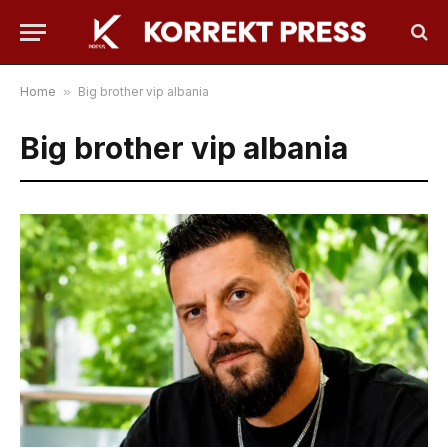
Home
»
Big brother vip albania
Big brother vip albania