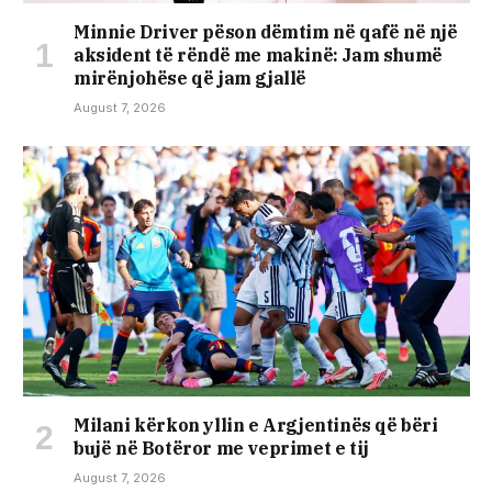
Minnie Driver pëson dëmtim në qafë në një
aksident të rëndë me makinë: Jam shumë
mirënjohëse që jam gjallë
August 7, 2026
Milani kërkon yllin e Argjentinës që bëri
bujë në Botëror me veprimet e tij
August 7, 2026