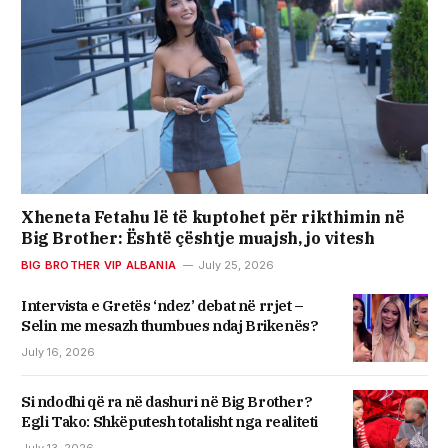
Xheneta Fetahu lë të kuptohet për rikthimin në
Big Brother: Është çështje muajsh, jo vitesh
BIG BROTHER VIP ALBANIA
July 25, 2026
Intervista e Gretës ‘ndez’ debat në rrjet –
Selin me mesazh thumbues ndaj Brikenës?
July 16, 2026
Si ndodhi që ra në dashuri në Big Brother?
Egli Tako: Shkëputesh totalisht nga realiteti