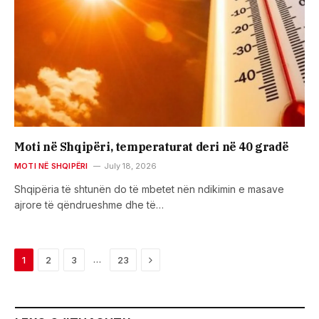
Moti në Shqipëri, temperaturat deri në 40 gradë
MOTI NË SHQIPËRI
July 18, 2026
Shqipëria të shtunën do të mbetet nën ndikimin e masave
ajrore të qëndrueshme dhe të…
Next
…
1
2
3
23