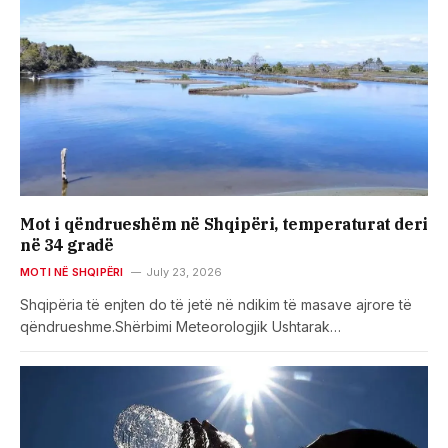
Mot i qëndrueshëm në Shqipëri, temperaturat deri
në 34 gradë
MOTI NË SHQIPËRI
July 23, 2026
Shqipëria të enjten do të jetë në ndikim të masave ajrore të
qëndrueshme.Shërbimi Meteorologjik Ushtarak…