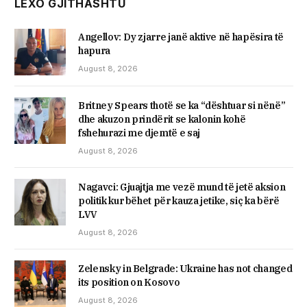
LEXO GJITHASHTU
Angellov: Dy zjarre janë aktive në hapësira të
hapura
August 8, 2026
Britney Spears thotë se ka “dështuar si nënë”
dhe akuzon prindërit se kalonin kohë
fshehurazi me djemtë e saj
August 8, 2026
Nagavci: Gjuajtja me vezë mund të jetë aksion
politik kur bëhet për kauza jetike, siç ka bërë
LVV
August 8, 2026
Zelensky in Belgrade: Ukraine has not changed
its position on Kosovo
August 8, 2026