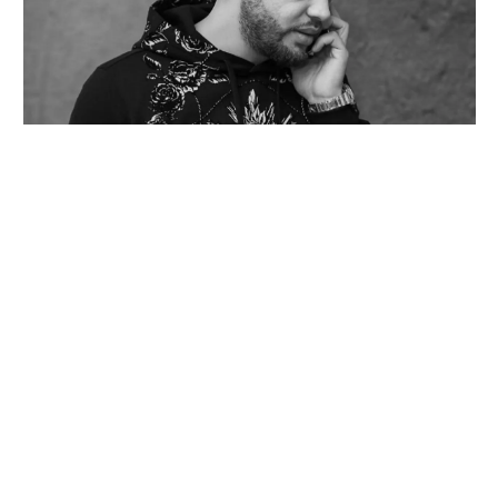
Eksploziv në derën e dyqanit të Noizy-t në
Durrës
August 8, 2026
Facebook
X
TikTok
Instagram
YouTube
(Twitter)