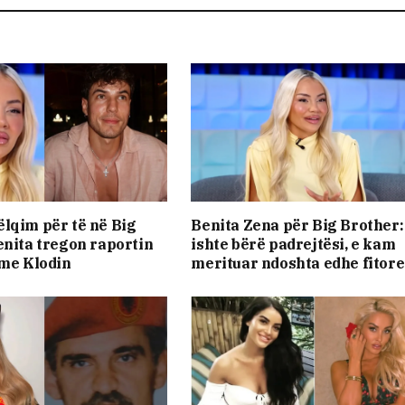
lqim për të në Big
Benita Zena për Big Brother
enita tregon raportin
ishte bërë padrejtësi, e kam
 me Klodin
merituar ndoshta edhe fitor