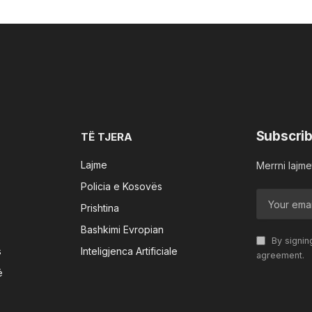
Subscrib
TË TJERA
Lajme
Merrni lajmet
Policia e Kosovës
Prishtina
Bashkimi Evropian
By signin
s
Inteligjenca Artificiale
agreement.
ë