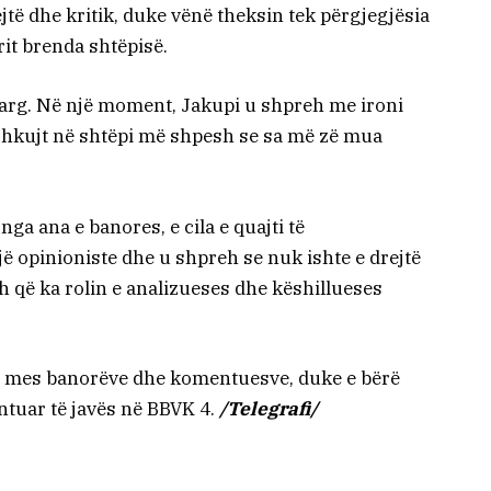
jtë dhe kritik, duke vënë theksin tek përgjegjësia
rit brenda shtëpisë.
larg. Në një moment, Jakupi u shpreh me ironi
eshkujt në shtëpi më shpesh se sa më zë mua
nga ana e banores, e cila e quajti të
jë opinioniste dhe u shpreh se nuk ishte e drejtë
h që ka rolin e analizueses dhe këshillueses
e mes banorëve dhe komentuesve, duke e bërë
ntuar të javës në BBVK 4.
/Telegrafi/