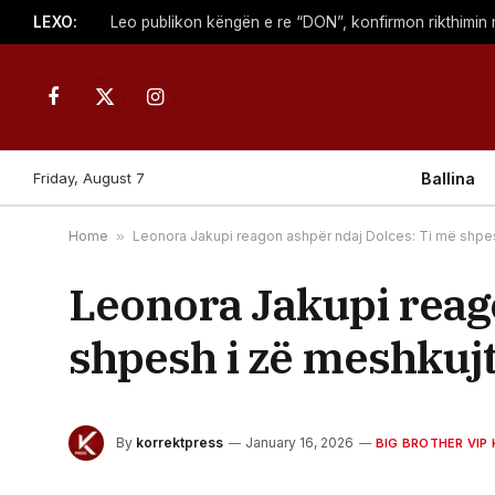
LEXO:
Facebook
X
Instagram
(Twitter)
Friday, August 7
Ballina
Home
»
Leonora Jakupi reagon ashpër ndaj Dolces: Ti më shpes
Leonora Jakupi reag
shpesh i zë meshkujt
By
korrektpress
January 16, 2026
BIG BROTHER VIP