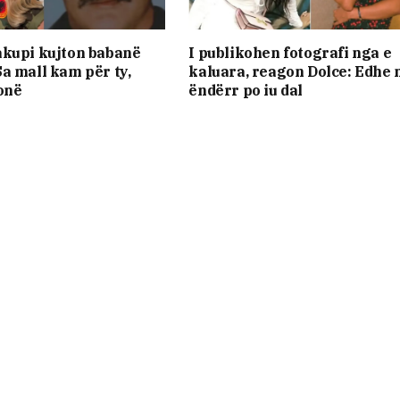
akupi kujton babanë
I publikohen fotografi nga e
a mall kam për ty,
kaluara, reagon Dolce: Edhe 
onë
ëndërr po iu dal