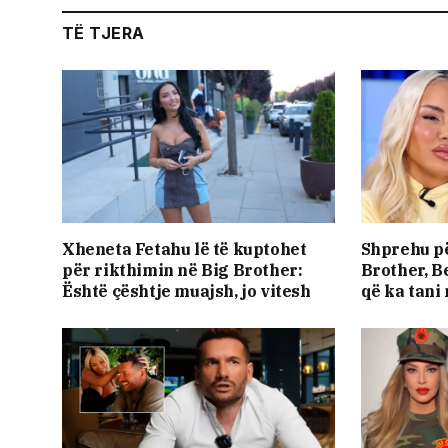
TË TJERA
Xheneta Fetahu lë të kuptohet
Shprehu pë
për rikthimin në Big Brother:
Brother, B
Është çështje muajsh, jo vitesh
që ka tani