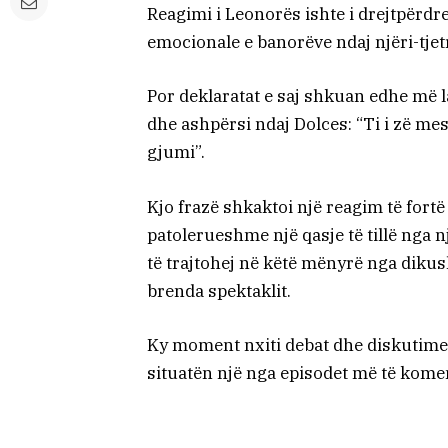
Reagimi i Leonorës ishte i drejtpërdre
emocionale e banorëve ndaj njëri-tjet
Por deklaratat e saj shkuan edhe më 
dhe ashpërsi ndaj Dolces: “Ti i zë m
gjumi”.
Kjo frazë shkaktoi një reagim të fortë 
patolerueshme një qasje të tillë nga n
të trajtohej në këtë mënyrë nga dikus
brenda spektaklit.
Ky moment nxiti debat dhe diskutim
situatën një nga episodet më të kome