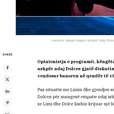
Leonora Jakupi reagon ashpër ndaj Dolce
SHARE
Opinionistja e programit, këngëta
ashpër ndaj Dolces gjatë diskuti
vendosur banoren në qendër të v
Pas situatës me Limin dhe gjendjes s
Dolcen për mungesë empatie ndaj ish-e
se Limi dhe Dolce kishin krijuar një li