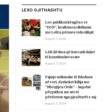
LEXO GJITHASHTU
Leo publikon këngën e re
“DON”, konfirmon rikthimin
me Lelën përmes videoklipit
August 7, 2026
LDK kërkon që Kuvendi duhet
të konstituohet sonte
August 7, 2026
Pajisje ushtarake të fshehura
në veri, dyshohet lidhja me
“Mbrojtjen Civile” – kapelat
përputhen me ato të
përdorura nga pjesëtarët e saj
August 7, 2026