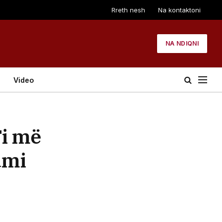
Rreth nesh
Na kontaktoni
NA NDIQNI
Video
Ti më
umi