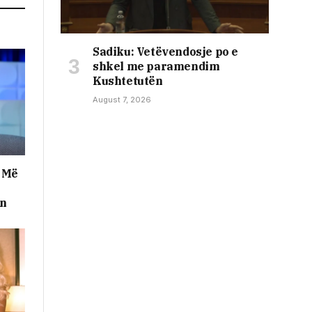
Sadiku: Vetëvendosje po e
shkel me paramendim
Kushtetutën
August 7, 2026
: Më
en