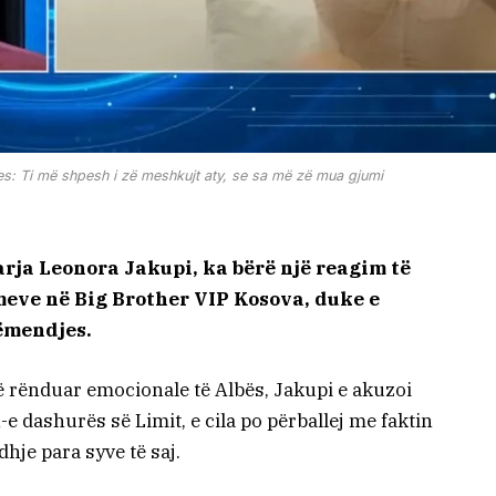
s: Ti më shpesh i zë meshkujt aty, se sa më zë mua gjumi
rja Leonora Jakupi, ka bërë një reagim të
meve në Big Brother VIP Kosova, duke e
ëmendjes.
ë rënduar emocionale të Albës, Jakupi e akuzoi
 dashurës së Limit, e cila po përballej me faktin
dhje para syve të saj.