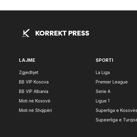
LAJME
SPORTI
Zgjedhjet
La Liga
BB VIP Kosova
Premier League
BB VIP Albania
Serie A
Moti në Kosovë
Ligue 1
Moti në Shqipëri
Superliga e Kosovë
Supeerliga e Turqis