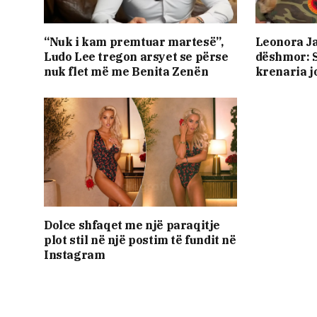
“Nuk i kam premtuar martesë”,
Leonora J
Ludo Lee tregon arsyet se përse
dëshmor: S
nuk flet më me Benita Zenën
krenaria j
Dolce shfaqet me një paraqitje
plot stil në një postim të fundit në
Instagram