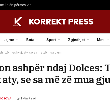
Leo publikon këngën e re “DON”, konfirmon rikthimin me Lelën përmes videoklipit
Lajme
Bota
Sport
Zgjedhjet
Moti
h i zë meshkujt aty, se sa më zë mua gjumi
on ashpër ndaj Dolces: 
 aty, se sa më zë mua gj
1 Min Read
 KOSOVA