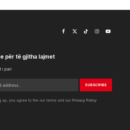
Facebook
X
TikTok
Instagram
YouTube
(Twitter)
e për të gjitha lajmet
 i pari
g up, you agree to the our terms and our
Privacy Policy