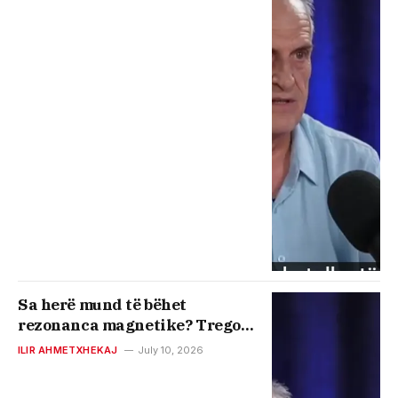
Sa herë mund të bëhet
rezonanca magnetike? Tregon
radiologu Ilir Ahmetxhekaj
ILIR AHMETXHEKAJ
July 10, 2026