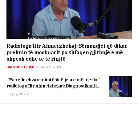
Radiologu Ilir Ahmetxhekaj: Sëmundjet që dikur
preknin të moshuarit po shfaqen gjithnjë e më
shpesh edhe te të rinjtë
DIAGNOSTIKIMI
July 9, 2026
“Pas çdo ekzaminimi është jeta e një njeriu”,
radiologu Ilir Ahmetxhekaj: Diagnostikimi i
hershëm shpëton jetë
July 8, 2026