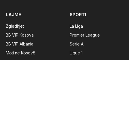
LAJME
SPORTI
Zgjedhjet
La Liga
BB VIP Kosova
Premier League
BB VIP Albania
Serie A
Moti në Kosovë
Ligue 1
Moti në Shqipëri
Superliga e Kosovës
Supeerliga e Turqisë
TË TJERA
Lajme
Policia e Kosovës
Prishtina
Bashkimi Evropian