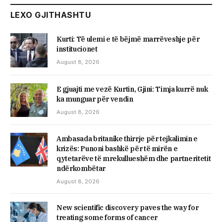
LEXO GJITHASHTU
Kurti: Të ulemi e të bëjmë marrëveshje për
institucionet
August 8, 2026
E gjuajti me vezë Kurtin, ​Gjini: Timja kurrë nuk
ka munguar për vendin
August 8, 2026
Ambasada britanike thirrje për tejkalimin e
krizës: Punoni bashkë për të mirën e
qytetarëve të mrekullueshëm dhe partneritetit
ndërkombëtar
August 8, 2026
New scientific discovery paves the way for
treating some forms of cancer