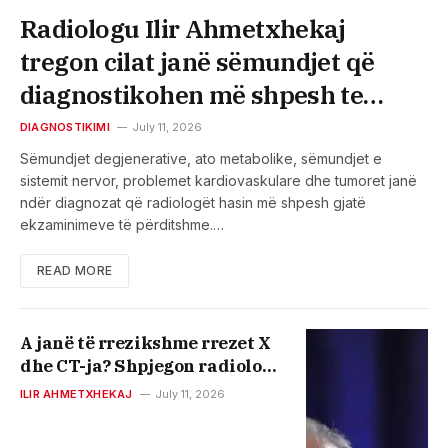
Radiologu Ilir Ahmetxhekaj
tregon cilat janë sëmundjet që
diagnostikohen më shpesh te
pacientët
DIAGNOSTIKIMI
July 11, 2026
Sëmundjet degjenerative, ato metabolike, sëmundjet e
sistemit nervor, problemet kardiovaskulare dhe tumoret janë
ndër diagnozat që radiologët hasin më shpesh gjatë
ekzaminimeve të përditshme.…
READ MORE
A janë të rrezikshme rrezet X
dhe CT-ja? Shpjegon radiologu
Ahmetxhekaj
ILIR AHMETXHEKAJ
July 11, 2026