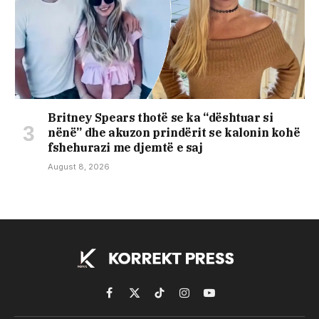
Britney Spears thotë se ka “dështuar si
nënë” dhe akuzon prindërit se kalonin kohë
fshehurazi me djemtë e saj
August 8, 2026
Facebook
X
TikTok
Instagram
YouTube
(Twitter)