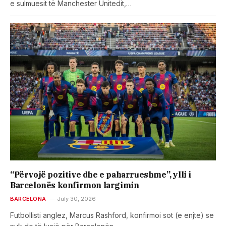
e sulmuesit të Manchester Unitedit,…
“Përvojë pozitive dhe e paharrueshme”, ylli i
Barcelonës konfirmon largimin
BARCELONA
July 30, 2026
Futbollisti anglez, Marcus Rashford, konfirmoi sot (e enjte) se