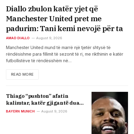
Diallo zbulon katër yjet që
Manchester United pret me
padurim: Tani kemi nevojë për ta
AMAD DIALLO
August 9, 2026
Manchester United mund të marrë një tjetër shtysë të
rëndësishme para fillimit të sezonit të ri, me rikthimin e katër
futbollistëve të rëndësishëm në…
READ MORE
Thiago “pushton” afatin
kalimtar, katër gjigantë duan
yllin e Brentfordit
BAYERN MUNICH
August 9, 2026