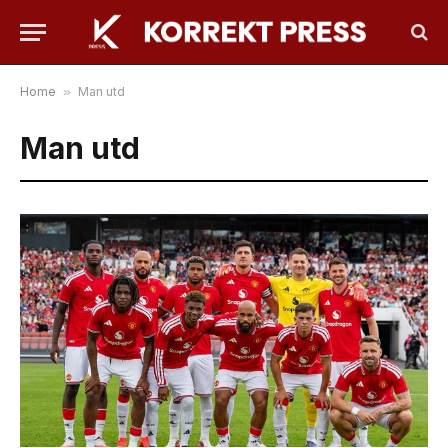
Home
»
Man utd
Man utd