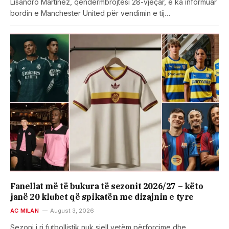
Lisandro Martinez, qendërmbrojtësi 28-vjeçar, e ka informuar
bordin e Manchester United për vendimin e tij…
Fanellat më të bukura të sezonit 2026/27 – këto
janë 20 klubet që spikatën me dizajnin e tyre
AC MILAN
August 3, 2026
Sezoni i ri futbollistik nuk sjell vetëm përforcime dhe