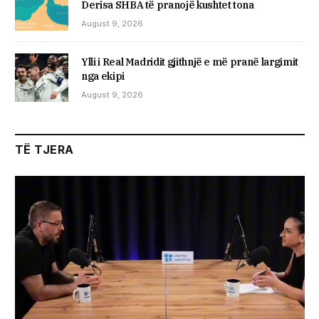
Derisa SHBA të pranojë kushtet tona
August 9, 2026
Ylli i Real Madridit gjithnjë e më pranë largimit
nga ekipi
August 9, 2026
TË TJERA