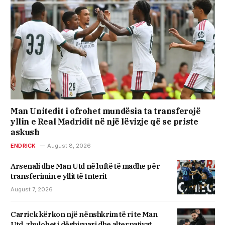
Man Unitedit i ofrohet mundësia ta transferojë
yllin e Real Madridit në një lëvizje që se priste
askush
ENDRICK
August 8, 2026
Arsenali dhe Man Utd në luftë të madhe për
transferimin e yllit të Interit
August 7, 2026
Carrick kërkon një nënshkrim të ri te Man
Utd, zbulohet i dëshiruari dhe alternativat