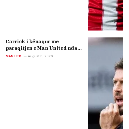
Carrick i kënaqur me
paraqitjen e Man United ndaj
PSG-së: Duhej të shënonim më
MAN UTD
August 8, 2026
shumë gola