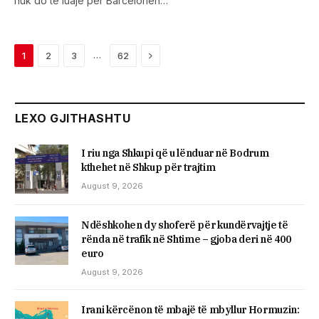
nuk do të luajë për Barcelonën…
Next
…
1
2
3
62
LEXO GJITHASHTU
I riu nga Shkupi që u lënduar në Bodrum
kthehet në Shkup për trajtim
August 9, 2026
Ndëshkohen dy shoferë për kundërvajtje të
rënda në trafik në Shtime – gjoba deri në 400
euro
August 9, 2026
Irani kërcënon të mbajë të mbyllur Hormuzin: