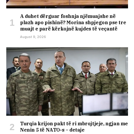
A duhet dërguar foshnja njëmuajshe në
plazh apo pishinë? Morina shpjegon pse tre
muajt e parë kërkojnë kujdes të veçantë
August 9, 2026
Turqia krijon pakt të ri mbrojtjeje, ngjan me
Nenin 5 të NATO-s – detaje