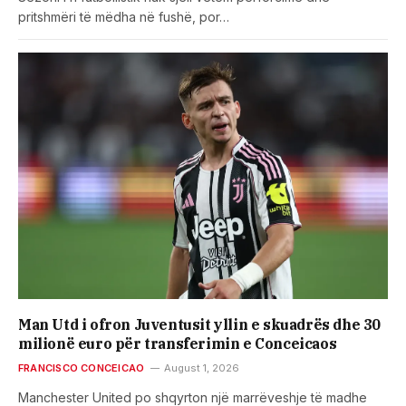
pritshmëri të mëdha në fushë, por…
Man Utd i ofron Juventusit yllin e skuadrës dhe 30
milionë euro për transferimin e Conceicaos
FRANCISCO CONCEICAO
August 1, 2026
Manchester United po shqyrton një marrëveshje të madhe