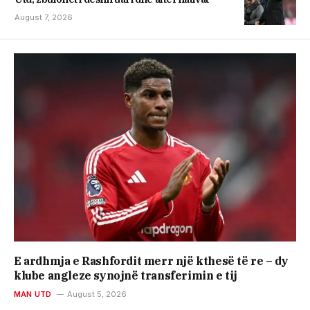
August 7, 2026
E ardhmja e Rashfordit merr një kthesë të re – dy
klube angleze synojnë transferimin e tij
MAN UTD
August 5, 2026