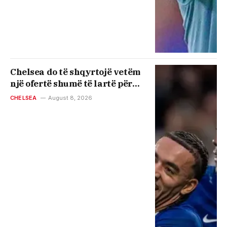
Chelsea do të shqyrtojë vetëm
një ofertë shumë të lartë për
yllin e ekipit, pavarësisht
CHELSEA
August 8, 2026
interesit të Man Cityt