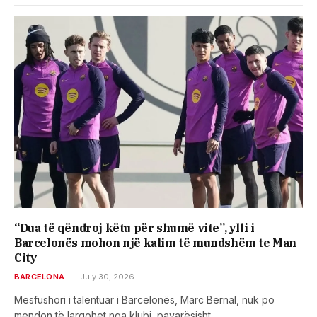
“​Dua të qëndroj këtu për shumë vite”, ylli i
Barcelonës mohon një kalim të mundshëm te Man
City
BARCELONA
July 30, 2026
Mesfushori i talentuar i Barcelonës, Marc Bernal, nuk po
mendon të largohet nga klubi, pavarësisht…