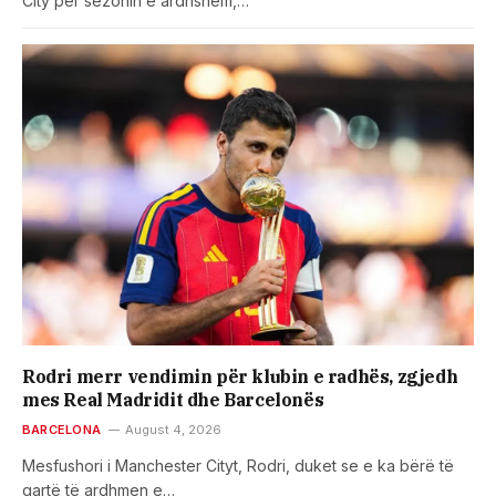
City për sezonin e ardhshëm,…
Rodri merr vendimin për klubin e radhës, zgjedh
mes Real Madridit dhe Barcelonës
BARCELONA
August 4, 2026
Mesfushori i Manchester Cityt, Rodri, duket se e ka bërë të
qartë të ardhmen e…