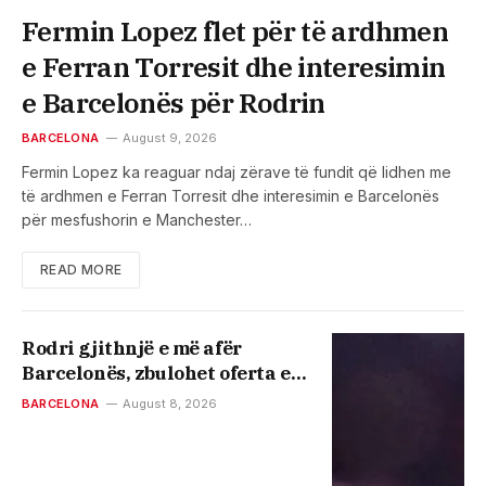
Fermin Lopez flet për të ardhmen
e Ferran Torresit dhe interesimin
e Barcelonës për Rodrin
BARCELONA
August 9, 2026
Fermin Lopez ka reaguar ndaj zërave të fundit që lidhen me
të ardhmen e Ferran Torresit dhe interesimin e Barcelonës
për mesfushorin e Manchester…
READ MORE
Rodri gjithnjë e më afër
Barcelonës, zbulohet oferta e
re për yllin e Cityt
BARCELONA
August 8, 2026