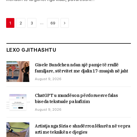
Next
…
1
2
3
69
LEXO GJITHASHTU
Gisele Bundchen ndan një pamje të rrallë
familjare, stërvitet me djalin 17-muajsh në jaht
August 9, 2026
ChatGPT u mundëson përdoruesve falas
biseda tekstuale pa kufizim
August 9, 2026
Artistja nga Siria e shndërron lëkurën në vepra
arti me teknikën e djegies