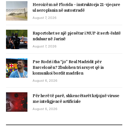
Heroizëm në Florida – instruktorja 21-vjeçare
ul aeroplanin në autostradë
August 7, 2026
Raportohet se një pjesëtar i MUP-it serb është
ndaluar në Jarinë
August 7, 2026
Pse Rodri i tha “jo” Real Madridit për
Barcelonën? Zbulohen tri arsyet që ia
komunikoi bordit madrilen
August 6, 2026
Për herë të parë, shkencëtarët krijojnë viruse
me inteligjencë artificiale
August 6, 2026