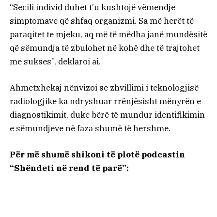
“Secili individ duhet t’u kushtojë vëmendje
simptomave që shfaq organizmi. Sa më herët të
paraqitet te mjeku, aq më të mëdha janë mundësitë
që sëmundja të zbulohet në kohë dhe të trajtohet
me sukses”, deklaroi ai.
Ahmetxhekaj nënvizoi se zhvillimi i teknologjisë
radiologjike ka ndryshuar rrënjësisht mënyrën e
diagnostikimit, duke bërë të mundur identifikimin
e sëmundjeve në faza shumë të hershme.
Për më shumë shikoni të plotë podcastin
“Shëndeti në rend të parë”: