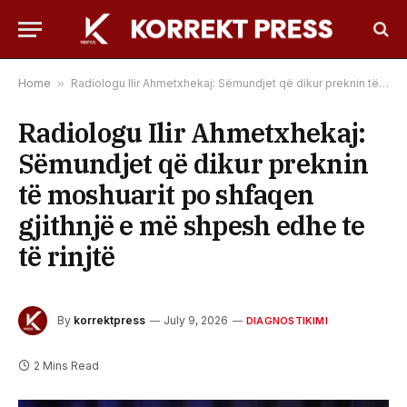
Home
»
Radiologu Ilir Ahmetxhekaj: Sëmundjet që dikur preknin të moshuarit po shfaqen gjithnjë e më shpesh edhe te të rinjtë
Radiologu Ilir Ahmetxhekaj:
Sëmundjet që dikur preknin
të moshuarit po shfaqen
gjithnjë e më shpesh edhe te
të rinjtë
By
korrektpress
July 9, 2026
DIAGNOSTIKIMI
2 Mins Read