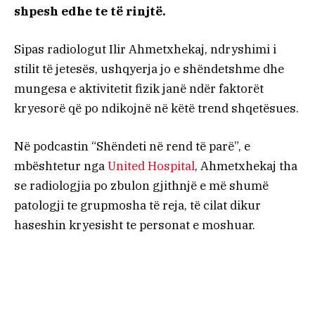
shpesh edhe te të rinjtë.
Sipas radiologut Ilir Ahmetxhekaj, ndryshimi i
stilit të jetesës, ushqyerja jo e shëndetshme dhe
mungesa e aktivitetit fizik janë ndër faktorët
kryesorë që po ndikojnë në këtë trend shqetësues.
Në podcastin “Shëndeti në rend të parë”, e
mbështetur nga
United Hospital
, Ahmetxhekaj tha
se radiologjia po zbulon gjithnjë e më shumë
patologji te grupmosha të reja, të cilat dikur
haseshin kryesisht te personat e moshuar.