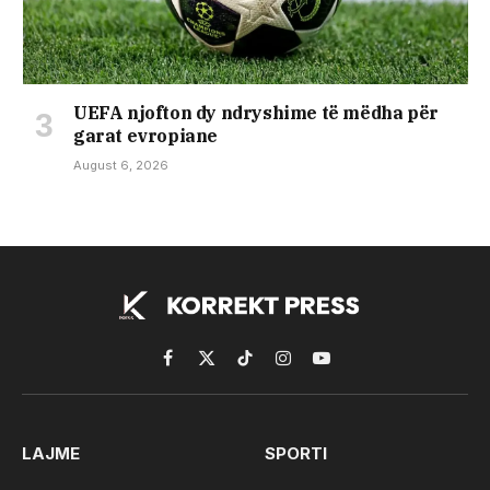
UEFA njofton dy ndryshime të mëdha për
garat evropiane
August 6, 2026
Facebook
X
TikTok
Instagram
YouTube
(Twitter)
LAJME
SPORTI