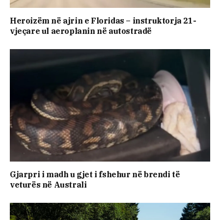
Heroizëm në ajrin e Floridas – instruktorja 21-
vjeçare ul aeroplanin në autostradë
Gjarpri i madh u gjet i fshehur në brendi të
veturës në Australi