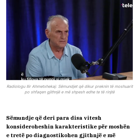
Radiologu Ilir Ahmetxhekaj: Sëmundjet që dikur preknin të moshuarit
po shfaqen gjithnjë e më shpesh edhe te të rinjtë
Sëmundje që deri para disa vitesh
konsideroheshin karakteristike për moshën
e tretë po diagnostikohen gjithnjë e më