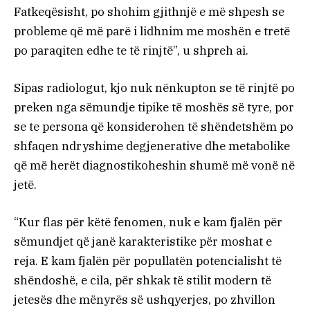
Fatkeqësisht, po shohim gjithnjë e më shpesh se
probleme që më parë i lidhnim me moshën e tretë
po paraqiten edhe te të rinjtë”, u shpreh ai.
Sipas radiologut, kjo nuk nënkupton se të rinjtë po
preken nga sëmundje tipike të moshës së tyre, por
se te persona që konsiderohen të shëndetshëm po
shfaqen ndryshime degjenerative dhe metabolike
që më herët diagnostikoheshin shumë më vonë në
jetë.
“Kur flas për këtë fenomen, nuk e kam fjalën për
sëmundjet që janë karakteristike për moshat e
reja. E kam fjalën për popullatën potencialisht të
shëndoshë, e cila, për shkak të stilit modern të
jetesës dhe mënyrës së ushqyerjes, po zhvillon