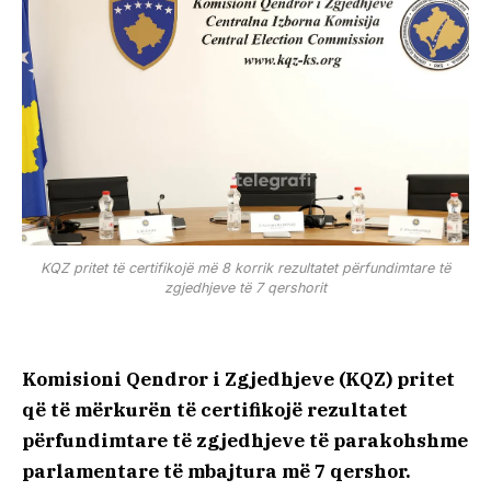
KQZ pritet të certifikojë më 8 korrik rezultatet përfundimtare të
zgjedhjeve të 7 qershorit
Komisioni Qendror i Zgjedhjeve (KQZ) pritet
që të mërkurën të certifikojë rezultatet
përfundimtare të zgjedhjeve të parakohshme
parlamentare të mbajtura më 7 qershor.