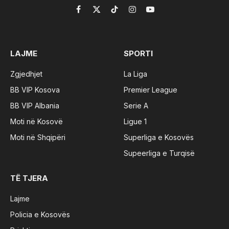
Facebook
X
TikTok
Instagram
YouTube
(Twitter)
LAJME
SPORTI
Zgjedhjet
La Liga
BB VIP Kosova
Premier League
BB VIP Albania
Serie A
Moti në Kosovë
Ligue 1
Moti në Shqipëri
Superliga e Kosovës
Supeerliga e Turqisë
TË TJERA
Lajme
Policia e Kosovës