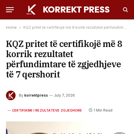
Home
»
KQZ pritet të certifikojë më 8 korrik rezultatet përfundimtare të zgjedhjeve të 7 qershorit
KQZ pritet të certifikojë më 8
korrik rezultatet
përfundimtare të zgjedhjeve
të 7 qershorit
By
korrektpress
July 7, 2026
1 Min Read
CERTIFIKIMI I REZULTATEVE ZGJEDHORE