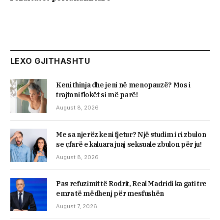
LEXO GJITHASHTU
Keni thinja dhe jeni në menopauzë? Mos i
trajtoni flokët si më parë!
August 8, 2026
Me sa njerëz keni fjetur? Një studim i ri zbulon
se çfarë e kaluara juaj seksuale zbulon për ju!
August 8, 2026
Pas refuzimit të Rodrit, Real Madridi ka gati tre
emra të mëdhenj për mesfushën
August 7, 2026