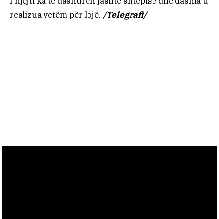
I njëjti ka të dashurën jashtë shtëpisë dhe dasma u
realizua vetëm për lojë.
/Telegrafi/