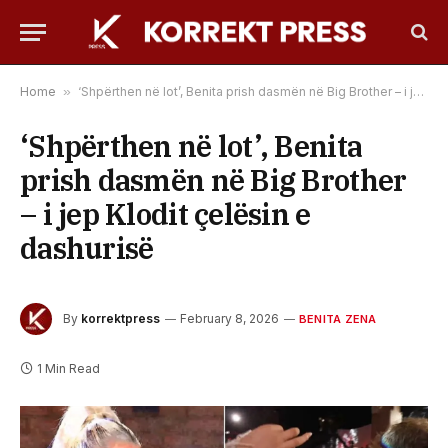
Home
»
‘Shpërthen në lot’, Benita prish dasmën në Big Brother – i jep Klodit çelësin e dashurisë
‘Shpërthen në lot’, Benita
prish dasmën në Big Brother
– i jep Klodit çelësin e
dashurisë
By
korrektpress
February 8, 2026
BENITA ZENA
1 Min Read