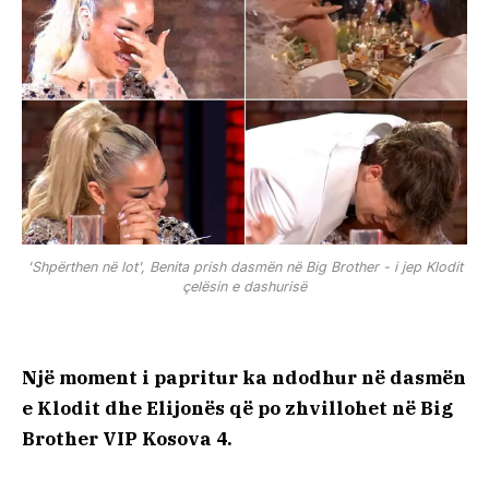
'Shpërthen në lot', Benita prish dasmën në Big Brother - i jep Klodit
çelësin e dashurisë
Një moment i papritur ka ndodhur në dasmën
e Klodit dhe Elijonës që po zhvillohet në Big
Brother VIP Kosova 4.