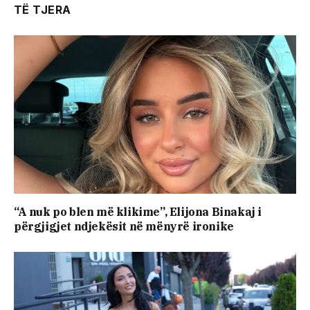
TË TJERA
“A nuk po blen më klikime”, Elijona Binakaj i
përgjigjet ndjekësit në mënyrë ironike