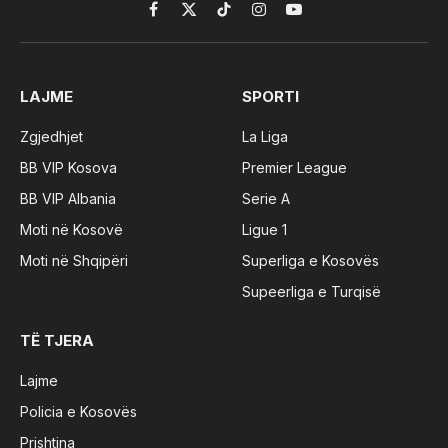
Facebook
X
TikTok
Instagram
YouTube
(Twitter)
LAJME
SPORTI
Zgjedhjet
La Liga
BB VIP Kosova
Premier League
BB VIP Albania
Serie A
Moti në Kosovë
Ligue 1
Moti në Shqipëri
Superliga e Kosovës
Supeerliga e Turqisë
TË TJERA
Lajme
Policia e Kosovës
Prishtina