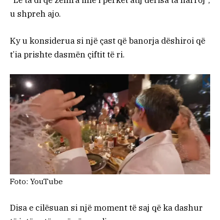
“Le ta di që zemra ime i përket atij derisa ta harroj”,
u shpreh ajo.
Ky u konsiderua si një çast që banorja dëshiroi që
t’ia prishte dasmën çiftit të ri.
Foto: YouTube
Disa e cilësuan si një moment të saj që ka dashur