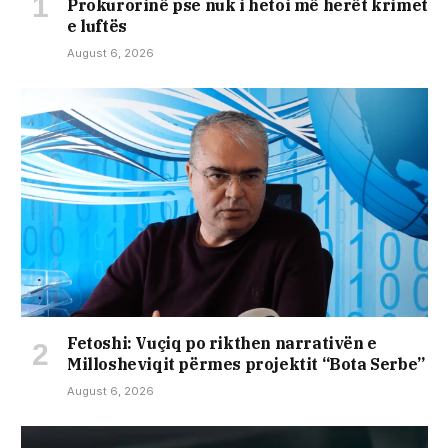
Prokurorinë pse nuk i hetoi më herët krimet
e luftës
August 6, 2026
Fetoshi: Vuçiq po rikthen narrativën e
Millosheviqit përmes projektit “Bota Serbe”
August 6, 2026