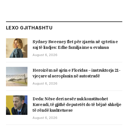
LEXO GJITHASHTU
Sydney Sweeney flet për zjarrin në qytetin e
saj të lindjes: Edhe familja ime u evakuua
August 6, 2026
Heroizëm në ajrin e Floridas – instruktorja 21-
vjeçare ul aeroplanin në autostradë
August 6, 2026
Deda: Nëse deri nesër nuk konstituohet
Kuvendi, të gjithë deputetët do të bëjnë shkelje
të rëndë kushtetuese
August 6, 2026