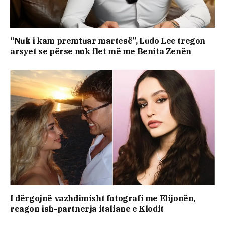
“Nuk i kam premtuar martesë”, Ludo Lee tregon
arsyet se përse nuk flet më me Benita Zenën
I dërgojnë vazhdimisht fotografi me Elijonën,
reagon ish-partnerja italiane e Klodit