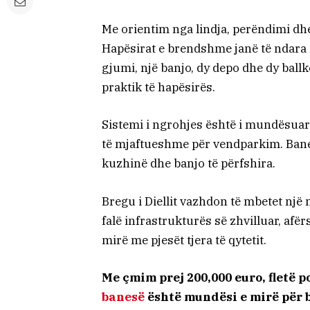
Me orientim nga lindja, perëndimi dhe
Hapësirat e brendshme janë të ndara 
gjumi, një banjo, dy depo dhe dy bal
praktik të hapësirës.
Sistemi i ngrohjes është i mundësua
të mjaftueshme për vendparkim. Banes
kuzhinë dhe banjo të përfshira.
Bregu i Diellit vazhdon të mbetet një
falë infrastrukturës së zhvilluar, afë
mirë me pjesët tjera të qytetit.
Me çmim prej 200,000 euro, fletë 
banesë
është mundësi e mirë për 