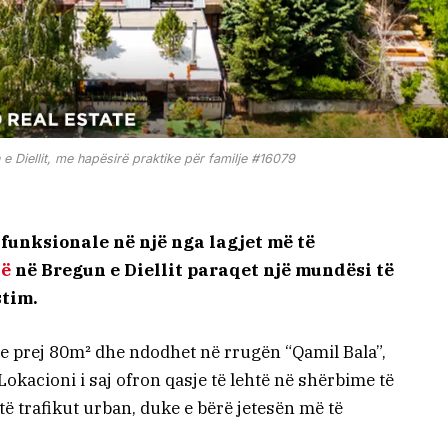
e Diellit, me hapësirë praktike për familje #16079
 funksionale në një nga lagjet më të
në
në Bregun e Diellit paraqet një mundësi të
stim.
qe prej 80m² dhe ndodhet në rrugën “Qamil Bala”,
okacioni i saj ofron qasje të lehtë në shërbime të
të trafikut urban, duke e bërë jetesën më të