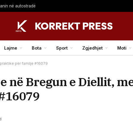
lanin në autostradë
Lajme
Bota
Sport
Zgjedhjet
Moti
praktike për familje #16079
e në Bregun e Diellit, m
 #16079
d