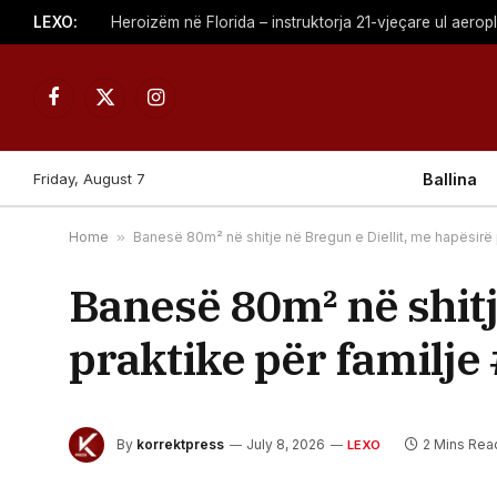
LEXO:
Heroizëm në Florida – instruktorja 21-vjeçare ul aerop
Facebook
X
Instagram
(Twitter)
Friday, August 7
Ballina
Home
»
Banesë 80m² në shitje në Bregun e Diellit, me hapësirë 
Banesë 80m² në shitj
praktike për familje
By
korrektpress
July 8, 2026
2 Mins Rea
LEXO