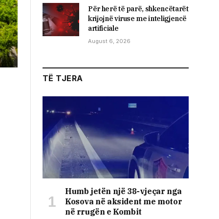
Për herë të parë, shkencëtarët
krijojnë viruse me inteligjencë
artificiale
August 6, 2026
TË TJERA
Humb jetën një 38-vjeçar nga
Kosova në aksident me motor
në rrugën e Kombit