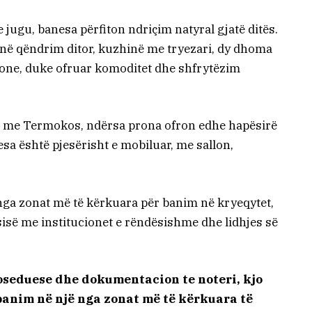
 jugu, banesa përfiton ndriçim natyral gjatë ditës.
në qëndrim ditor, kuzhinë me tryezari, dy dhoma
lkone, duke ofruar komoditet dhe shfrytëzim
r me Termokos, ndërsa prona ofron edhe hapësirë
a është pjesërisht e mobiluar, me sallon,
 nga zonat më të kërkuara për banim në kryeqytet,
rsisë me institucionet e rëndësishme dhe lidhjes së
poseduese dhe dokumentacion te noteri, kjo
banim në një nga zonat më të kërkuara të