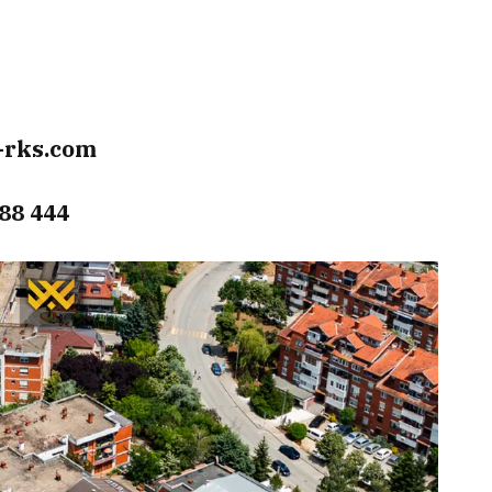
-rks.com
88 444