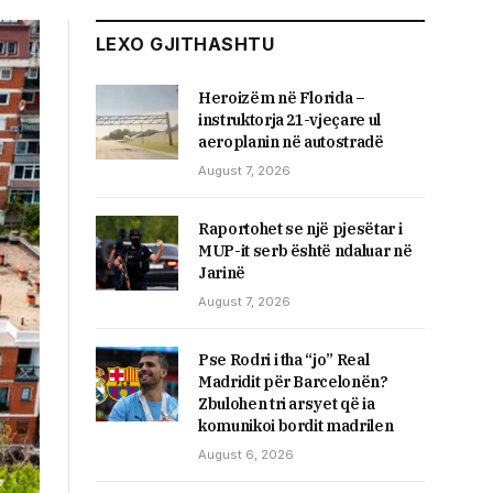
LEXO GJITHASHTU
Heroizëm në Florida –
instruktorja 21-vjeçare ul
aeroplanin në autostradë
August 7, 2026
Raportohet se një pjesëtar i
MUP-it serb është ndaluar në
Jarinë
August 7, 2026
Pse Rodri i tha “jo” Real
Madridit për Barcelonën?
Zbulohen tri arsyet që ia
komunikoi bordit madrilen
August 6, 2026