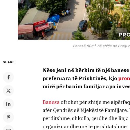
Banesë 80m² në shitje në Bregun 
SHARE
Nëse jeni në kërkim të një banese
preferuara të Prishtinës, kjo
pro
mirë për banim familjar apo inve
Banesa
ofrohet për shitje me sipërfa
afër Qendrës së Mjekësisë Familjare. L
përditshme, shkolla, çerdhe dhe linja 
organizuar dhe më të përshtatshme.