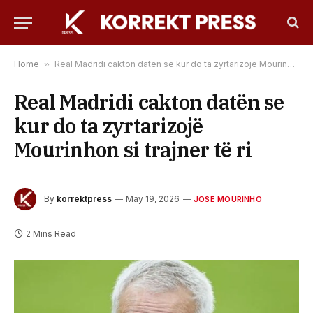
Home
»
Real Madridi cakton datën se kur do ta zyrtarizojë Mourinhon si trajner të ri
Real Madridi cakton datën se
kur do ta zyrtarizojë
Mourinhon si trajner të ri
By
korrektpress
May 19, 2026
JOSE MOURINHO
2 Mins Read