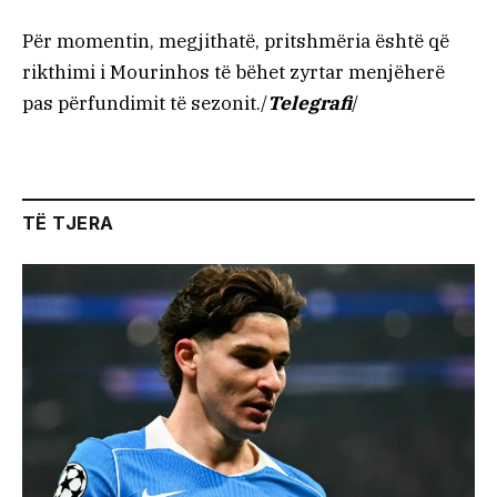
Për momentin, megjithatë, pritshmëria është që
rikthimi i Mourinhos të bëhet zyrtar menjëherë
pas përfundimit të sezonit./
Telegrafi
/
TË TJERA