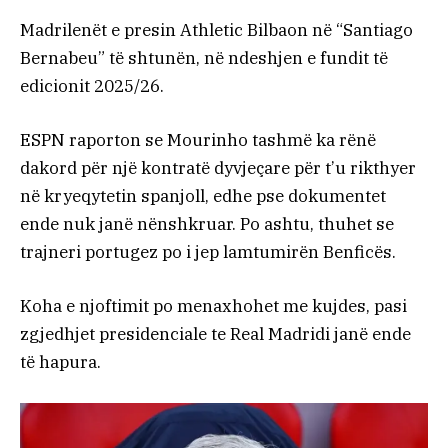
Madrilenët e presin Athletic Bilbaon në “Santiago
Bernabeu” të shtunën, në ndeshjen e fundit të
edicionit 2025/26.
ESPN raporton se Mourinho tashmë ka rënë
dakord për një kontratë dyvjeçare për t’u rikthyer
në kryeqytetin spanjoll, edhe pse dokumentet
ende nuk janë nënshkruar. Po ashtu, thuhet se
trajneri portugez po i jep lamtumirën Benficës.
Koha e njoftimit po menaxhohet me kujdes, pasi
zgjedhjet presidenciale te Real Madridi janë ende
të hapura.