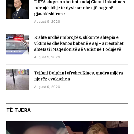
UEFA shqyrton hetimin ndaj Gianni Infantinos
për një lidhje të dyshuar dhe një pagesë
gjashtëshifrore
August 9, 2026
Kishte urdhër mbrojtës, shkon te shtëpia e
viktimës dhe kanos babanë e saj – arrestohet
shtetasi i Maqedonisë së Veriut në Podujevë
August 9, 2026
Tajfuni Dolphin i afrohet Kinës, qindra mijëra
njerëz evakuohen
August 9, 2026
TË TJERA