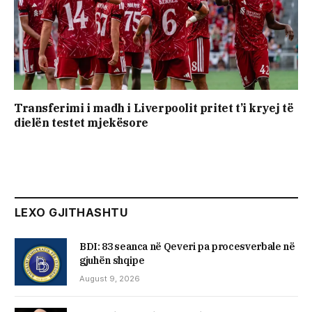
Transferimi i madh i Liverpoolit pritet t’i kryej të
dielën testet mjekësore
LEXO GJITHASHTU
BDI: 83 seanca në Qeveri pa procesverbale në
gjuhën shqipe
August 9, 2026