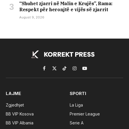
​“Shuhet zjarri në Malin e Krujës”, Rama:
Respekt për heronjtë e vijës së zjarrit
August 9, 2026
Facebook
X
TikTok
Instagram
YouTube
(Twitter)
LAJME
SPORTI
Zgjedhjet
La Liga
BB VIP Kosova
Premier League
BB VIP Albania
Serie A