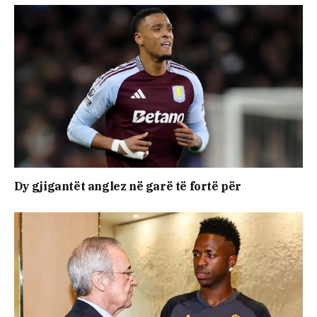
Dy gjigantët anglez në garë të fortë për