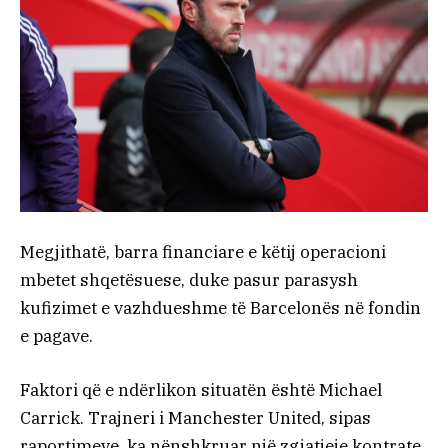
Megjithatë, barra financiare e këtij operacioni
mbetet shqetësuese, duke pasur parasysh
kufizimet e vazhdueshme të Barcelonës në fondin
e pagave.
Faktori që e ndërlikon situatën është Michael
Carrick. Trajneri i Manchester United, sipas
raportimeve, ka nënshkruar një zgjatjeje kontrate