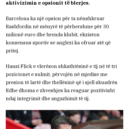
aktivizimin e opsionit të blerjes.
Barcelona ka një opsion për ta nënshkruar
Rashfordin në mënyrë të përhershme për 30
milionë euro dhe brenda klubit, ekziston
konsensus sportiv se anglezi ka ofruar atë që
pritej.
Hansi Flick e vlerëson shkathtësinë e tij në të tri
pozicionet e sulmit, përvojën në mjedise me
presion të lartë dhe thellësinë që i sjell skuadrës.
Edhe dhoma e zhveshjes ka reaguar pozitivisht
ndaj integrimit dhe angazhimit të tij.