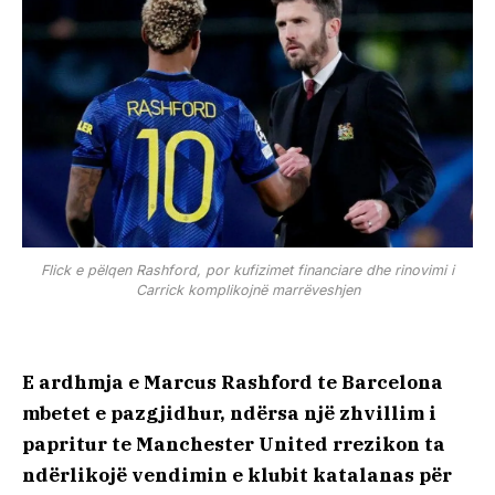
Flick e pëlqen Rashford, por kufizimet financiare dhe rinovimi i
Carrick komplikojnë marrëveshjen
E ardhmja e Marcus Rashford te Barcelona
mbetet e pazgjidhur, ndërsa një zhvillim i
papritur te Manchester United rrezikon ta
ndërlikojë vendimin e klubit katalanas për