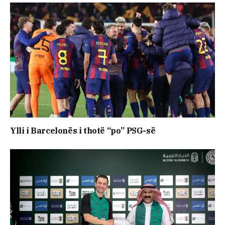
Ylli i Barcelonës i thotë “po” PSG-së