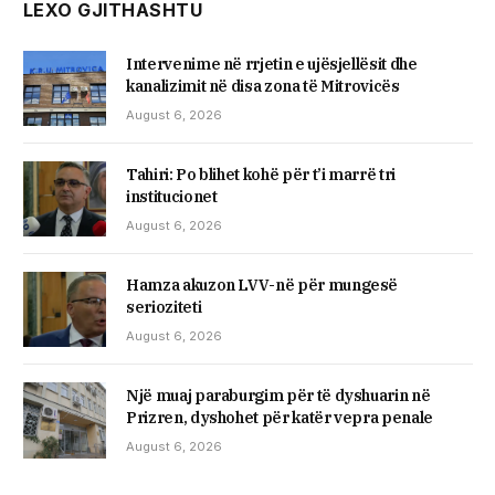
LEXO GJITHASHTU
Intervenime në rrjetin e ujësjellësit dhe
kanalizimit në disa zona të Mitrovicës
August 6, 2026
Tahiri: Po blihet kohë për t’i marrë tri
institucionet
August 6, 2026
Hamza akuzon LVV-në për mungesë
serioziteti
August 6, 2026
Një muaj paraburgim për të dyshuarin në
Prizren, dyshohet për katër vepra penale
August 6, 2026