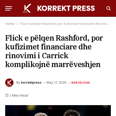
Home
»
Flick e pëlqen Rashford, por kufizimet financiare dhe rinovimi i Carrick komplikojnë marrëveshjen
Flick e pëlqen Rashford, por
kufizimet financiare dhe
rinovimi i Carrick
komplikojnë marrëveshjen
By
korrektpress
May 17, 2026
BARCELONA
2 Mins Read