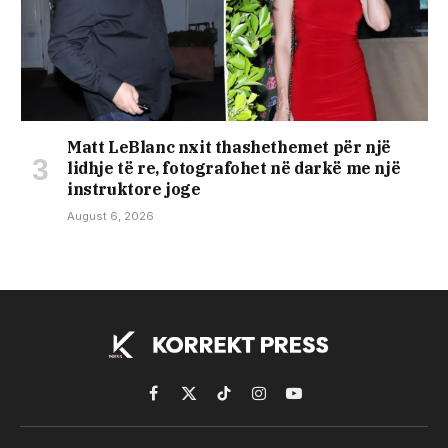
Matt LeBlanc nxit thashethemet për një
lidhje të re, fotografohet në darkë me një
instruktore joge
August 6, 2026
Facebook
X
TikTok
Instagram
YouTube
(Twitter)