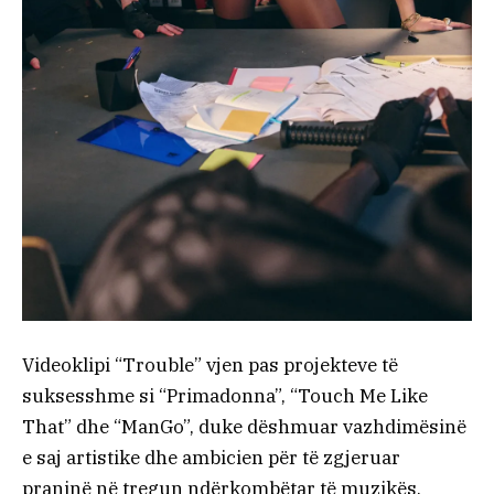
Videoklipi “Trouble” vjen pas projekteve të
suksesshme si “Primadonna”, “Touch Me Like
That” dhe “ManGo”, duke dëshmuar vazhdimësinë
e saj artistike dhe ambicien për të zgjeruar
praninë në tregun ndërkombëtar të muzikës.