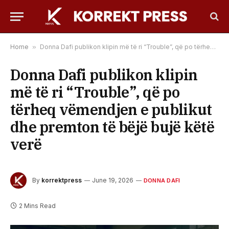
Home
»
Donna Dafi publikon klipin më të ri “Trouble”, që po tërheq vëmendjen e publikut dhe premton të bëjë bujë këtë verë
Donna Dafi publikon klipin
më të ri “Trouble”, që po
tërheq vëmendjen e publikut
dhe premton të bëjë bujë këtë
verë
By
korrektpress
June 19, 2026
DONNA DAFI
2 Mins Read