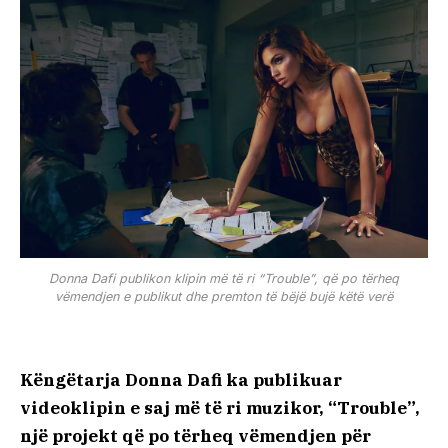
Donna Dafi publikon klipin më të ri “Trouble”, që po tërheq
vëmendjen e publikut dhe premton të bëjë bujë këtë verë
Këngëtarja Donna Dafi ka publikuar
videoklipin e saj më të ri muzikor, “Trouble”,
një projekt që po tërheq vëmendjen për