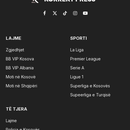
Facebook
X
TikTok
Instagram
YouTube
(Twitter)
LAJME
SPORTI
Zgjedhjet
La Liga
BB VIP Kosova
Premier League
BB VIP Albania
Serie A
Moti në Kosovë
Ligue 1
Moti në Shqipëri
Superliga e Kosovës
Supeerliga e Turqisë
TË TJERA
Lajme
Policia e Kosovës