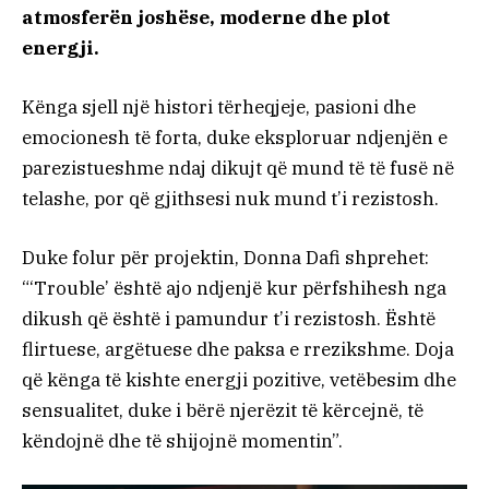
atmosferën joshëse, moderne dhe plot
energji.
Kënga sjell një histori tërheqjeje, pasioni dhe
emocionesh të forta, duke eksploruar ndjenjën e
parezistueshme ndaj dikujt që mund të të fusë në
telashe, por që gjithsesi nuk mund t’i rezistosh.
Duke folur për projektin, Donna Dafi shprehet:
“‘Trouble’ është ajo ndjenjë kur përfshihesh nga
dikush që është i pamundur t’i rezistosh. Është
flirtuese, argëtuese dhe paksa e rrezikshme. Doja
që kënga të kishte energji pozitive, vetëbesim dhe
sensualitet, duke i bërë njerëzit të kërcejnë, të
këndojnë dhe të shijojnë momentin”.