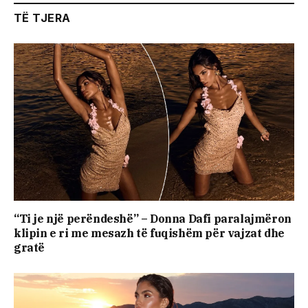
TË TJERA
“Ti je një perëndeshë” – Donna Dafi paralajmëron
klipin e ri me mesazh të fuqishëm për vajzat dhe
gratë