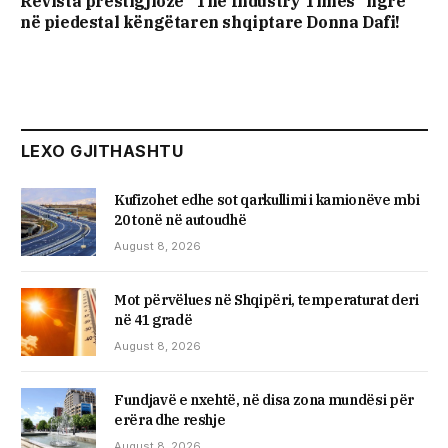
Revista prestigjioze “The Industry Times” ngre
në piedestal këngëtaren shqiptare Donna Dafi!
LEXO GJITHASHTU
Kufizohet edhe sot qarkullimi i kamionëve mbi
20 tonë në autoudhë
August 8, 2026
Mot përvëlues në Shqipëri, temperaturat deri
në 41 gradë
August 8, 2026
Fundjavë e nxehtë, në disa zona mundësi për
erëra dhe reshje
August 8, 2026