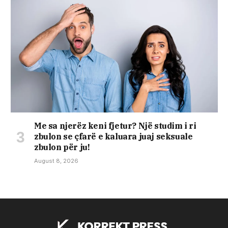
Me sa njerëz keni fjetur? Një studim i ri
zbulon se çfarë e kaluara juaj seksuale
zbulon për ju!
August 8, 2026