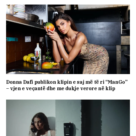
Donna Dafi publikon klipin e saj më të ri “ManGo”
– vjen e veçantë dhe me dukje verore në klip