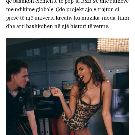
që bashkon elemente të pop-it, R&B-së dhe ritmeve
me ndikime globale. Çdo projekt ajo e trajton si
pjesë të një universi kreativ ku muzika, moda, filmi
dhe arti bashkohen në një histori të vetme.