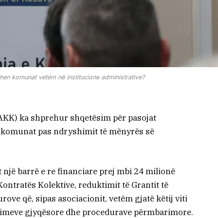
en komunat vetëm në institucione administrative?
AKK) ka shprehur shqetësim për pasojat
llin komunat pas ndryshimit të mënyrës së
një barrë e re financiare prej mbi 24 milionë
Kontratës Kolektive, reduktimit të Grantit të
ve që, sipas asociacionit, vetëm gjatë këtij viti
imeve gjyqësore dhe procedurave përmbarimore.