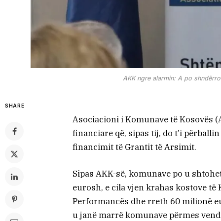
AKK ngre alarmin: A po shndërroh
SHARE
Asociacioni i Komunave të Kosovës (
financiare që, sipas tij, do t’i përba
financimit të Grantit të Arsimit.
Sipas AKK-së, komunave po u shtohet 
eurosh, e cila vjen krahas kostove të 
Performancës dhe rreth 60 milionë euro
u janë marrë komunave përmes vend