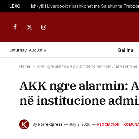
LEXO:
Facebook
X
Instagram
(Twitter)
Saturday, August 8
Ballina
Home
»
AKK ngre alarmin: A po shndërrohen komunat vetëm në i
AKK ngre alarmin: 
në institucione admi
By
korrektpress
July 2, 2026
ASOCIACIONI I KOMUN