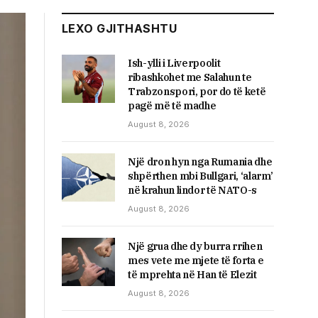
LEXO GJITHASHTU
Ish-ylli i Liverpoolit
ribashkohet me Salahun te
Trabzonspori, por do të ketë
pagë më të madhe
August 8, 2026
Një dron hyn nga Rumania dhe
shpërthen mbi Bullgari, ‘alarm’
në krahun lindor të NATO-s
August 8, 2026
Një grua dhe dy burra rrihen
mes vete me mjete të forta e
të mprehta në Han të Elezit
August 8, 2026