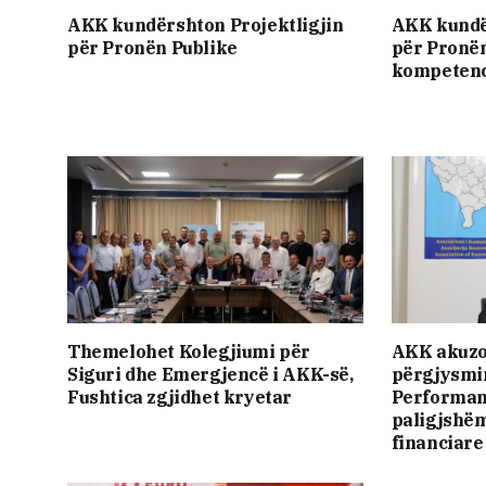
AKK kundërshton Projektligjin
AKK kundë
për Pronën Publike
për Pronën
kompetenc
Themelohet Kolegjiumi për
AKK akuzo
Siguri dhe Emergjencë i AKK-së,
përgjysmim
Fushtica zgjidhet kryetar
Performan
paligjshë
financiar