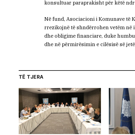
konsultuar paraprakisht për këtë nd
Në fund, Asociacioni i Komunave të 
rrezikojnë të shndërrohen vetëm në 
dhe obligime financiare, duke humbur
dhe në përmirësimin e cilësisë së jetë
TË TJERA