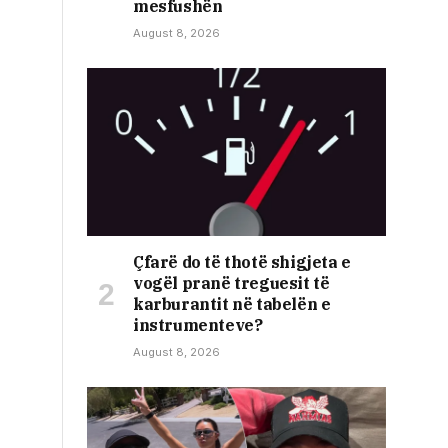
mesfushën
August 8, 2026
Çfarë do të thotë shigjeta e
vogël pranë treguesit të
karburantit në tabelën e
instrumenteve?
August 8, 2026