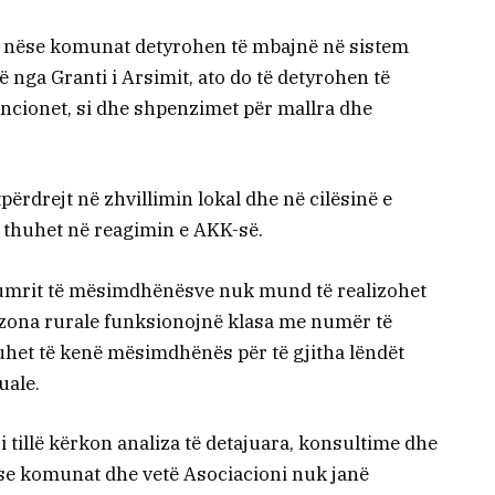
, nëse komunat detyrohen të mbajnë në sistem
ga Granti i Arsimit, ato do të detyrohen të
encionet, si dhe shpenzimet për mallra dhe
jtpërdrejt në zhvillimin lokal dhe në cilësinë e
 thuhet në reagimin e AKK-së.
numrit të mësimdhënësve nuk mund të realizohet
zona rurale funksionojnë klasa me numër të
uhet të kenë mësimdhënës për të gjitha lëndët
uale.
 tillë kërkon analiza të detajuara, konsultime dhe
 se komunat dhe vetë Asociacioni nuk janë