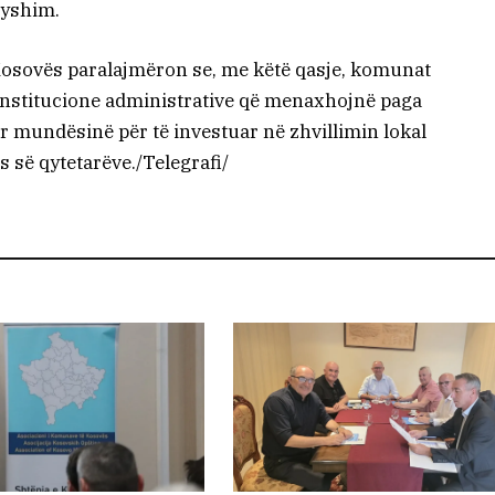
ryshim.
Kosovës paralajmëron se, me këtë qasje, komunat
institucione administrative që menaxhojnë paga
 mundësinë për të investuar në zhvillimin lokal
s së qytetarëve./Telegrafi/