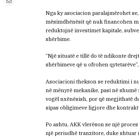
Nga ky asociacion paralajmërohet se
mësimdhënësit që nuk financohen më n
reduktojnë investimet kapitale, subv
shërbime.
“Një situatë e tillë do të ndikonte dre
shërbimeve që u ofrohen qytetarëve”,
Asociacioni thekson se reduktimi i 
në mënyrë mekanike, pasi në shumë 
vogël nxënësish, por që megjithatë d
sipas obligimeve ligjore dhe kontrakt
Po ashtu, AKK vlerëson se një proces i
një periudhë tranzitore, duke shtuar