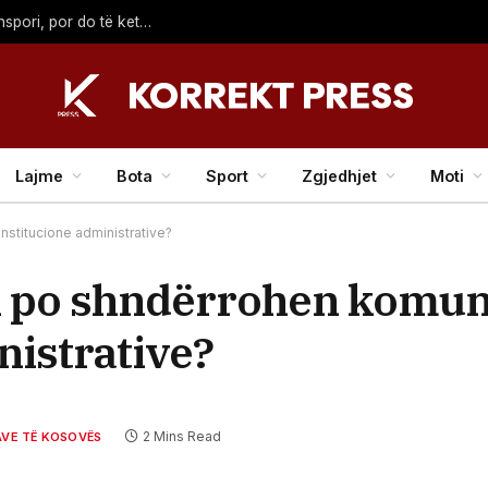
Ish-ylli i Liverpoolit ribashkohet me Salahun te Trabzonspori, por do të ketë pagë më të madhe
Lajme
Bota
Sport
Zgjedhjet
Moti
nstitucione administrative?
A po shndërrohen komun
nistrative?
2 Mins Read
AVE TË KOSOVËS