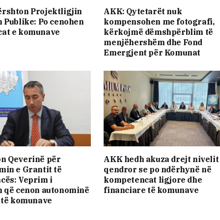
rshton Projektligjin
AKK: Qytetarët nuk
 Publike: Po cenohen
kompensohen me fotografi,
at e komunave
kërkojmë dëmshpërblim të
menjëhershëm dhe Fond
Emergjent për Komunat
n Qeverinë për
AKK hedh akuza drejt nivelit
in e Grantit të
qendror se po ndërhynë në
cës: Veprim i
kompetencat ligjore dhe
m që cenon autonominë
financiare të komunave
e të komunave