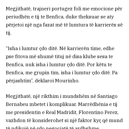
Megjithatë, trajneri portugez foli me emocione për
periudhën e tij te Benfica, duke theksuar se aty
përjetoi një nga fazat më të lumtura të karrierës së
tij.
“Isha i lumtur çdo ditë. Në karrierën time, edhe
pse fitova më shumë tituj në disa klube sesa te
Benfica, nuk isha i lumtur çdo ditë. Por këtu te
Benfica, me grupin tim, isha i lumtur çdo ditë. Pa
përjashtim”, deklaroi Mourinho.
Megjithatë, një rikthim i mundshëm në Santiago
Bernabeu mbetet i komplikuar. Marrëdhënia e tij
me presidentin e Real Madridit, Florentino Perez,
vazhdon të konsiderohet si një faktor kyç që mund
të ndikojë në çdo negociatë të ardhshme.