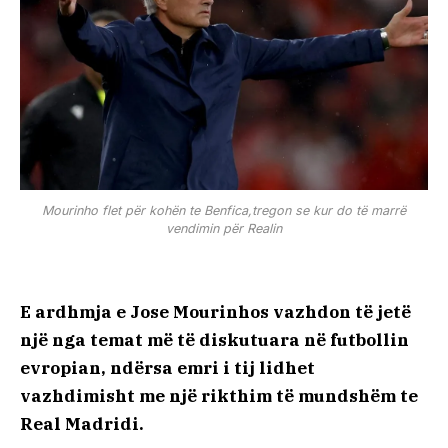
Mourinho flet për kohën te Benfica,tregon se kur do të marrë
vendimin për Realin
E ardhmja e
Jose Mourinhos
vazhdon të jetë
një nga temat më të diskutuara në futbollin
evropian, ndërsa emri i tij lidhet
vazhdimisht me një rikthim të mundshëm te
Real Madridi.