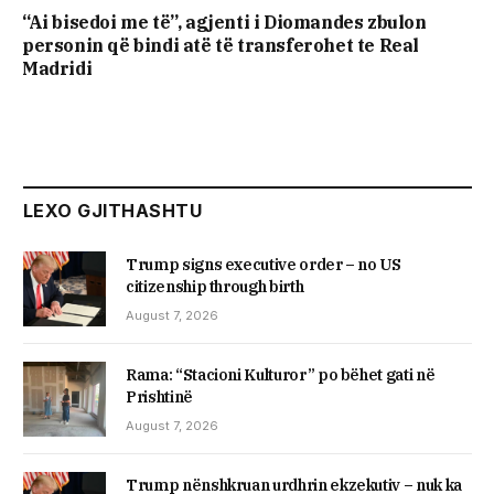
“Ai bisedoi me të”, agjenti i Diomandes zbulon
personin që bindi atë të transferohet te Real
Madridi
LEXO GJITHASHTU
Trump signs executive order – no US
citizenship through birth
August 7, 2026
Rama: “Stacioni Kulturor” po bëhet gati në
Prishtinë
August 7, 2026
Trump nënshkruan urdhrin ekzekutiv – nuk ka