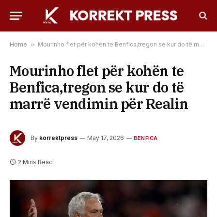
Home
»
Mourinho flet për kohën te Benfica,tregon se kur do të marrë vendimin për Realin
Mourinho flet për kohën te
Benfica,tregon se kur do të
marrë vendimin për Realin
By
korrektpress
May 17, 2026
BENFICA
2 Mins Read