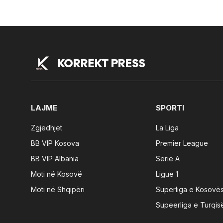
LAJME
SPORTI
Zgjedhjet
La Liga
BB VIP Kosova
Premier League
BB VIP Albania
Serie A
Moti në Kosovë
Ligue 1
Moti në Shqipëri
Superliga e Kosovë
Supeerliga e Turqis