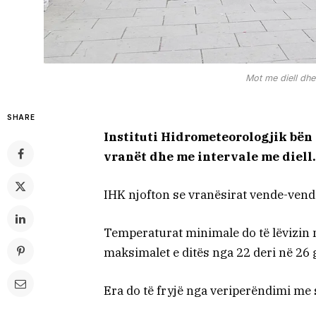
Mot me diell dhe
SHARE
Instituti Hidrometeorologjik bën t
vranët dhe me intervale me diell.
IHK njofton se vranësirat vende-vende
Temperaturat minimale do të lëvizin 
maksimalet e ditës nga 22 deri në 26 
Era do të fryjë nga veriperëndimi me s