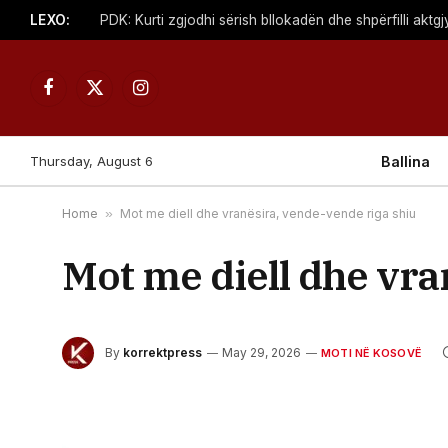
LEXO:
Facebook
X
Instagram
(Twitter)
Thursday, August 6
Ballina
Home
»
Mot me diell dhe vranësira, vende-vende riga shiu
Mot me diell dhe vra
By
korrektpress
May 29, 2026
MOTI NË KOSOVË