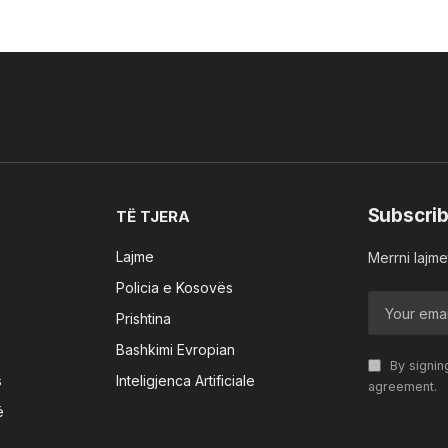
Subscrib
TË TJERA
Lajme
Merrni lajmet
Policia e Kosovës
Prishtina
Bashkimi Evropian
By signin
s
Inteligjenca Artificiale
agreement.
ë