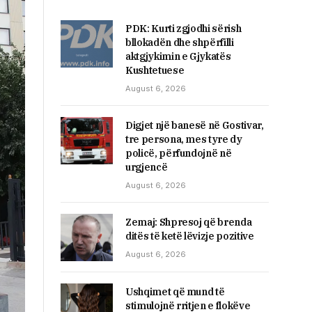
PDK: Kurti zgjodhi sërish
bllokadën dhe shpërfilli
aktgjykimin e Gjykatës
Kushtetuese
August 6, 2026
Digjet një banesë në Gostivar,
tre persona, mes tyre dy
policë, përfundojnë në
urgjencë
August 6, 2026
Zemaj: Shpresoj që brenda
ditës të ketë lëvizje pozitive
August 6, 2026
Ushqimet që mund të
stimulojnë rritjen e flokëve