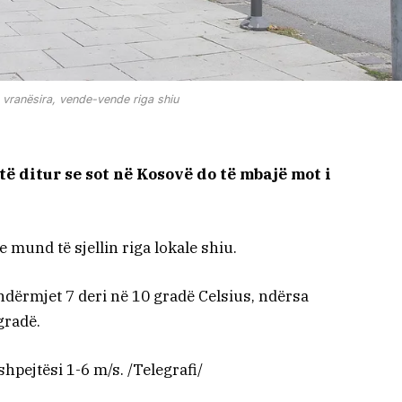
 vranësira, vende-vende riga shiu
ë ditur se sot në Kosovë do të mbajë mot i
 mund të sjellin riga lokale shiu.
ndërmjet 7 deri në 10 gradë Celsius, ndërsa
gradë.
hpejtësi 1-6 m/s. /Telegrafi/