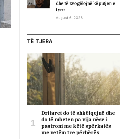
dhe të zvogëlojnë këputjen e
tyre
August 6, 2026
TË TJERA
Dritaret do të shkëlqejnë dhe
do të mbeten pa vija nëse i
pastroni me këtë spërkatës
me vetëm tre përbërës