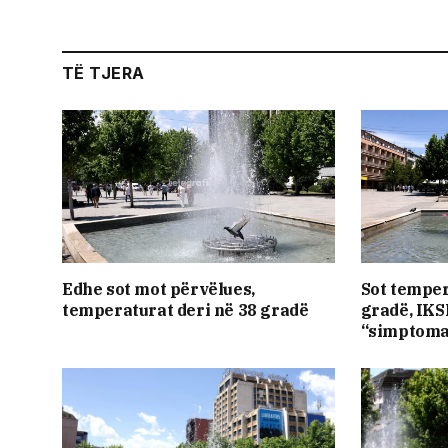
TË TJERA
Edhe sot mot përvëlues,
Sot temper
temperaturat deri në 38 gradë
gradë, IKS
“simptoma