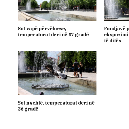
Sot vapë përvëluese,
Fundjavë 
temperaturat deri në 37 gradë
ekspozimin
të ditës
Sot nxehtë, temperaturat deri në
36 gradë