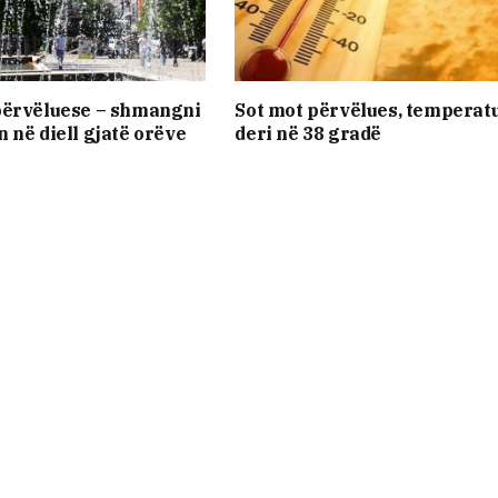
përvëluese – shmangni
Sot mot përvëlues, temperat
 në diell gjatë orëve
deri në 38 gradë