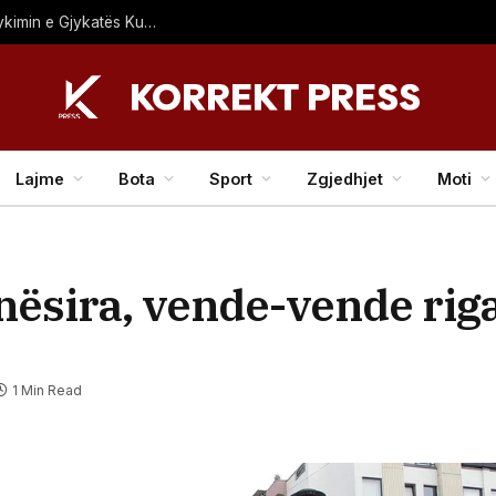
PDK: Kurti zgjodhi sërish bllokadën dhe shpërfilli aktgjykimin e Gjykatës Kushtetuese
Lajme
Bota
Sport
Zgjedhjet
Moti
nësira, vende-vende rig
1 Min Read