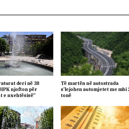
aturat deri në 38
​Të martën në autostrada
HPK njofton për
s’lejohen automjetet me mbi 
t e nxehtësisë”
tonë