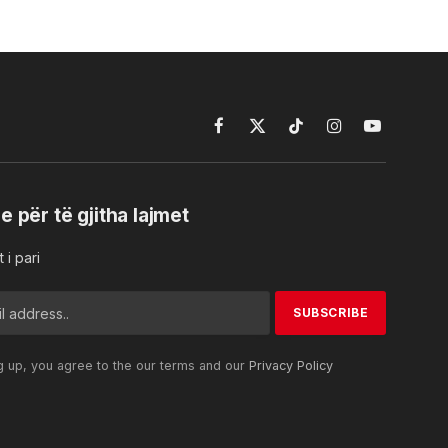
Facebook
X
TikTok
Instagram
YouTube
(Twitter)
e për të gjitha lajmet
 i pari
g up, you agree to the our terms and our
Privacy Policy