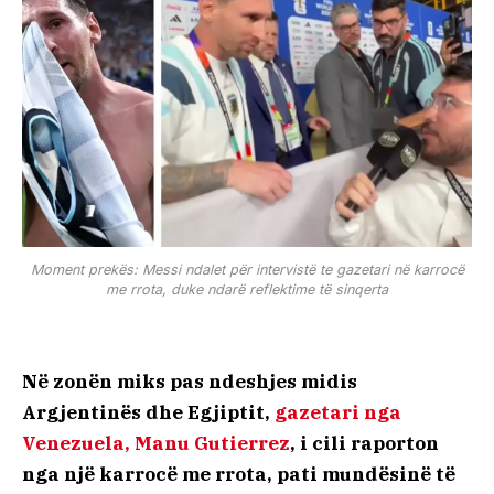
Moment prekës: Messi ndalet për intervistë te gazetari në karrocë
me rrota, duke ndarë reflektime të sinqerta
Në zonën miks pas ndeshjes midis
Argjentinës dhe Egjiptit,
gazetari nga
Venezuela, Manu Gutierrez
, i cili raporton
nga një karrocë me rrota, pati mundësinë të