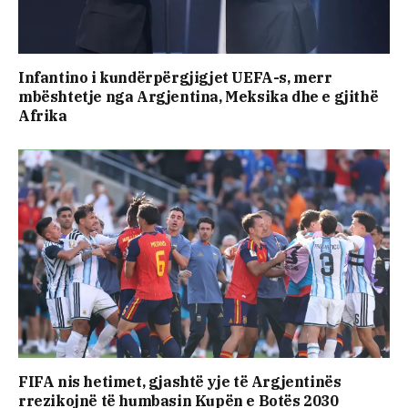
Infantino i kundërpërgjigjet UEFA-s, merr
mbështetje nga Argjentina, Meksika dhe e gjithë
Afrika
FIFA nis hetimet, gjashtë yje të Argjentinës
rrezikojnë të humbasin Kupën e Botës 2030