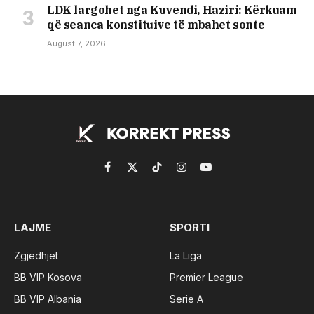
LDK largohet nga Kuvendi, Haziri: Kërkuam
që seanca konstituive të mbahet sonte
August 7, 2026
Facebook
X
TikTok
Instagram
YouTube
(Twitter)
LAJME
SPORTI
Zgjedhjet
La Liga
BB VIP Kosova
Premier League
BB VIP Albania
Serie A