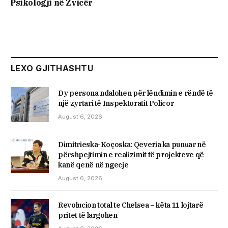
Psikologji në Zvicër
LEXO GJITHASHTU
Dy persona ndalohen për lëndimin e rëndë të
një zyrtari të Inspektoratit Policor
August 6, 2026
Dimitrieska-Koçoska: Qeveria ka punuar në
përshpejtimin e realizimit të projekteve që
kanë qenë në ngecje
August 6, 2026
Revolucion total te Chelsea – këta 11 lojtarë
pritet të largohen