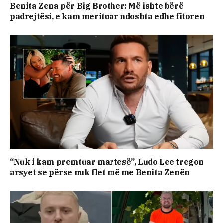
Benita Zena për Big Brother: Më ishte bërë
padrejtësi, e kam merituar ndoshta edhe fitoren
“Nuk i kam premtuar martesë”, Ludo Lee tregon
arsyet se përse nuk flet më me Benita Zenën