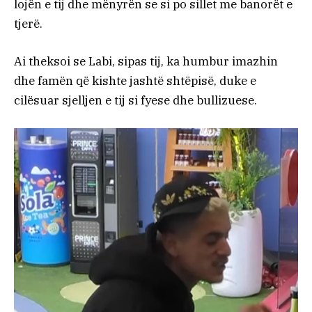
lojën e tij dhe mënyrën se si po sillet me banorët e
tjerë.
Ai theksoi se Labi, sipas tij, ka humbur imazhin
dhe famën që kishte jashtë shtëpisë, duke e
cilësuar sjelljen e tij si fyese dhe bullizuese.