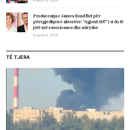
August 6, 2026
Producentja e James Bond flet për
përzgjedhjen e aktorëve: “Agjenti 007” i ri do të
jetë më emocionues dhe ndryshe
August 6, 2026
TË TJERA