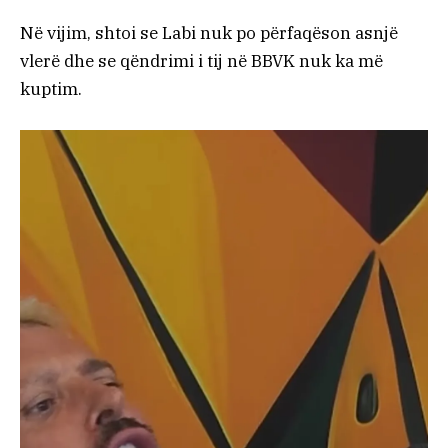
Në vijim, shtoi se Labi nuk po përfaqëson asnjë
vlerë dhe se qëndrimi i tij në BBVK nuk ka më
kuptim.