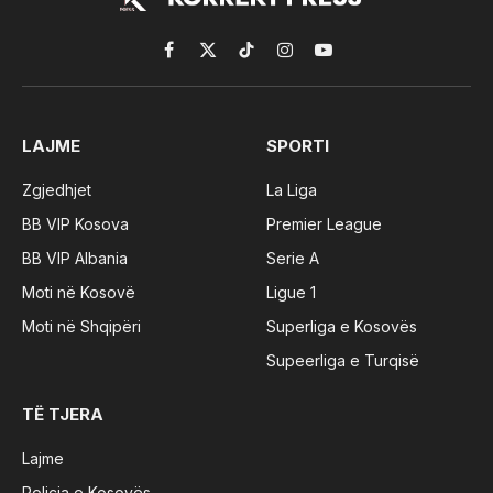
Facebook
X
TikTok
Instagram
YouTube
(Twitter)
LAJME
SPORTI
Zgjedhjet
La Liga
BB VIP Kosova
Premier League
BB VIP Albania
Serie A
Moti në Kosovë
Ligue 1
Moti në Shqipëri
Superliga e Kosovës
Supeerliga e Turqisë
TË TJERA
Lajme
Policia e Kosovës