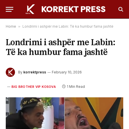
Home
»
Londrimi i ashpër me Labin: Të ka humbur fama jashtë
Londrimi i ashpër me Labin:
Të ka humbur fama jashtë
By
korrektpress
February 10, 2026
1 Min Read
BIG BROTHER VIP KOSOVA