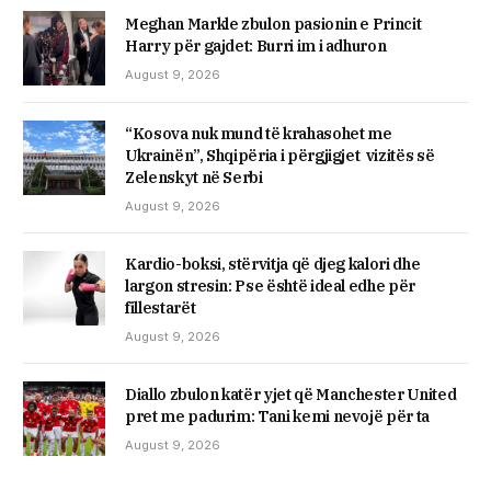
Meghan Markle zbulon pasionin e Princit
Harry për gajdet: Burri im i adhuron
August 9, 2026
“Kosova nuk mund të krahasohet me
Ukrainën”, Shqipëria i përgjigjet vizitës së
Zelenskyt në Serbi
August 9, 2026
Kardio-boksi, stërvitja që djeg kalori dhe
largon stresin: Pse është ideal edhe për
fillestarët
August 9, 2026
Diallo zbulon katër yjet që Manchester United
pret me padurim: Tani kemi nevojë për ta
August 9, 2026