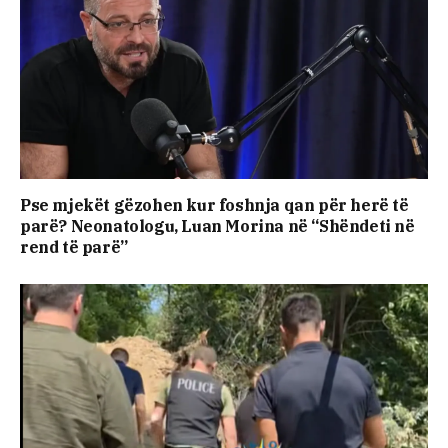
Pse mjekët gëzohen kur foshnja qan për herë të
parë? Neonatologu, Luan Morina në “Shëndeti në
rend të parë”