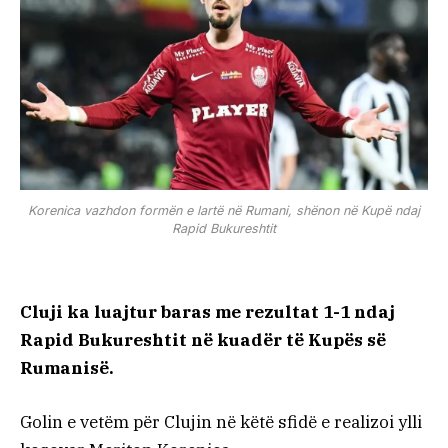
Korenica vazhdon formën e lartë në Rumani, shënon në Kupë ndaj
Rapid Bukureshtit
Cluji ka luajtur baras me rezultat 1-1 ndaj
Rapid Bukureshtit në kuadër të Kupës së
Rumanisë.
Golin e vetëm për Clujin në këtë sfidë e realizoi ylli