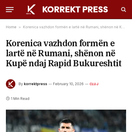
Home
»
Korenica vazhdon formën e lartë në Rumani, shënon në Kupë ndaj Rapid Bukureshtit
Korenica vazhdon formën e
lartë në Rumani, shënon në
Kupë ndaj Rapid Bukureshtit
By
korrektpress
February 10, 2026
CLUJ
1 Min Read