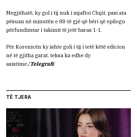
Megjithatë, ky gol i tij nuk i mjaftoi Clujit, pasi ata
pësuan në minutën e 88-të gjë që bëri që epilogu
përfundimtar i takimit të jetë baras 1-1.
Për Korenicën ky ishte goli i tij i tetë këtë edicion
në të gjitha garat, teksa ka edhe dy
asistime./
Telegrafi
/
TË TJERA