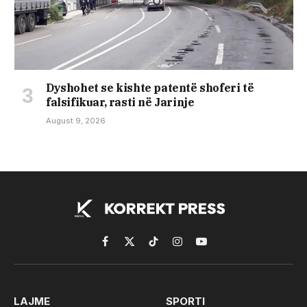
Dyshohet se kishte patentë shoferi të
falsifikuar, rasti në Jarinje
August 9, 2026
Facebook
X
TikTok
Instagram
YouTube
(Twitter)
LAJME
SPORTI