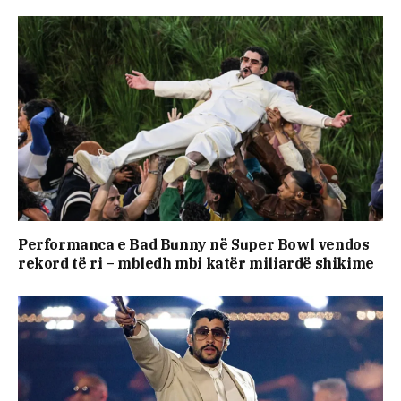
Performanca e Bad Bunny në Super Bowl vendos
rekord të ri – mbledh mbi katër miliardë shikime