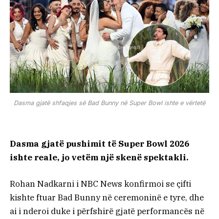
Dasma gjatë shfaqjes së Bad Bunny në Super Bowl ishte e vërtetë
Dasma gjatë pushimit të Super Bowl 2026
ishte reale, jo vetëm një skenë spektakli.
Rohan Nadkarni i NBC News konfirmoi se çifti
kishte ftuar Bad Bunny në ceremoninë e tyre, dhe
ai i nderoi duke i përfshirë gjatë performancës në