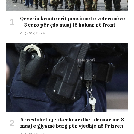
Qeveria kroate rrit pensionet e veteranëve
– 3 euro për çdo muaj të kaluar në front
August 7, 2026
Arrestohet një i kërkuar dhe i dënuar me 8
muaj e gjysmë burg për vjedhje në Prizren