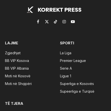
Facebook
X
TikTok
Instagram
YouTube
(Twitter)
LAJME
SPORTI
Zgjedhjet
La Liga
BB VIP Kosova
Premier League
BB VIP Albania
Serie A
Moti në Kosovë
Ligue 1
Moti në Shqipëri
Superliga e Kosovës
Supeerliga e Turqisë
TË TJERA