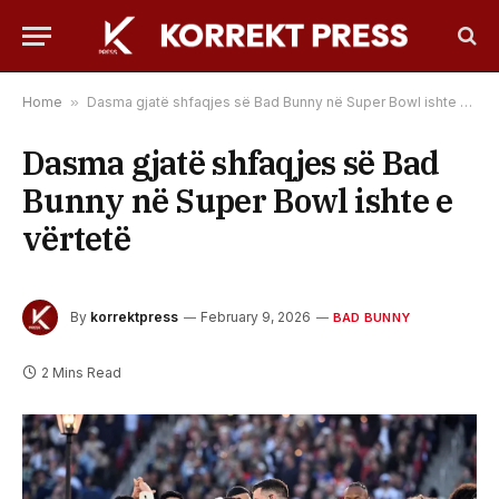
Home
»
Dasma gjatë shfaqjes së Bad Bunny në Super Bowl ishte e vërtetë
Dasma gjatë shfaqjes së Bad
Bunny në Super Bowl ishte e
vërtetë
By
korrektpress
February 9, 2026
BAD BUNNY
2 Mins Read