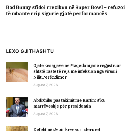
Bad Bunny sfidoi rrezikun në Super Bowl – refuzoi
të mbante rrip sigurie gjatë performancës
LEXO GJITHASHTU
Gjatë kësaj jave në Maqedoni janë regjistruar
shtatë raste të reja me infeksion nga virusi i
Nilit Perëndimor
August 7, 2026
Abdixhiku pas takimit me Kurtin: S’ka
marrëveshje për presidentin
August 7, 2026
Defekt në gypin kryesor ndërpret