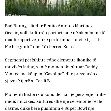
Bad Bunny, i lindur Benito Antonio Martínez
Ocasio, solli kulturën portorikane në skenën më të
madhe sportive, duke performuar hitet e tij “Tití
Me Preguntó” dhe “Yo Perreo Sola”.
Segmenti përfshinte edhe elemente ikonike të
muzikës latine, si një moment kushtuar Daddy
Yankee me këngën “Gasolina”, dhe prezencën e
yjeve të tjerë si Cardi B.
Momenti historik u konsiderua një përzierje unike
midis muzikës, kulturës dhe një ceremonie reale
dasme, duke bërë pushimin e Super Bowl një