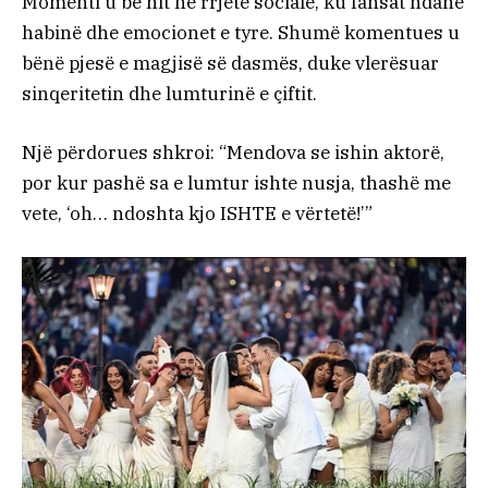
Momenti u bë hit në rrjete sociale, ku fansat ndanë
habinë dhe emocionet e tyre. Shumë komentues u
bënë pjesë e magjisë së dasmës, duke vlerësuar
sinqeritetin dhe lumturinë e çiftit.
Një përdorues shkroi: “Mendova se ishin aktorë,
por kur pashë sa e lumtur ishte nusja, thashë me
vete, ‘oh… ndoshta kjo ISHTE e vërtetë!’”