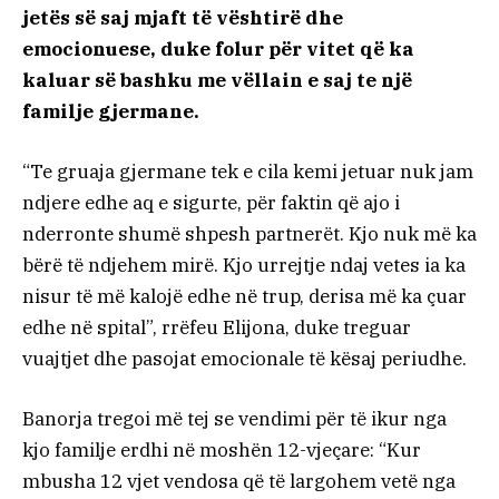
jetës së saj mjaft të vështirë dhe
emocionuese, duke folur për vitet që ka
kaluar së bashku me vëllain e saj te një
familje gjermane.
“Te gruaja gjermane tek e cila kemi jetuar nuk jam
ndjere edhe aq e sigurte, për faktin që ajo i
nderronte shumë shpesh partnerët. Kjo nuk më ka
bërë të ndjehem mirë. Kjo urrejtje ndaj vetes ia ka
nisur të më kalojë edhe në trup, derisa më ka çuar
edhe në spital”, rrëfeu Elijona, duke treguar
vuajtjet dhe pasojat emocionale të kësaj periudhe.
Banorja tregoi më tej se vendimi për të ikur nga
kjo familje erdhi në moshën 12-vjeçare: “Kur
mbusha 12 vjet vendosa që të largohem vetë nga