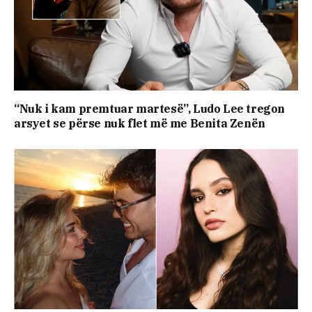
“Nuk i kam premtuar martesë”, Ludo Lee tregon
arsyet se përse nuk flet më me Benita Zenën