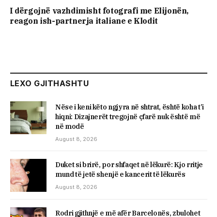
I dërgojnë vazhdimisht fotografi me Elijonën,
reagon ish-partnerja italiane e Klodit
LEXO GJITHASHTU
Nëse i keni këto ngjyra në shtrat, është koha t’i
hiqni: Dizajnerët tregojnë çfarë nuk është më
në modë
August 8, 2026
Duket si brirë, por shfaqet në lëkurë: Kjo rritje
mund të jetë shenjë e kancerit të lëkurës
August 8, 2026
Rodri gjithnjë e më afër Barcelonës, zbulohet