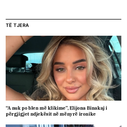
TË TJERA
“A nuk po blen më klikime”, Elijona Binakaj i
përgjigjet ndjekësit në mënyrë ironike