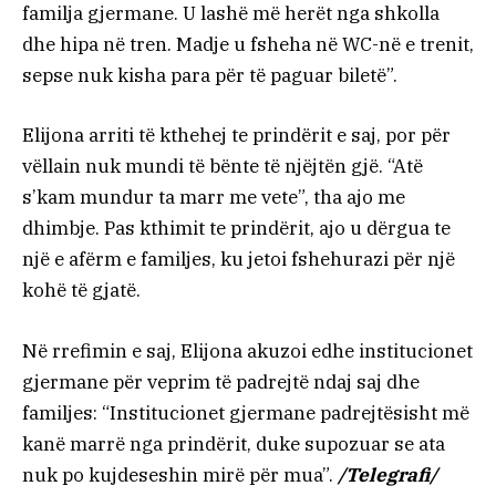
familja gjermane. U lashë më herët nga shkolla
dhe hipa në tren. Madje u fsheha në WC-në e trenit,
sepse nuk kisha para për të paguar biletë”.
Elijona arriti të kthehej te prindërit e saj, por për
vëllain nuk mundi të bënte të njëjtën gjë. “Atë
s’kam mundur ta marr me vete”, tha ajo me
dhimbje. Pas kthimit te prindërit, ajo u dërgua te
një e afërm e familjes, ku jetoi fshehurazi për një
kohë të gjatë.
Në rrefimin e saj, Elijona akuzoi edhe institucionet
gjermane për veprim të padrejtë ndaj saj dhe
familjes: “Institucionet gjermane padrejtësisht më
kanë marrë nga prindërit, duke supozuar se ata
nuk po kujdeseshin mirë për mua”.
/Telegrafi/