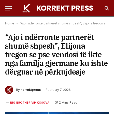
Home
»
“Ajo i ndërronte partnerët shumë shpesh”, Elijona tregon se pse vendosi të ikte nga familja gjermane ku ishte dërguar në përkujdesje
“Ajo i ndërronte partnerët
shumë shpesh”, Elijona
tregon se pse vendosi të ikte
nga familja gjermane ku ishte
dërguar në përkujdesje
By
korrektpress
February 7, 2026
2 Mins Read
BIG BROTHER VIP KOSOVA