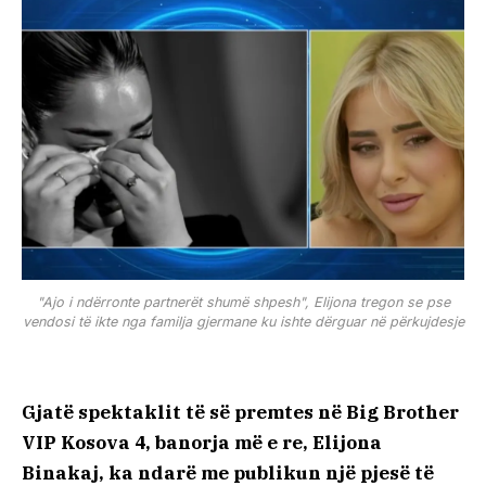
"Ajo i ndërronte partnerët shumë shpesh", Elijona tregon se pse
vendosi të ikte nga familja gjermane ku ishte dërguar në përkujdesje
Gjatë spektaklit të së premtes në Big Brother
VIP Kosova 4, banorja më e re, Elijona
Binakaj, ka ndarë me publikun një pjesë të