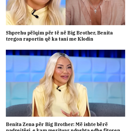
Shprehu pëlqim për të në Big Brother, Benita
tregon raportin që ka tani me Klodin
Benita Zena për Big Brother: Më ishte bërë
padrejtësi, e kam merituar ndoshta edhe fitoren