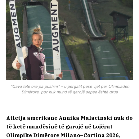
“Qava tetë orë pa pushim” - u përgatit pesë vjet për Olimpiadën
Dimërore, por nuk mund të garojë sepse është grua
Atletja amerikane Annika Malacinski nuk do
të ketë mundësinë të garojë në Lojërat
Olimpike Dimërore Milano–Cortina 2026,