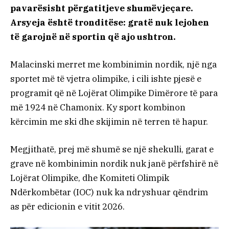
pavarësisht përgatitjeve shumëvjeçare.
Arsyeja është tronditëse: gratë nuk lejohen
të garojnë në sportin që ajo ushtron.
Malacinski merret me kombinimin nordik, një nga
sportet më të vjetra olimpike, i cili ishte pjesë e
programit që në Lojërat Olimpike Dimërore të para
më 1924 në Chamonix. Ky sport kombinon
kërcimin me ski dhe skijimin në terren të hapur.
Megjithatë, prej më shumë se një shekulli, garat e
grave në kombinimin nordik nuk janë përfshirë në
Lojërat Olimpike, dhe Komiteti Olimpik
Ndërkombëtar (IOC) nuk ka ndryshuar qëndrim
as për edicionin e vitit 2026.