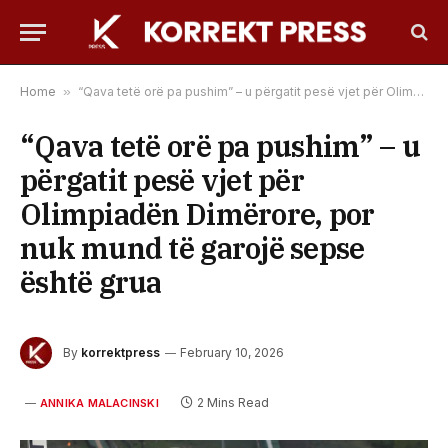
Home
»
“Qava tetë orë pa pushim” – u përgatit pesë vjet për Olimpiadën Dimërore, por nuk mund të garojë sepse është grua
“Qava tetë orë pa pushim” – u
përgatit pesë vjet për
Olimpiadën Dimërore, por
nuk mund të garojë sepse
është grua
By
korrektpress
February 10, 2026
2 Mins Read
ANNIKA MALACINSKI