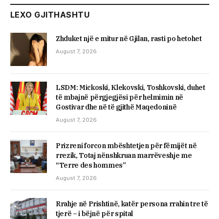
LEXO GJITHASHTU
Zhduket një e mitur në Gjilan, rasti po hetohet
August 7, 2026
LSDM: Mickoski, Klekovski, Toshkovski, duhet
të mbajnë përgjegjësi për helmimin në
Gostivar dhe në të gjithë Maqedoninë
August 7, 2026
Prizreni forcon mbështetjen për fëmijët në
rrezik, Totaj nënshkruan marrëveshje me
“Terre des hommes”
August 7, 2026
Rrahje në Prishtinë, katër persona rrahin tre të
tjerë – i bëjnë për spital