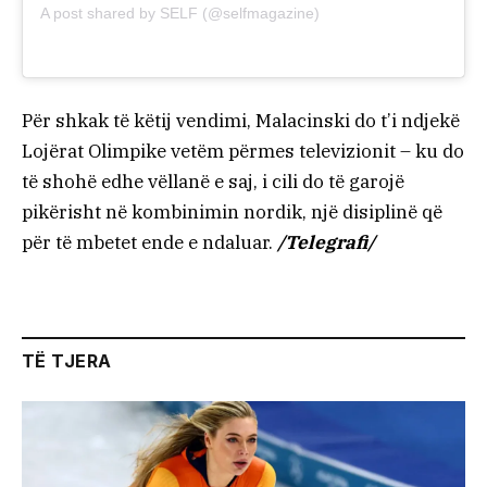
A post shared by SELF (@selfmagazine)
Për shkak të këtij vendimi, Malacinski do t’i ndjekë
Lojërat Olimpike vetëm përmes televizionit – ku do
të shohë edhe vëllanë e saj, i cili do të garojë
pikërisht në kombinimin nordik, një disiplinë që
për të mbetet ende e ndaluar.
/Telegrafi/
TË TJERA