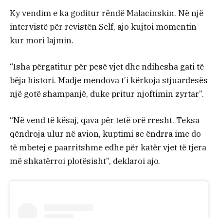
Ky vendim e ka goditur rëndë Malacinskin. Në një
intervistë për revistën Self, ajo kujtoi momentin
kur mori lajmin.
“Isha përgatitur për pesë vjet dhe ndihesha gati të
bëja histori. Madje mendova t’i kërkoja stjuardesës
një gotë shampanjë, duke pritur njoftimin zyrtar”.
“Në vend të kësaj, qava për tetë orë rresht. Teksa
qëndroja ulur në avion, kuptimi se ëndrra ime do
të mbetej e paarritshme edhe për katër vjet të tjera
më shkatërroi plotësisht”, deklaroi ajo.