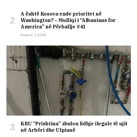
A është Kosova ende prioritet në
Washington? – Mulliqi i “Albanians for
America” në Përballje #41
August 7, 2026
KRU “Prishtina” zbulon lidhje ilegale të ujit
në Arbëri dhe Ulpianë