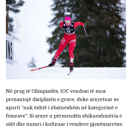
Në prag të Olimpiadës, IOC vendosi të mos
prezantojë disiplinën e grave, duke arsyetuar se
sporti “nuk është i zbatueshëm në kategorinë e
femrave”. Si arsye u përmendën shikueshmëria e
ulët dhe numri i kufizuar i vendeve pjesëmarrëse.