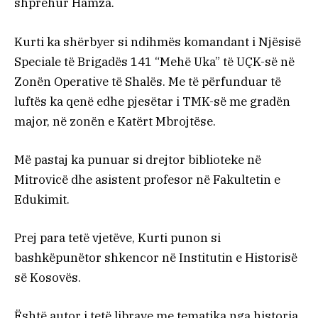
shprehur Hamza.
Kurti ka shërbyer si ndihmës komandant i Njësisë
Speciale të Brigadës 141 “Mehë Uka” të UÇK-së në
Zonën Operative të Shalës. Me të përfunduar të
luftës ka qenë edhe pjesëtar i TMK-së me gradën
major, në zonën e Katërt Mbrojtëse.
Më pastaj ka punuar si drejtor biblioteke në
Mitrovicë dhe asistent profesor në Fakultetin e
Edukimit.
Prej para tetë vjetëve, Kurti punon si
bashkëpunëtor shkencor në Institutin e Historisë
së Kosovës.
Është autor i tetë librave me tematika nga historia,