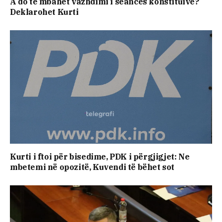
A do të mbahet vazhdimi i seancës konstituive?
Deklarohet Kurti
​Kurti i ftoi për bisedime, PDK i përgjigjet: Ne
mbetemi në opozitë, Kuvendi të bëhet sot