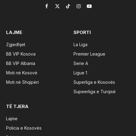
Facebook
X
TikTok
Instagram
YouTube
(Twitter)
LAJME
SPORTI
Zgjedhjet
La Liga
BB VIP Kosova
Premier League
BB VIP Albania
Serie A
Moti në Kosovë
Ligue 1
Moti në Shqipëri
Superliga e Kosovës
Supeerliga e Turqisë
TË TJERA
Lajme
Policia e Kosovës