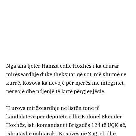
Nga ana tjetër Hamza edhe Hoxhës i ka ururar
mirëseardhje duke theksuar që sot, më shumë se
kurrë, Kosova ka nevojë për njerëz me integritet,
përvojë dhe ndjenjë të lartë përgjegjësie.
“I urova mirëseardhje në listën tonë të
kandidatëve për deputetë edhe Kolonel Skender
Hoxhës, ish-komandant i Brigadës 124 të UÇK-së,
ish-atashe ushtarak i Kosovës në Zagreb dhe