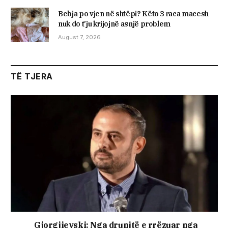
Bebja po vjen në shtëpi? Këto 3 raca macesh
nuk do t’ju krijojnë asnjë problem
August 7, 2026
TË TJERA
Gjorgjievski: Nga drunjtë e rrëzuar nga