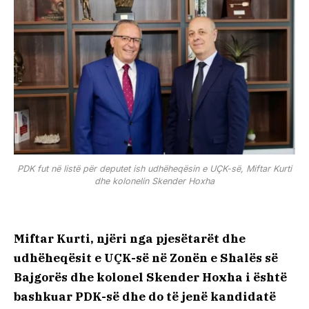
PDK fut në listë për deputet ish udhëheqësin e UÇK-së, Miftar Kurti
dhe kolonelin Skender Hoxha
Miftar Kurti, njëri nga pjesëtarët dhe
udhëheqësit e UÇK-së në Zonën e Shalës së
Bajgorës dhe kolonel Skender Hoxha i është
bashkuar PDK-së dhe do të jenë kandidatë