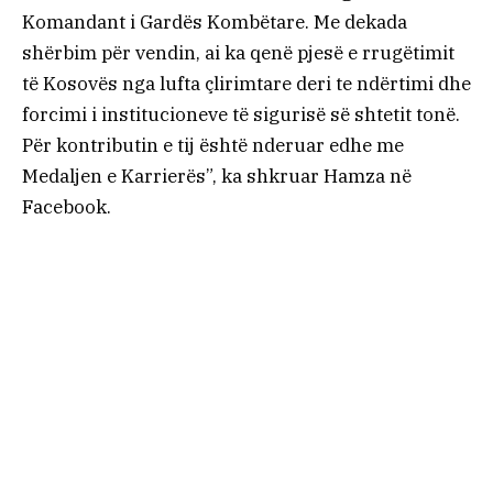
Komandant i Gardës Kombëtare. Me dekada
shërbim për vendin, ai ka qenë pjesë e rrugëtimit
të Kosovës nga lufta çlirimtare deri te ndërtimi dhe
forcimi i institucioneve të sigurisë së shtetit tonë.
Për kontributin e tij është nderuar edhe me
Medaljen e Karrierës”, ka shkruar Hamza në
Facebook.