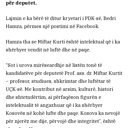
për deputet.
Lajmin e ka bërë të ditur kryetari i PDK-së, Bedri
Hamza, përmes një postimi në Facebook.
Hamza tha se Miftar Kurti është intelektual që i ka
shërbyer vendit në luftë dhe në paqe.
“Sot i urova mirëseardhje në listën tonë të
kandidatëve për deputetë Prof. ass. dr. Miftar Kurtit
– profesor, studiues, shkrimtar dhe luftëtar të
UÇK-së. Me kontribut në arsim, kulturë, histori
dhe shtetndërtim, ai përfaqëson figurën e
intelektualit të angazhuar që i ka shërbyer
Kosovës në kohë lufte dhe paqe. Kosova ka nevojë
për njerëz me dije, përvojë dhe integritet”, është