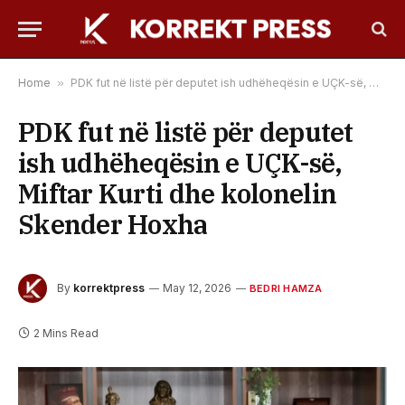
Home
»
PDK fut në listë për deputet ish udhëheqësin e UÇK-së, Miftar Kurti dhe kolonelin Skender Hoxha
PDK fut në listë për deputet
ish udhëheqësin e UÇK-së,
Miftar Kurti dhe kolonelin
Skender Hoxha
By
korrektpress
May 12, 2026
BEDRI HAMZA
2 Mins Read