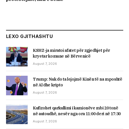
LEXO GJITHASHTU
KSHZ-ja miratoi afatet për zgjedhjet për
kryetar komune në Bërvenicë
August 7, 2026
Trump: Nuk do ta lejojmë Kinën të na mposhtë
në Al dhe kripto
August 7, 2026
Kufizohet qarkullimi i kamionëve mbi 20 tonë
në autoudhë, nesër nga ora 11:00 deri në 17:30
August 7, 2026