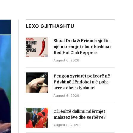
LEXO GJITHASHTU
Shpat Deda & Friends sjellin
një mbrëmje tribute kushtuar
Red Hot Chili Peppers
August 6, 2026
Pengon zyrtarët policorë në
Prishtinë, lëndohet një polic –
arrestohet i dyshuari
August 6, 2026
Cili është dallimi ndërmjet
malazezëve dhe serbëve?
August 6, 2026