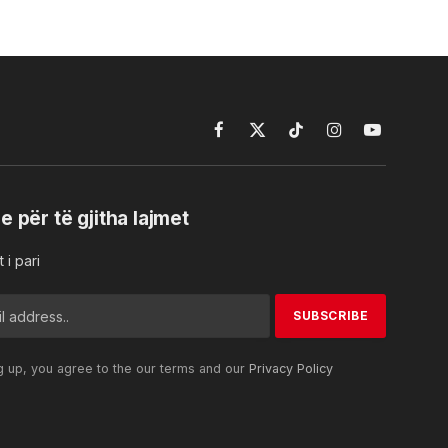
Facebook
X
TikTok
Instagram
YouTube
(Twitter)
e për të gjitha lajmet
 i pari
g up, you agree to the our terms and our
Privacy Policy