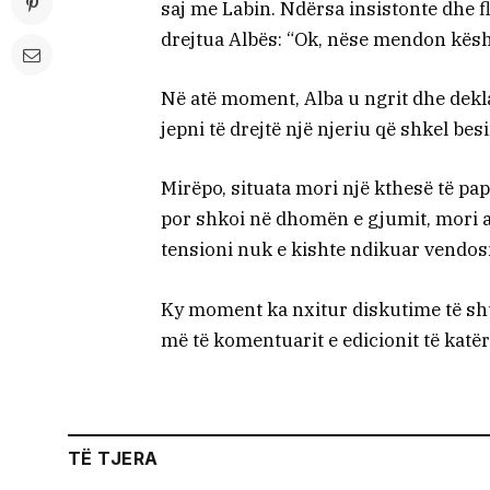
saj me Labin. Ndërsa insistonte dhe f
drejtua Albës: “Ok, nëse mendon kësh
Në atë moment, Alba u ngrit dhe dekl
jepni të drejtë një njeriu që shkel bes
Mirëpo, situata mori një kthesë të papr
por shkoi në dhomën e gjumit, mori a
tensioni nuk e kishte ndikuar vendosm
Ky moment ka nxitur diskutime të shu
më të komentuarit e edicionit të katë
TË TJERA