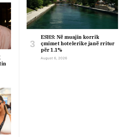
ESHS: Në muajin korrik
çmimet hotelerike janë rritur
për 1.1%
g
August 6, 2026
tin