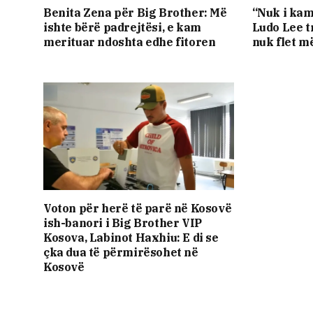
Benita Zena për Big Brother: Më
“Nuk i ka
ishte bërë padrejtësi, e kam
Ludo Lee t
merituar ndoshta edhe fitoren
nuk flet m
Voton për herë të parë në Kosovë
ish-banori i Big Brother VIP
Kosova, Labinot Haxhiu: E di se
çka dua të përmirësohet në
Kosovë