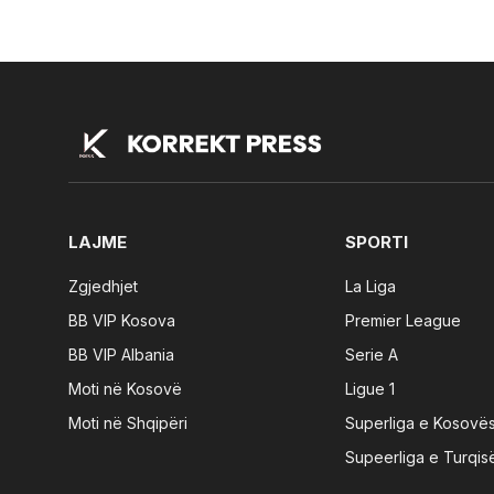
LAJME
SPORTI
Zgjedhjet
La Liga
BB VIP Kosova
Premier League
BB VIP Albania
Serie A
Moti në Kosovë
Ligue 1
Moti në Shqipëri
Superliga e Kosovë
Supeerliga e Turqis