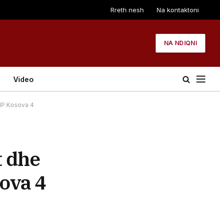
Rreth nesh
Na kontaktoni
NA NDIQNI
Video
VIP Kosova 4
t dhe
ova 4