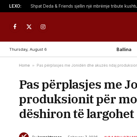
LEXO:
Facebook
X
Instagram
(Twitter)
Thursday, August 6
Ballina
Home
»
Pas përplasjes me Jonidën dhe akuzës ndaj produksionit
Pas përplasjes me J
produksionit për mon
dëshiron të largohet