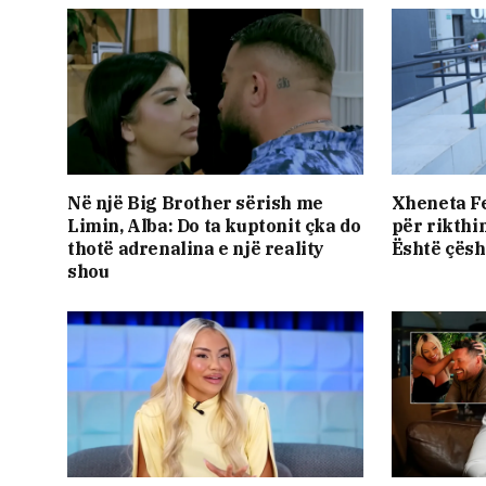
Në një Big Brother sërish me
Xheneta Fe
Limin, Alba: Do ta kuptonit çka do
për rikthi
thotë adrenalina e një reality
Është çësh
shou