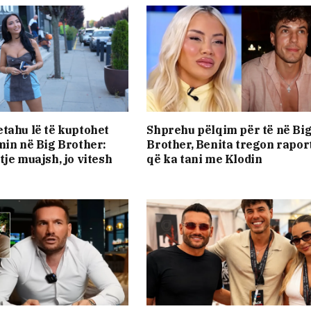
tahu lë të kuptohet
Shprehu pëlqim për të në Bi
min në Big Brother:
Brother, Benita tregon rapor
tje muajsh, jo vitesh
që ka tani me Klodin