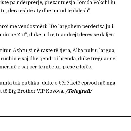
liste pa ndërprerje, prezantuesja Jonida Vokshi iu
tu, dera është aty dhe mund të dalësh”.
aroi me vendosmëri: “Do largohem përderisa ju i
imin në Zot”, duke u drejtuar drejt derës së daljes.
itur. Ashtu si në raste të tjera, Alba nuk u largua,
rushin e saj dhe qëndroi brenda, duke treguar se
ërinë e saj për të mbetur pjesë e lojës.
mta tek publiku, duke e bërë këtë episod një nga
rt të Big Brother VIP Kosova.
/Telegrafi/