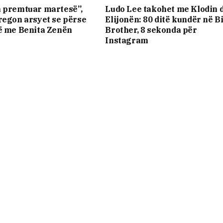
m premtuar martesë”,
Ludo Lee takohet me Klodin 
regon arsyet se përse
Elijonën: 80 ditë kundër në B
ë me Benita Zenën
Brother, 8 sekonda për
Instagram