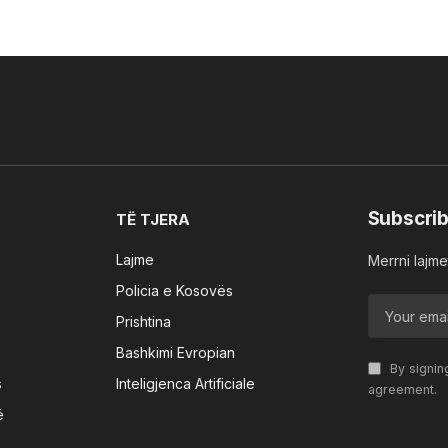
Subscrib
TË TJERA
Lajme
Merrni lajmet
Policia e Kosovës
Prishtina
Bashkimi Evropian
By signin
s
Inteligjenca Artificiale
agreement.
ë