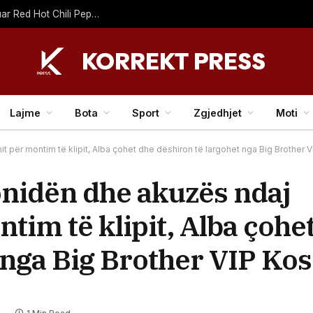
Shpat Deda & Friends sjellin një mbrëmje tribute kushtuar Red Hot Chili Peppers
Lajme
Bota
Sport
Zgjedhjet
Moti
 për montim të klipit, Alba çohet dhe dëshiron të largohet nga Big Brother 
onidën dhe akuzës ndaj
tim të klipit, Alba çohe
 nga Big Brother VIP Kos