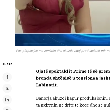
Pas përplasjes me Jonidën dhe akuzës ndaj produksionit për mon
SHARE
Gjatë spektaklit Prime të së prem
brenda shtëpisë u tensionua jasht
Labinotit.
Banorja akuzoi hapur produksionin, 
ta nxirrnin në dritë të keqe dhe se nu