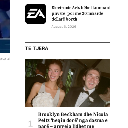
Electronic Arts bëhet kompani
private, por me 20 miliardë
dollarë borxh
August 6, 2026
TË TJERA
sova 4
Brooklyn Beckham dhe Nicola
Peltz ‘heqin dorë’ nga dasma e
parë – arsyeja lidhet me