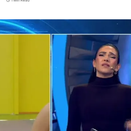
1 Min Read
I