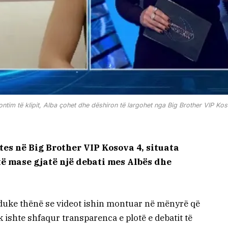
tim të klipit, Alba çohet dhe dëshiron të largohet nga Big Brother VIP Ko
tes në Big Brother VIP Kosova 4, situata
ë mase gjatë një debati mes Albës dhe
duke thënë se videot ishin montuar në mënyrë që
k ishte shfaqur transparenca e plotë e debatit të