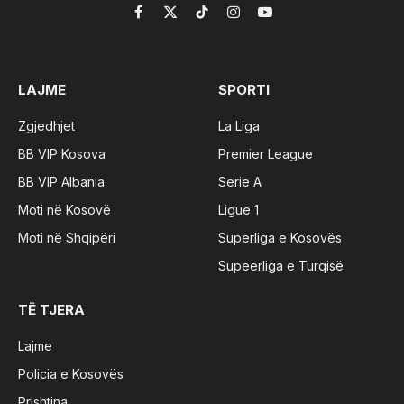
Facebook
X
TikTok
Instagram
YouTube
(Twitter)
LAJME
SPORTI
Zgjedhjet
La Liga
BB VIP Kosova
Premier League
BB VIP Albania
Serie A
Moti në Kosovë
Ligue 1
Moti në Shqipëri
Superliga e Kosovës
Supeerliga e Turqisë
TË TJERA
Lajme
Policia e Kosovës
Prishtina