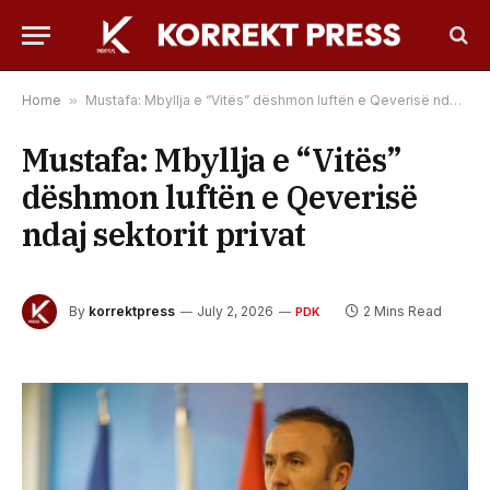
Home
»
Mustafa: Mbyllja e “Vitës” dëshmon luftën e Qeverisë ndaj sektorit privat
Mustafa: Mbyllja e “Vitës”
dëshmon luftën e Qeverisë
ndaj sektorit privat
By
korrektpress
July 2, 2026
2 Mins Read
PDK