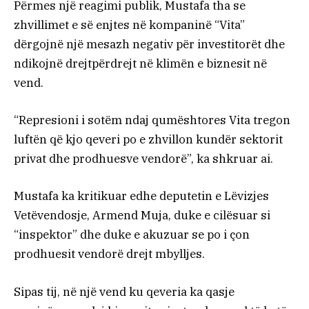
Përmes një reagimi publik, Mustafa tha se
zhvillimet e së enjtes në kompaninë “Vita”
dërgojnë një mesazh negativ për investitorët dhe
ndikojnë drejtpërdrejt në klimën e biznesit në
vend.
“Represioni i sotëm ndaj qumështores Vita tregon
luftën që kjo qeveri po e zhvillon kundër sektorit
privat dhe prodhuesve vendorë”, ka shkruar ai.
Mustafa ka kritikuar edhe deputetin e Lëvizjes
Vetëvendosje, Armend Muja, duke e cilësuar si
“inspektor” dhe duke e akuzuar se po i çon
prodhuesit vendorë drejt mbylljes.
Sipas tij, në një vend ku qeveria ka qasje