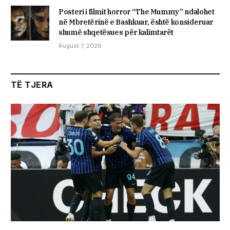
Posteri i filmit horror “The Mummy” ndalohet
në Mbretërinë e Bashkuar, është konsideruar
shumë shqetësues për kalimtarët
August 7, 2026
TË TJERA