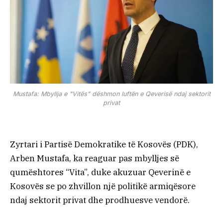
Mustafa: Mbyllja e "Vitës" dëshmon luftën e Qeverisë ndaj sektorit
privat
Zyrtari i Partisë Demokratike të Kosovës (PDK),
Arben Mustafa, ka reaguar pas mbylljes së
qumështores “Vita”, duke akuzuar Qeverinë e
Kosovës se po zhvillon një politikë armiqësore
ndaj sektorit privat dhe prodhuesve vendorë.