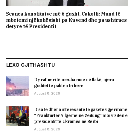
Seanca konstituive më 6 gusht, Cakolli: Mund të
mbetemi njëkohësisht pa Kuvend dhe pa ushtrues
detyre të Presidentit
LEXO GJITHASHTU
Dy rafineri të mëdha ruse në flakë, njëra
goditet të paktën tri herë
August 8, 2026
Disa të dhëna interesante të gazetës gjermane
“Frankfurter Allgemeine Zeitung” mbi vizitën e
presidentit të Ukrainës në Serbi
August 8, 2026