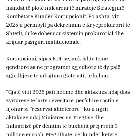
mandat të plotë nuk arriti të miratojë Strategjinë
Kombëtare Kundër Korrupsionit. Po ashtu, viti
2025 u përmbyll pa dekretimin e Kryeprokurorit të
Shtetit, duke dobësuar sistemin prokurorial dhe
krijuar pasiguri institucionale.
Korrupsioni, sipas KDI-së, nuk ishte temë
qendrore as në programet zgjedhore të dy palë
zgjedhjeve të mbajtura gjatë vitit të kaluar.
“Gjatë vitit 2025 pati hetime dhe aktakuza ndaj disa
zyrtarëve të lartë qeveritarë, përfshirë rastin e
njohur si “rezervat shtetërore”, ku u ngrit
aktakuzë ndaj Ministres së Tregtisë dhe
Industrisë për dëmtim të buxhetit prej rreth 3
milionë eurosh. Megjithatë, përkundër këtyre