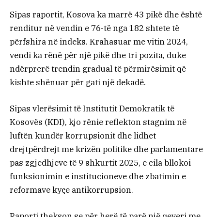
Sipas raportit, Kosova ka marrë 43 pikë dhe është
renditur në vendin e 76-të nga 182 shtete të
përfshira në indeks. Krahasuar me vitin 2024,
vendi ka rënë për një pikë dhe tri pozita, duke
ndërprerë trendin gradual të përmirësimit që
kishte shënuar për gati një dekadë.
Sipas vlerësimit të Institutit Demokratik të
Kosovës (KDI), kjo rënie reflekton stagnim në
luftën kundër korrupsionit dhe lidhet
drejtpërdrejt me krizën politike dhe parlamentare
pas zgjedhjeve të 9 shkurtit 2025, e cila bllokoi
funksionimin e institucioneve dhe zbatimin e
reformave kyçe antikorrupsion.
Raporti thekson se për herë të parë një qeveri me