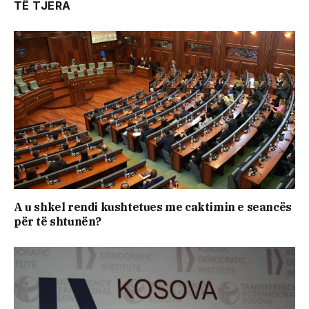
TË TJERA
A u shkel rendi kushtetues me caktimin e seancës
për të shtunën?