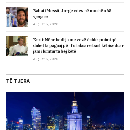
Babai i Messit, Jorge vdes në moshën 68-
vjeçare
August 8, 2026
Kurti: Nëse hedhja me vezë është çmimi që
duhet ta paguaj për t’u takuar e bashkëbiseduar
jam i lumtur ta bëj këtë
August 8, 2026
TË TJERA