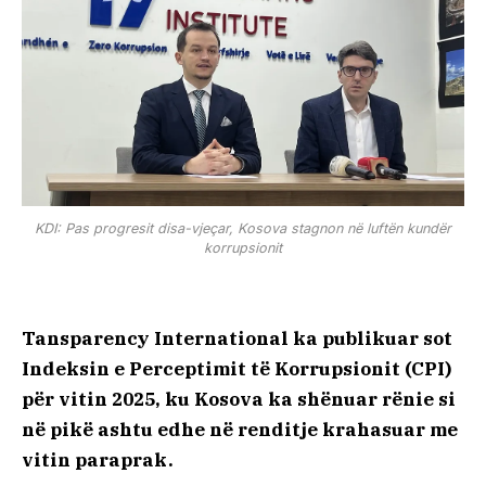
KDI: Pas progresit disa-vjeçar, Kosova stagnon në luftën kundër
korrupsionit
Tansparency International ka publikuar sot
Indeksin e Perceptimit të Korrupsionit (CPI)
për vitin 2025, ku Kosova ka shënuar rënie si
në pikë ashtu edhe në renditje krahasuar me
vitin paraprak.