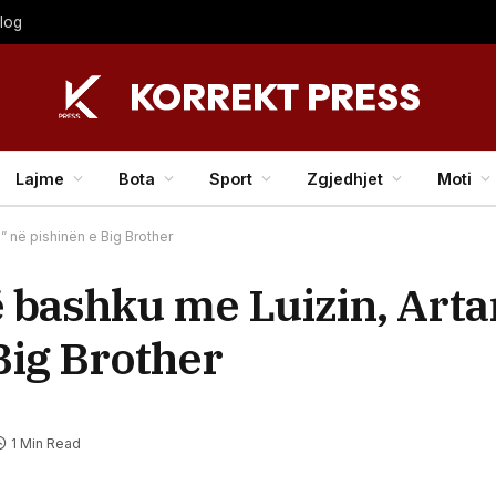
olog
Lajme
Bota
Sport
Zgjedhjet
Moti
e” në pishinën e Big Brother
 bashku me Luizin, Arta
Big Brother
1 Min Read