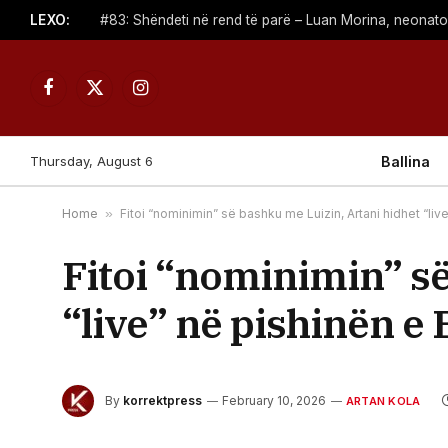
LEXO:
#83: Shëndeti në rend të parë – Luan Morina, neonat
Facebook
X
Instagram
(Twitter)
Thursday, August 6
Ballina
Home
»
Fitoi “nominimin” së bashku me Luizin, Artani hidhet “liv
Fitoi “nominimin” së
“live” në pishinën e 
By
korrektpress
February 10, 2026
ARTAN KOLA