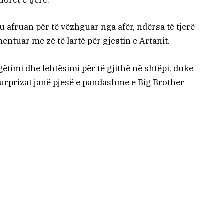
orët e tjerë.
afruan për të vëzhguar nga afër, ndërsa të tjerë
tuar me zë të lartë për gjestin e Artanit.
gëtimi dhe lehtësimi për të gjithë në shtëpi, duke
surprizat janë pjesë e pandashme e Big Brother