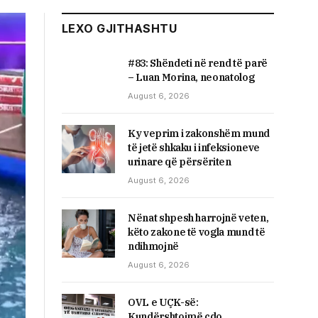
LEXO GJITHASHTU
#83: Shëndeti në rend të parë
– Luan Morina, neonatolog
August 6, 2026
Ky veprim i zakonshëm mund
të jetë shkaku i infeksioneve
urinare që përsëriten
August 6, 2026
Nënat shpesh harrojnë veten,
këto zakone të vogla mund të
ndihmojnë
August 6, 2026
OVL e UÇK-së:
Kundërshtojmë çdo