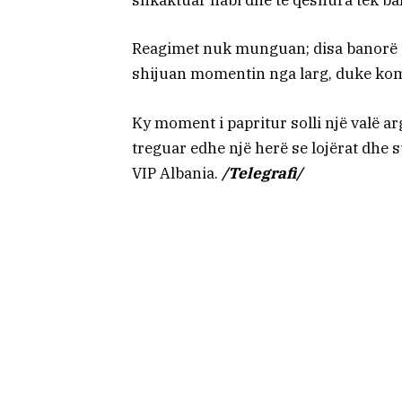
shkaktuar habi dhe të qeshura tek ban
Reagimet nuk munguan; disa banorë u 
shijuan momentin nga larg, duke komen
Ky moment i papritur solli një valë ar
treguar edhe një herë se lojërat dhe 
VIP Albania.
/Telegrafi/