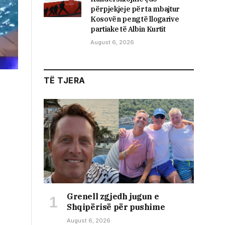
përpjekjeje për ta mbajtur
Kosovën peng të llogarive
partiake të Albin Kurtit
August 6, 2026
TË TJERA
Grenell zgjedh jugun e
Shqipërisë për pushime
August 6, 2026