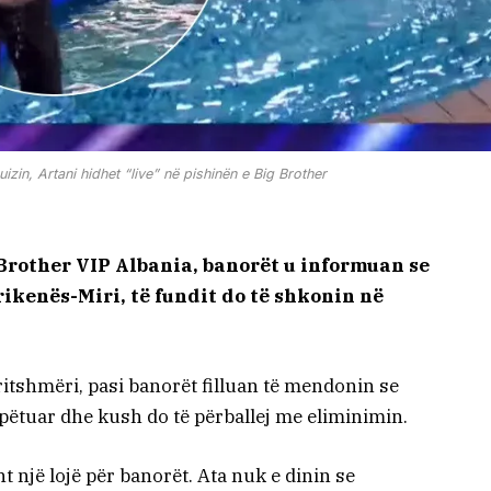
zin, Artani hidhet “live” në pishinën e Big Brother
 Brother VIP Albania, banorët u informuan se
ikenës-Miri, të fundit do të shkonin në
itshmëri, pasi banorët filluan të mendonin se
hpëtuar dhe kush do të përballej me eliminimin.
ht një lojë për banorët. Ata nuk e dinin se