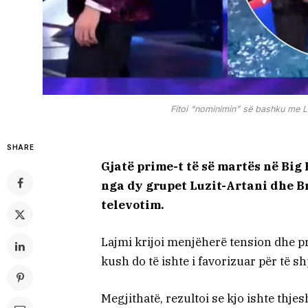
Fitoi “nominimin” së bashku me Lui
SHARE
Gjatë prime-t të së martës në Big
nga dy grupet Luzit-Artani dhe Br
televotim.
Lajmi krijoi menjëherë tension dhe pr
kush do të ishte i favorizuar për të s
Megjithatë, rezultoi se kjo ishte thjes