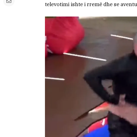
televotimi ishte i rremë dhe se aventu