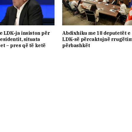
e LDK-ja insiston për
Abdixhiku me 18 deputetët e
esidentit, situata
LDK-së përcaktojnë rrugëtim
t – pres që të ketë
përbashkët