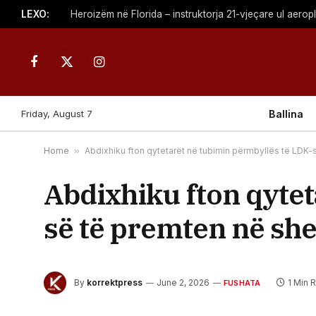
LEXO:
Heroizëm në Florida – instruktorja 21-vjeçare ul aerop
Facebook
X
Instagram
(Twitter)
Friday, August 7
Ballina
Home
»
Abdixhiku fton qytetarët në tubimin përmbyllës të LDK
Abdixhiku fton qytet
së të premten në sh
By
korrektpress
June 2, 2026
1 Min 
FUSHATA