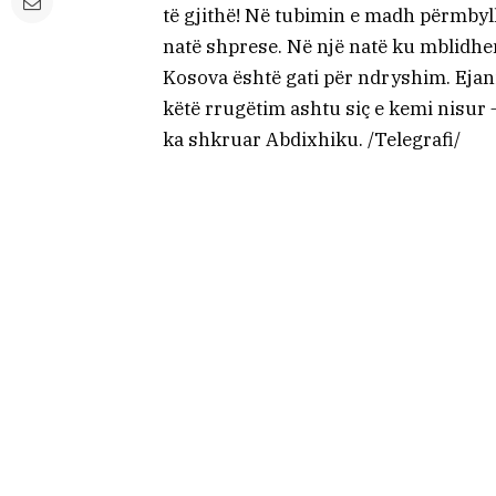
të gjithë! Në tubimin e madh përmbyll
natë shprese. Në një natë ku mblidhe
Kosova është gati për ndryshim. Ejani
këtë rrugëtim ashtu siç e kemi nisur
ka shkruar Abdixhiku. /Telegrafi/