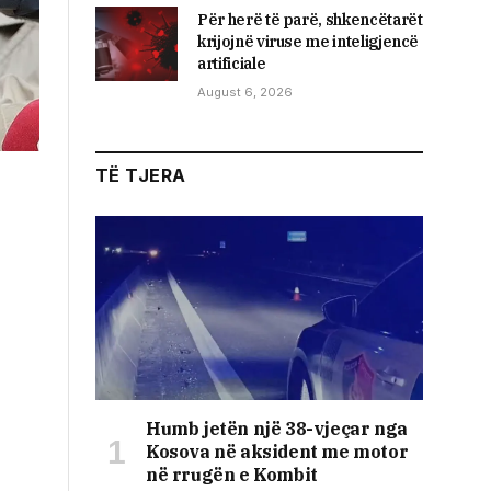
Për herë të parë, shkencëtarët
krijojnë viruse me inteligjencë
artificiale
August 6, 2026
TË TJERA
Humb jetën një 38-vjeçar nga
Kosova në aksident me motor
në rrugën e Kombit