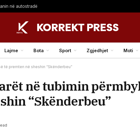
lanin në autostradë
Lajme
Bota
Sport
Zgjedhjet
Moti
-së të premten në sheshin “Skënderbeu”
arët në tubimin përmbyl
eshin “Skënderbeu”
Read