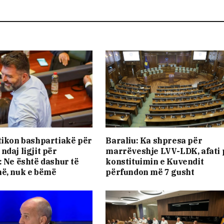
tikon bashpartiakë për
Baraliu: Ka shpresa për
ndaj ligjit për
marrëveshje LVV-LDK, afati 
: Ne është dashur të
konstituimin e Kuvendit
ë, nuk e bëmë
përfundon më 7 gusht