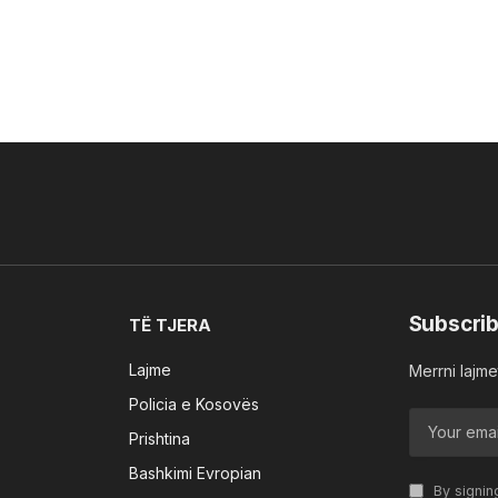
Subscrib
TË TJERA
Lajme
Merrni lajmet
Policia e Kosovës
Prishtina
Bashkimi Evropian
By signin