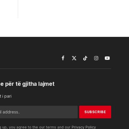
Facebook
X
TikTok
Instagram
YouTube
(Twitter)
e për të gjitha lajmet
 i pari
g up, you agree to the our terms and our
Privacy Policy