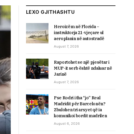
LEXO GJITHASHTU
Heroizëm në Florida –
instruktorja 21-vjeçare ul
aeroplanin në autostradë
August 7, 2026
Raportohet se një pjesëtar i
MUP-it serb është ndaluar në
Jarinë
August 7, 2026
Pse Rodri i tha “jo” Real
Madridit për Barcelonën?
Zbulohen tri arsyet që ia
komunikoi bordit madrilen
August 6, 2026