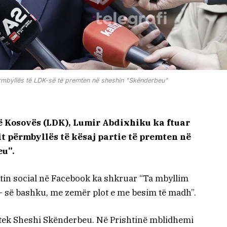
ërmbyllës të LDK-së të premten në sheshin "Skënderbeu"
ë Kosovës (LDK), Lumir Abdixhiku ka ftuar
it përmbyllës të kësaj partie të premten në
eu”.
tin social në Facebook ka shkruar “Ta mbyllim
 – së bashku, me zemër plot e me besim të madh”.
ë tek Sheshi Skënderbeu. Në Prishtinë mblidhemi