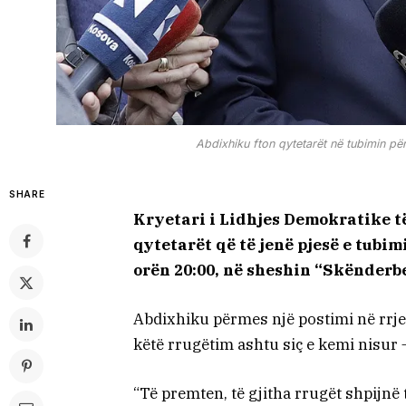
Abdixhiku fton qytetarët në tubimin p
SHARE
Kryetari i Lidhjes Demokratike t
qytetarët që të jenë pjesë e tubim
orën 20:00, në sheshin “Skënderb
Abdixhiku përmes një postimi në rrje
këtë rrugëtim ashtu siç e kemi nisur
“Të premten, të gjitha rrugët shpijn