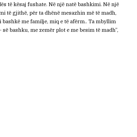
ës të kësaj fushate. Në një natë bashkimi. Në një
mi të gjithë, për ta dhënë mesazhin më të madh,
 bashkë me familje, miq e të afërm.. Ta mbyllim
 – së bashku, me zemër plot e me besim të madh”,