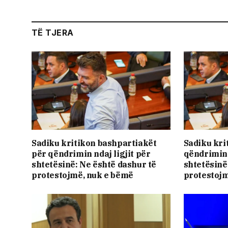
TË TJERA
Sadiku kritikon bashpartiakët
Sadiku kri
për qëndrimin ndaj ligjit për
qëndrimin 
shtetësinë: Ne është dashur të
shtetësinë
protestojmë, nuk e bëmë
protestojm