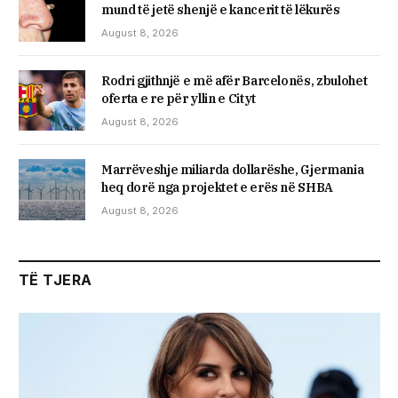
mund të jetë shenjë e kancerit të lëkurës
August 8, 2026
Rodri gjithnjë e më afër Barcelonës, zbulohet
oferta e re për yllin e Cityt
August 8, 2026
Marrëveshje miliarda dollarëshe, Gjermania
heq dorë nga projektet e erës në SHBA
August 8, 2026
TË TJERA