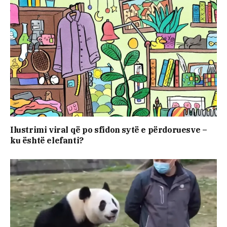
Ilustrimi viral që po sfidon sytë e përdoruesve –
ku është elefanti?