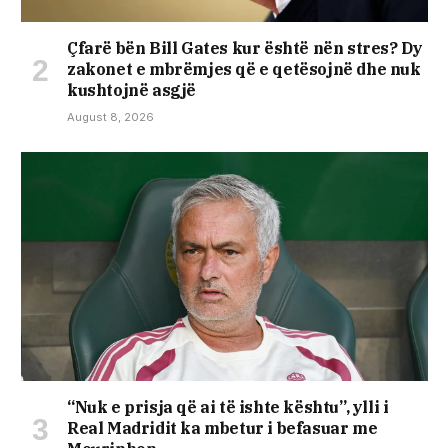
Çfarë bën Bill Gates kur është nën stres? Dy
zakonet e mbrëmjes që e qetësojnë dhe nuk
kushtojnë asgjë
August 8, 2026
“Nuk e prisja që ai të ishte kështu”, ylli i
Real Madridit ka mbetur i befasuar me