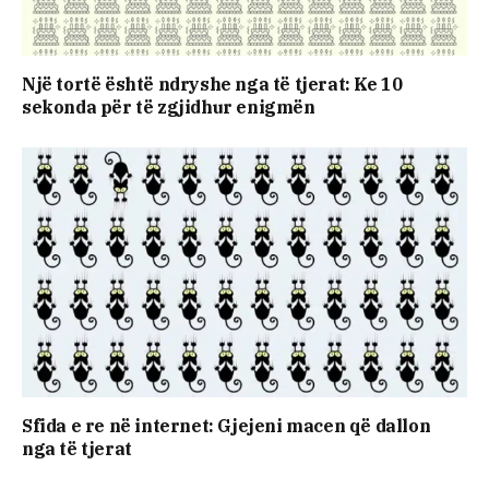
Një tortë është ndryshe nga të tjerat: Ke 10
sekonda për të zgjidhur enigmën
Sfida e re në internet: Gjejeni macen që dallon
nga të tjerat