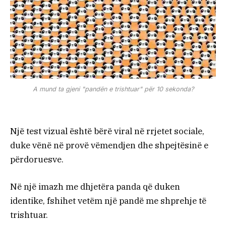
A mund ta gjeni "pandën e trishtuar" për 10 sekonda?
Një test vizual është bërë viral në rrjetet sociale,
duke vënë në provë vëmendjen dhe shpejtësinë e
përdoruesve.
Në një imazh me dhjetëra panda që duken
identike, fshihet vetëm një pandë me shprehje të
trishtuar.