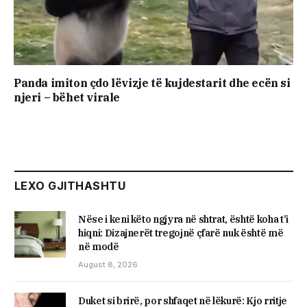
Panda imiton çdo lëvizje të kujdestarit dhe ecën si
njeri – bëhet virale
LEXO GJITHASHTU
Nëse i keni këto ngjyra në shtrat, është koha t’i
hiqni: Dizajnerët tregojnë çfarë nuk është më
në modë
August 8, 2026
Duket si brirë, por shfaqet në lëkurë: Kjo rritje