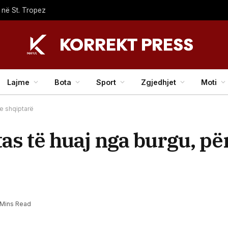
 në St. Tropez
Lajme
Bota
Sport
Zgjedhjet
Moti
he shqiptarë
as të huaj nga burgu, pë
 Mins Read