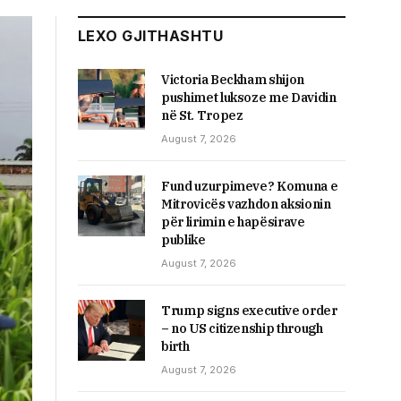
LEXO GJITHASHTU
Victoria Beckham shijon
pushimet luksoze me Davidin
në St. Tropez
August 7, 2026
Fund uzurpimeve? Komuna e
Mitrovicës vazhdon aksionin
për lirimin e hapësirave
publike
August 7, 2026
Trump signs executive order
– no US citizenship through
birth
August 7, 2026