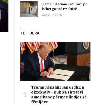
Rama: “Stacioni Kulturor” po
bëhet gati në Prishtinë
August 7, 2026
TË TJERA
Trump nënshkruan urdhrin
ekzekutiv – nuk ka shtetësi
amerikane përmes lindjes së
fëmijëve