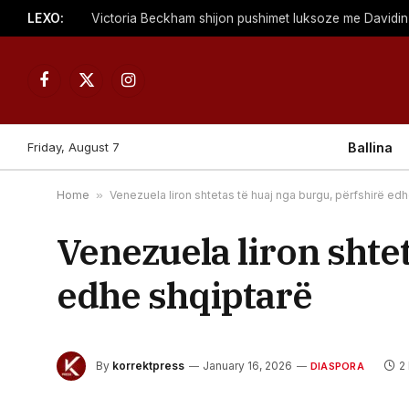
LEXO:
Victoria Beckham shijon pushimet luksoze me Davidin
Facebook
X
Instagram
(Twitter)
Friday, August 7
Ballina
Home
»
Venezuela liron shtetas të huaj nga burgu, përfshirë ed
Venezuela liron shtet
edhe shqiptarë
By
korrektpress
January 16, 2026
2
DIASPORA