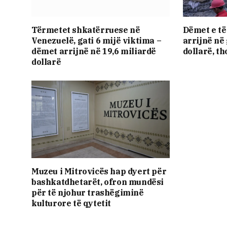
Tërmetet shkatërruese në
Dëmet e të
Venezuelë, gati 6 mijë viktima –
arrijnë në 
dëmet arrijnë në 19,6 miliardë
dollarë, t
dollarë
Muzeu i Mitrovicës hap dyert për
bashkatdhetarët, ofron mundësi
për të njohur trashëgiminë
kulturore të qytetit