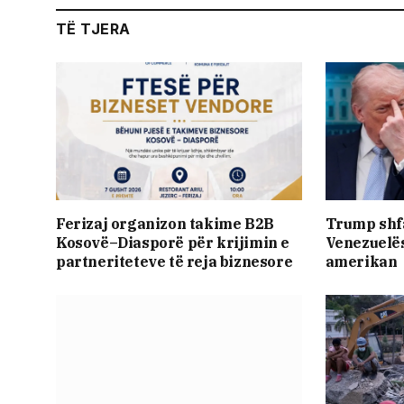
TË TJERA
Ferizaj organizon takime B2B
Trump shf
Kosovë–Diasporë për krijimin e
Venezuelës 
partneriteteve të reja biznesore
amerikan