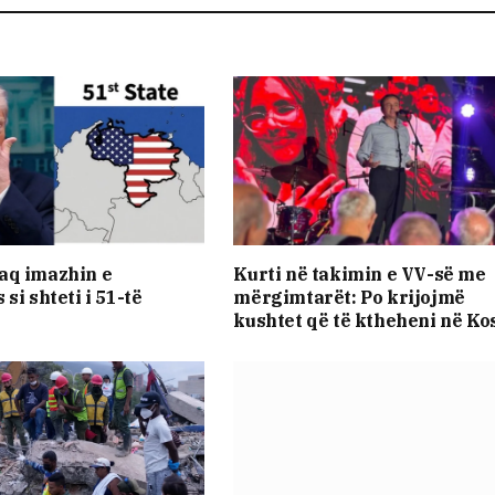
aq imazhin e
Kurti në takimin e VV-së me
si shteti i 51-të
mërgimtarët: Po krijojmë
kushtet që të ktheheni në Ko