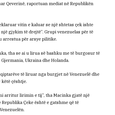
uar Qeverinë, raportuan mediat në Republikën
klaruar vitin e kaluar se një shtetas çek ishte
një gjykim të drejtë”. Grupi venezuelas për të
 u arrestua për arsye pilitike.
nka, tha se ai u lirua së bashku me të burgosur të
a, Gjermania, Ukraina dhe Holanda.
qiptarëve të liruar nga burgjet në Venezuelë dhe
këtë çështje.
 arritur lirimin e tij”, tha Macinka gjatë një
 Republika Çeke është e gatshme që të
 Venezuelën.