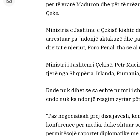
për të vrarë Maduron dhe për të rrëz
Çeke.
Ministria e Jashtme e Çekisë kishte de
arrestuar pa “ndonjë aktakuzë dhe pa 
drejtat e njeriut, Foro Penal, tha se ai
Ministri i Jashtëm i Çekisë, Petr Maci
tjerë nga Shqipëria, Irlanda, Rumani
Ende nuk dihet se sa është numri i sh
ende nuk ka ndonjë reagim zyrtar për 
“Pas negociatash prej disa javësh, kemi
konference për media, duke shtuar se
përmirësojë raportet diplomatike me