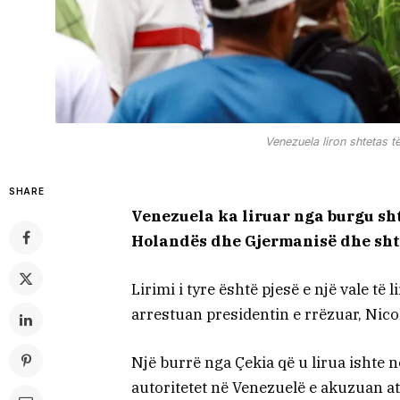
Venezuela liron shtetas t
SHARE
Venezuela ka liruar nga burgu sht
Holandës dhe Gjermanisë dhe shte
Lirimi i tyre është pjesë e një vale t
arrestuan presidentin e rrëzuar, Nic
Një burrë nga Çekia që u lirua ishte 
autoritetet në Venezuelë e akuzuan at