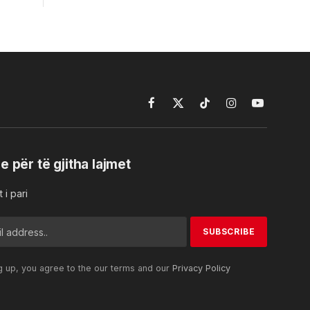
Facebook
X
TikTok
Instagram
YouTube
(Twitter)
e për të gjitha lajmet
 i pari
g up, you agree to the our terms and our
Privacy Policy