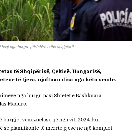
ë huaj nga burgu, përfshirë edhe shqiptarë
etas të Shqipërisë, Çekisë, Hungarisë,
teve të tjera, njoftuan disa nga këto vende.
ë lirimeve nga burgu pasi Shtetet e Bashkuara
olas Maduro.
në burgjet venezuelase që nga viti 2024, kur
ë se planifikonte të merrte pjesë në një komplot