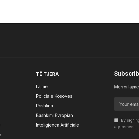
Subscrib
TË TJERA
Lajme
Merrni lajmet
Policia e Kosovës
Prishtina
Bashkimi Evropian
By signin
s
Inteligjenca Artificiale
agreement.
ë