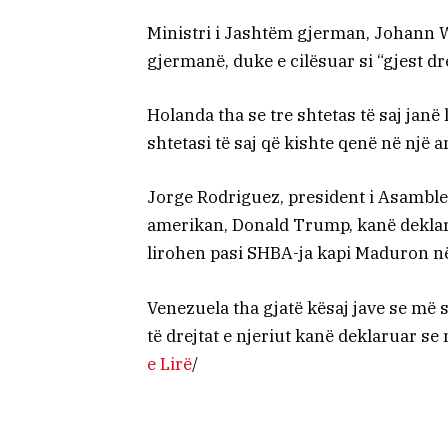
Ministri i Jashtëm gjerman, Johann Wa
gjermanë, duke e cilësuar si “gjest d
Holanda tha se tre shtetas të saj janë 
shtetasi të saj që kishte qenë në një 
Jorge Rodriguez, president i Asamble
amerikan, Donald Trump, kanë deklar
lirohen pasi SHBA-ja kapi Maduron në f
Venezuela tha gjatë kësaj jave se më 
të drejtat e njeriut kanë deklaruar se 
e Lirë
/