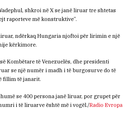
dephul, shkroi në X se janë liruar tre shtetas
rejt raporteve më konstruktive”.
liruar, ndërkaq Hungaria njoftoi për lirimin e një
anije kërkimore.
së Kombëtare të Venezuelës, dhe presidenti
uar se një numër i madh i të burgosurve do të
illim të janarit.
shumë se 400 persona janë liruar, por grupet për
numri i të liruarve është më i vogël./
Radio Evropa