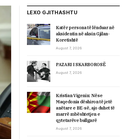
LEXO GJITHASHTU
Katër persona të lënduar në
aksidentin në aksin Gjilan-
Koretishtë
August 7, 2026
PAZARI I SKARBOROSË
August 7, 2026
Kristian Vigenin: Nëse
Maqedonia dëshiron të jetë
anëtare e BE-së, ajo duhet të
marrë mbështetjen e
qytetarëve bullgarë
August 7, 2026