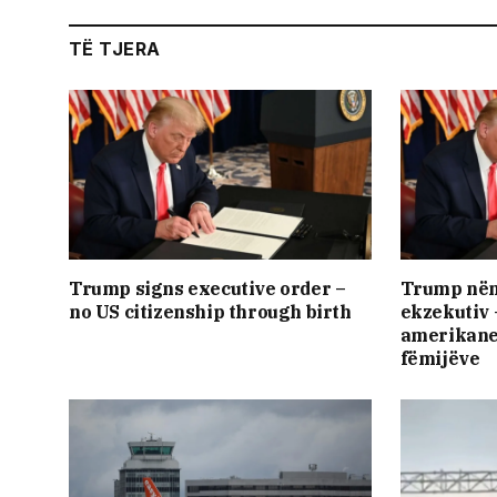
TË TJERA
Trump signs executive order –
Trump nën
no US citizenship through birth
ekzekutiv 
amerikane
fëmijëve