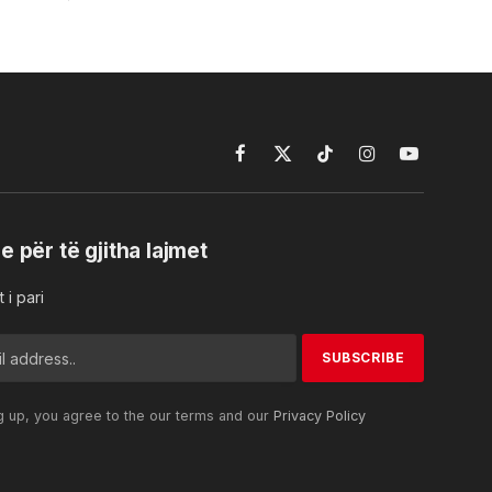
Facebook
X
TikTok
Instagram
YouTube
(Twitter)
e për të gjitha lajmet
 i pari
g up, you agree to the our terms and our
Privacy Policy