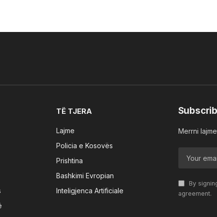
Subscrib
TË TJERA
Lajme
Merrni lajmet
Policia e Kosovës
Prishtina
Bashkimi Evropian
By signin
s
Inteligjenca Artificiale
agreement.
ë