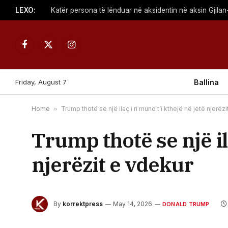
LEXO:
Katër persona të lënduar në aksidentin në aksin Gjilan
Facebook
X
Instagram
(Twitter)
Friday, August 7
Ballina
Home
»
Trump thotë se një ilaç i ri mund t’i kthejë në jetë njerëz
Trump thotë se një ila
njerëzit e vdekur
By
korrektpress
May 14, 2026
DONALD TRUMP