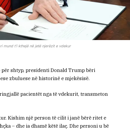
ri mund t’i kthejë në jetë njerëzit e vdekur
ë për shtyp, presidenti Donald Trump bëri
these zbuluese në historinë e mjekësisë.
ë ringjallë pacientët nga të vdekurit, transmeton
. Kishim një person të cilit i janë bërë ritet e
ithçka – dhe ia dhamë këtë ilaç. Dhe personi u bë