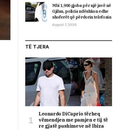
Mbi 1,900 gjoba për një javë në
Gjilan, policia ndëshkon edhe
shoferët që përdorin telefonin
August 7, 2026
TË TJERA
Leonardo DiCaprio tërheq
vëmendjen me pamjen e tij të
re gjatë pushimeve në Ibiza