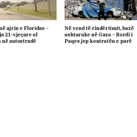
ë ajrin e Floridas –
Në vend të rindërtimit, bazë
ja 21-vjeçare ul
ushtarake në Gaza – Bordi i
 në autostradë
Paqes jep kontratën e parë