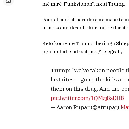
më mirë. Funksionon”, nxiti Trump.
Pamjet janë shpërndarë në masë të ma
lumë komentesh lidhur me deklaratën
Këto komente Trump i bëri nga Shtëpi
nga fushat e ndryshme. /Telegrafi/
Trump: “We’ve taken people t
last rites — gone, the kids ar
them on this drug. And the per
pic.twitter.com/1QMzj8sDH8
— Aaron Rupar (@atrupar)
May