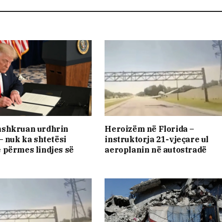
shkruan urdhrin
Heroizëm në Florida –
– nuk ka shtetësi
instruktorja 21-vjeçare ul
 përmes lindjes së
aeroplanin në autostradë