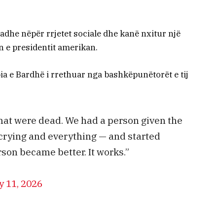
dhe nëpër rrjetet sociale dhe kanë nxitur një
 e presidentit amerikan.
a e Bardhë i rrethuar nga bashkëpunëtorët e tij
hat were dead. We had a person given the
e crying and everything — and started
son became better. It works.”
 11, 2026