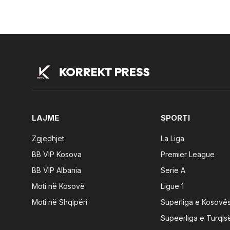
LAJME
SPORTI
Zgjedhjet
La Liga
BB VIP Kosova
Premier League
BB VIP Albania
Serie A
Moti në Kosovë
Ligue 1
Moti në Shqipëri
Superliga e Kosovë
Supeerliga e Turqis