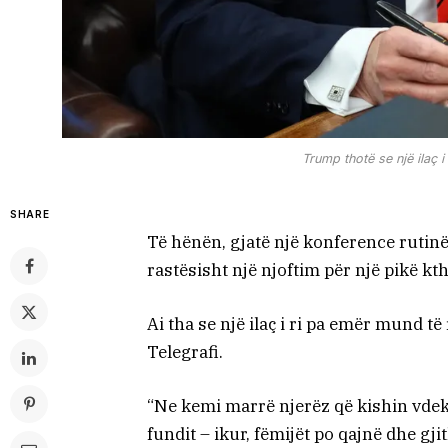
Trump thotë se një ilaç i 
SHARE
Të hënën, gjatë një konference rutin
rastësisht një njoftim për një pikë k
Ai tha se një ilaç i ri pa emër mund t
Telegrafi.
“Ne kemi marrë njerëz që kishin vdekur
fundit – ikur, fëmijët po qajnë dhe gj