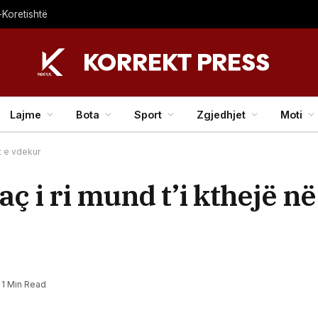
-Koretishtë
Lajme
Bota
Sport
Zgjedhjet
Moti
it e vdekur
ç i ri mund t’i kthejë në
1 Min Read