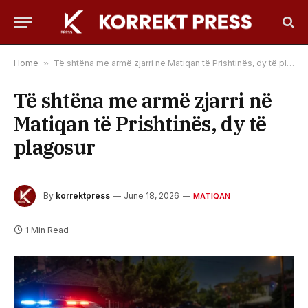
Home
»
Të shtëna me armë zjarri në Matiqan të Prishtinës, dy të plagosur
Të shtëna me armë zjarri në
Matiqan të Prishtinës, dy të
plagosur
By
korrektpress
June 18, 2026
MATIQAN
1 Min Read