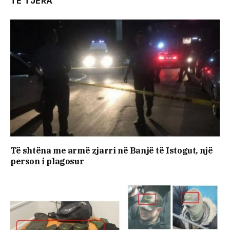
TË TJERA
Të shtëna me armë zjarri në Banjë të Istogut, një
person i plagosur