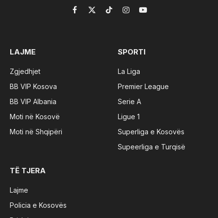
Facebook
X
TikTok
Instagram
YouTube
(Twitter)
LAJME
SPORTI
Zgjedhjet
La Liga
BB VIP Kosova
Premier League
BB VIP Albania
Serie A
Moti në Kosovë
Ligue 1
Moti në Shqipëri
Superliga e Kosovës
Supeerliga e Turqisë
TË TJERA
Lajme
Policia e Kosovës