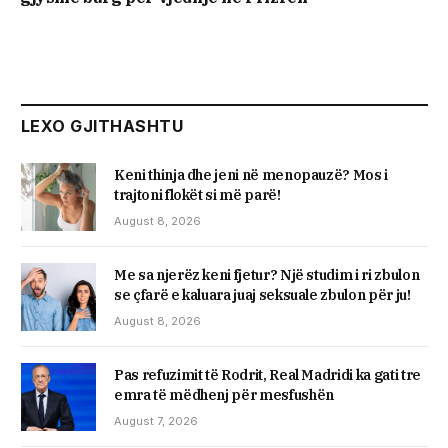
LEXO GJITHASHTU
Keni thinja dhe jeni në menopauzë? Mos i
trajtoni flokët si më parë!
August 8, 2026
Me sa njerëz keni fjetur? Një studim i ri zbulon
se çfarë e kaluara juaj seksuale zbulon për ju!
August 8, 2026
Pas refuzimit të Rodrit, Real Madridi ka gati tre
emra të mëdhenj për mesfushën
August 7, 2026