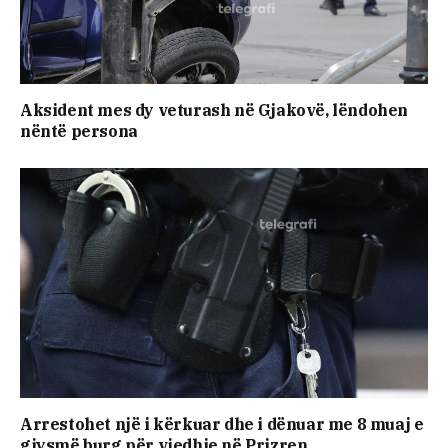
Aksident mes dy veturash në Gjakovë, lëndohen
nëntë persona
Arrestohet një i kërkuar dhe i dënuar me 8 muaj e
gjysmë burg për vjedhje në Prizren