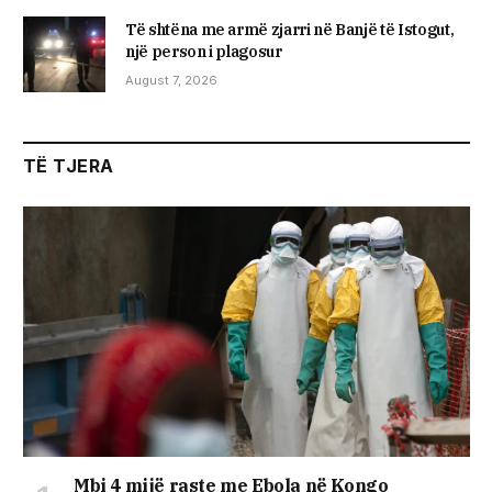
Të shtëna me armë zjarri në Banjë të Istogut,
një person i plagosur
August 7, 2026
TË TJERA
Mbi 4 mijë raste me Ebola në Kongo