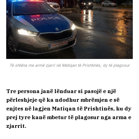
Të shtëna me armë zjarri në Matiqan të Prishtinës, dy të plagosur
Tre persona janë lënduar si pasojë e një
përleshjeje që ka ndodhur mbrëmjen e së
enjtes në lagjen Matiqan të Prishtinës, ku dy
prej tyre kanë mbetur të plagosur nga arma e
zjarrit.