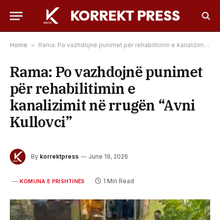
Home
»
Rama: Po vazhdojnë punimet për rehabilitimin e kanalizimit në rrugën “Avni Kullovci”
Rama: Po vazhdojnë punimet
për rehabilitimin e
kanalizimit në rrugën “Avni
Kullovci”
By
korrektpress
June 19, 2026
1 Min Read
KOMUNA E PRISHTINËS