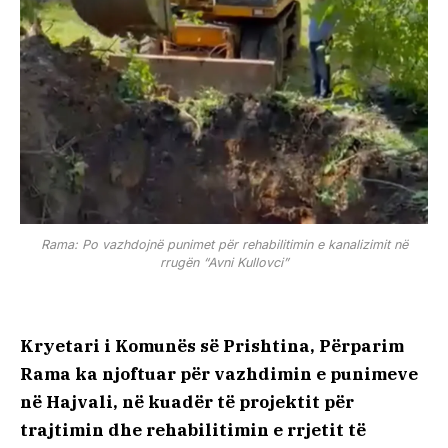
Rama: Po vazhdojnë punimet për rehabilitimin e kanalizimit në
rrugën “Avni Kullovci”
Kryetari i Komunës së Prishtina, Përparim
Rama ka njoftuar për vazhdimin e punimeve
në Hajvali, në kuadër të projektit për
trajtimin dhe rehabilitimin e rrjetit të