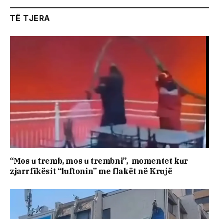
TË TJERA
“Mos u tremb, mos u trembni”, momentet kur
zjarrfikësit “luftonin” me flakët në Krujë