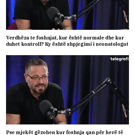
Verdhëza te foshnjat, kur është normale dhe kur
duhet kontroll? Ky është shpjegimi i neonatologut
Pse mjekët gëzohen kur foshnja qan për herë të