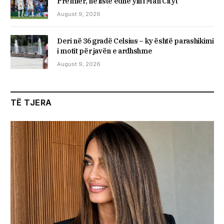
Premier, në listë edhe ylli i Man Cityt
August 9, 2026
Deri në 36 gradë Celsius – ky është parashikimi
i motit për javën e ardhshme
August 9, 2026
TË TJERA