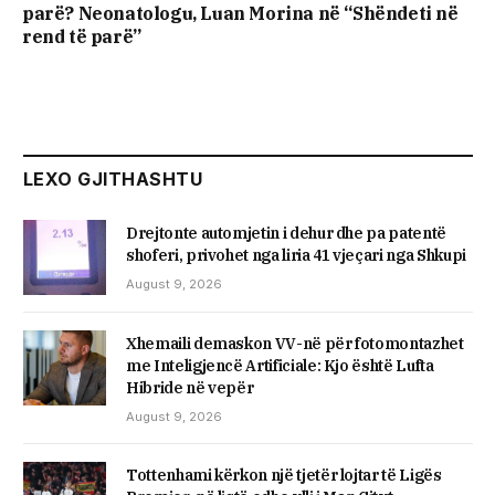
parë? Neonatologu, Luan Morina në “Shëndeti në
rend të parë”
LEXO GJITHASHTU
Drejtonte automjetin i dehur dhe pa patentë
shoferi, privohet nga liria 41 vjeçari nga Shkupi
August 9, 2026
Xhemaili demaskon VV-në për fotomontazhet
me Inteligjencë Artificiale: Kjo është Lufta
Hibride në vepër
August 9, 2026
Tottenhami kërkon një tjetër lojtar të Ligës