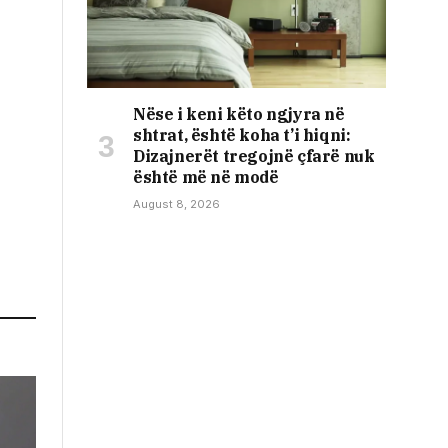
Nëse i keni këto ngjyra në
shtrat, është koha t’i hiqni:
Dizajnerët tregojnë çfarë nuk
është më në modë
August 8, 2026