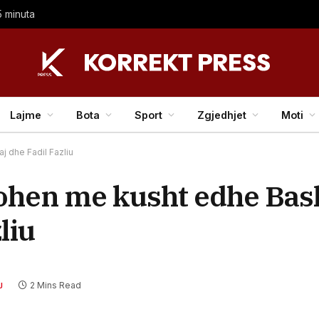
15 minuta
Lajme
Bota
Sport
Zgjedhjet
Moti
 dhe Fadil Fazliu
irohen me kusht edhe Ba
liu
2 Mins Read
J