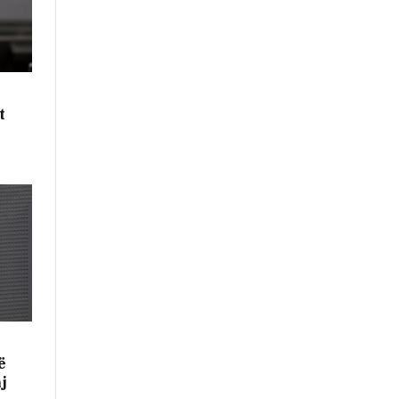
t
ë
j