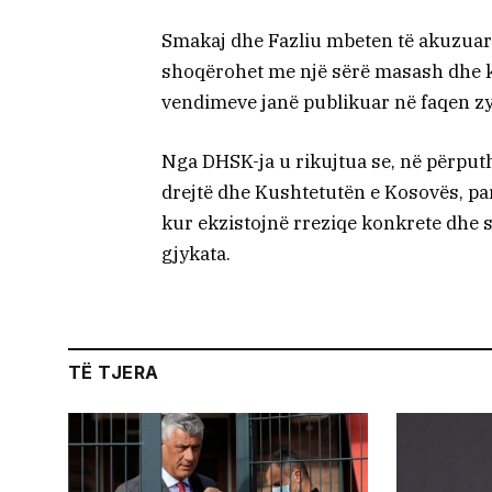
Smakaj dhe Fazliu mbeten të akuzuar 
shoqërohet me një sërë masash dhe ku
vendimeve janë publikuar në faqen zy
Nga DHSK-ja u rikujtua se, në përput
drejtë dhe Kushtetutën e Kosovës, par
kur ekzistojnë rreziqe konkrete dhe 
gjykata.
TË TJERA