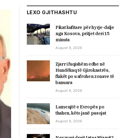
LEXO GJITHASHTU
​Pikat kufitare për hyrje-dalje
nga Kosova, pritjet deri 15
minuta
August 9, 2026
Zjarr i fuqishëm edhe në
Hundëkuq të Gjirokastrës,
flakët po u afrohen zonave të
banuara
August 9, 2026
Lumenjtë e Evropës po
thahen, këto janë pasojat
August 9, 2026
Neymari drejt Inter Miamit?