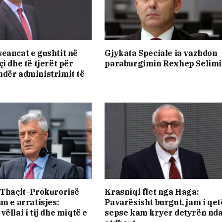
eancat e gushtit në
Gjykata Speciale ia vazhdon
i dhe të tjerët për
paraburgimin Rexhep Selimi
dër administrimit të
e Thaçit–Prokurorisë
Krasniqi flet nga Haga:
un e arratisjes:
Pavarësisht burgut, jam i qet
ëllai i tij dhe miqtë e
sepse kam kryer detyrën nda