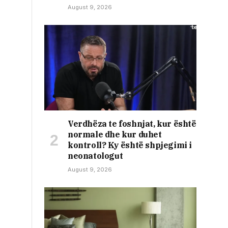
August 9, 2026
Verdhëza te foshnjat, kur është
normale dhe kur duhet
kontroll? Ky është shpjegimi i
neonatologut
August 9, 2026