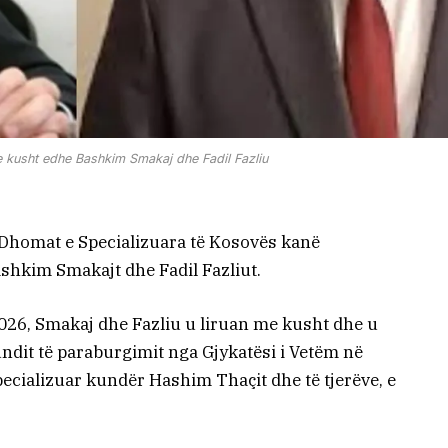
e kusht edhe Bashkim Smakaj dhe Fadil Fazliu
, Dhomat e Specializuara të Kosovës kanë
shkim Smakajt dhe Fadil Fazliut.
2026, Smakaj dhe Fazliu u liruan me kusht dhe u
undit të paraburgimit nga Gjykatësi i Vetëm në
pecializuar kundër Hashim Thaçit dhe të tjerëve, e