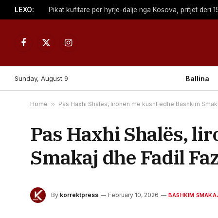
LEXO:
​Pikat kufitare për hyrje-dalje nga Kosova, pritjet deri 
Facebook
X
Instagram
(Twitter)
Sunday, August 9
Ballina
Home
»
Pas Haxhi Shalës, lirohen me kusht edhe Bashkim Smakaj
Pas Haxhi Shalës, l
Smakaj dhe Fadil Faz
By
korrektpress
February 10, 2026
BASHKIM SMAKA