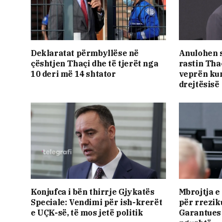
Deklaratat përmbyllëse në
Anulohen s
çështjen Thaçi dhe të tjerët nga
rastin Thaç
10 deri më 14 shtator
veprën kun
drejtësisë
Konjufca i bën thirrje Gjykatës
​Mbrojtja 
Speciale: Vendimi për ish-krerët
për rrezik
e UÇK-së, të mos jetë politik
Garantues v