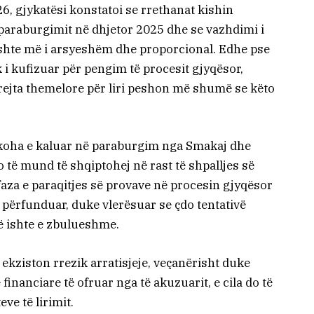
, gjykatësi konstatoi se rrethanat kishin
 paraburgimit në dhjetor 2025 dhe se vazhdimi i
ishte më i arsyeshëm dhe proporcional. Edhe pse
 i kufizuar për pengim të procesit gjyqësor,
drejta themelore për liri peshon më shumë se këto
 koha e kaluar në paraburgim nga Smakaj dhe
 të mund të shqiptohej në rast të shpalljes së
 faza e paraqitjes së provave në procesin gjyqësor
 përfunduar, duke vlerësuar se çdo tentativë
ë ishte e zbulueshme.
 ekziston rrezik arratisjeje, veçanërisht duke
nanciare të ofruar nga të akuzuarit, e cila do të
ve të lirimit.