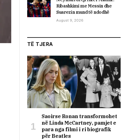
Ribashkimi me Messin dhe
Suarezin mund të ndodhë
August 9, 2026
TË TJERA
Saoirse Ronan transformohet
në Linda McCartney, pamjet e
para nga filmi i ri biografik
për Beatles