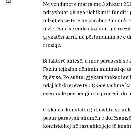
Në vendimet e marra më 3 shkurt 2026
ndryshuar që nga rishikimi i fundit i
mbajtjes së tyre në paraburgim nuk 
u vlerësua se ende ekziston një rrezik
gjykatësi arriti në përfundimin se e 
rreziqe.
Si faktorë shtesë, u mor parasysh se
Fazliu tejkalon dënimin minimal që do
fajësisë. Po ashtu, gjykata theksoi se
ndaj ish-krerëve të UÇK-së tashmë ka
eventuale për pengim të procesit do t
Gjykatësi konstatoi gjithashtu se nuk
pasur parasysh shumën e dorëzanisë fi
konfiskohej në rast shkeljeje të kushte