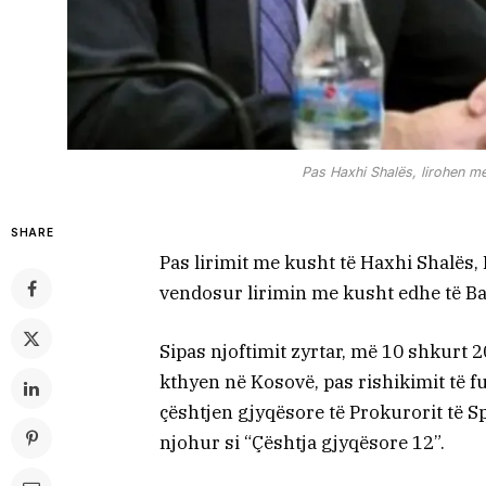
Pas Haxhi Shalës, lirohen m
SHARE
Pas lirimit me kusht të Haxhi Shalës
vendosur lirimin me kusht edhe të Ba
Sipas njoftimit zyrtar, më 10 shkurt 
kthyen në Kosovë, pas rishikimit të f
çështjen gjyqësore të Prokurorit të S
njohur si “Çështja gjyqësore 12”.