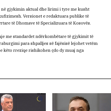
në gjykimin aktual dhe lirimi i tyre me kusht
fizimesh. Versionet e redaktuara publike të
rtare të Dhomave të Specializuara të Kosovës.
hje me standardet ndërkombëtare të gjykimit të
aburgimi para shpalljes së fajësisë lejohet vetëm
se këto rreziqe rishikohen çdo dy muaj nga