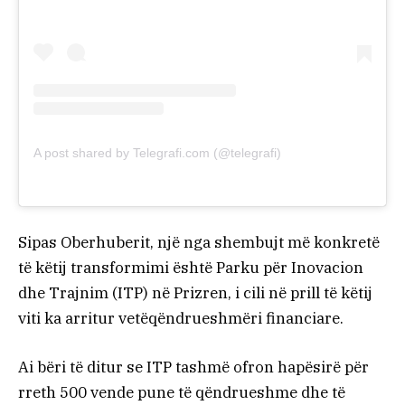
A post shared by Telegrafi.com (@telegrafi)
Sipas Oberhuberit, një nga shembujt më konkretë
të këtij transformimi është Parku për Inovacion
dhe Trajnim (ITP) në Prizren, i cili në prill të këtij
viti ka arritur vetëqëndrueshmëri financiare.
Ai bëri të ditur se ITP tashmë ofron hapësirë për
rreth 500 vende pune të qëndrueshme dhe të