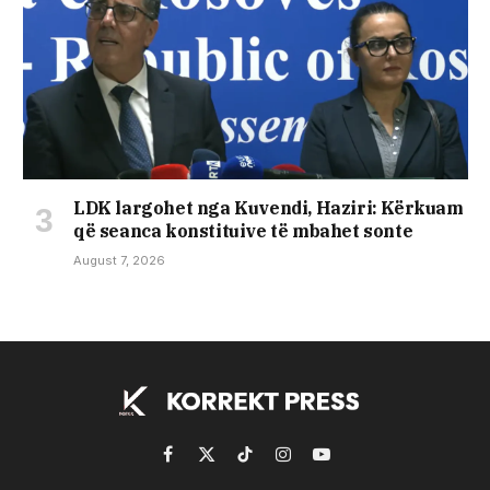
LDK largohet nga Kuvendi, Haziri: Kërkuam
që seanca konstituive të mbahet sonte
August 7, 2026
Facebook
X
TikTok
Instagram
YouTube
(Twitter)