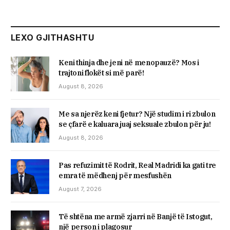
LEXO GJITHASHTU
Keni thinja dhe jeni në menopauzë? Mos i
trajtoni flokët si më parë!
August 8, 2026
Me sa njerëz keni fjetur? Një studim i ri zbulon
se çfarë e kaluara juaj seksuale zbulon për ju!
August 8, 2026
Pas refuzimit të Rodrit, Real Madridi ka gati tre
emra të mëdhenj për mesfushën
August 7, 2026
Të shtëna me armë zjarri në Banjë të Istogut,
një person i plagosur