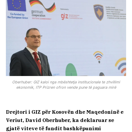
Oberhuber: GIZ kaloi nga mbështetja institucionale te zhvillimi
ekonomik, ITP Prizren ofron vende pune të paguara mirë
Drejtori i GIZ për Kosovën dhe Maqedoninë e
Veriut, David Oberhuber, ka deklaruar se
gjatë viteve të fundit bashkëpunimi