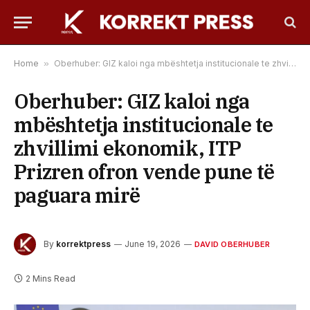
Home
»
Oberhuber: GIZ kaloi nga mbështetja institucionale te zhvillimi ekonomik, ITP Prizren ofron vende pune të paguara mirë
Oberhuber: GIZ kaloi nga
mbështetja institucionale te
zhvillimi ekonomik, ITP
Prizren ofron vende pune të
paguara mirë
By
korrektpress
June 19, 2026
DAVID OBERHUBER
2 Mins Read