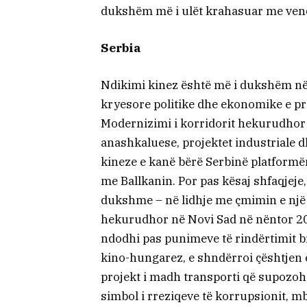
dukshëm më i ulët krahasuar me vendet
Serbia
Ndikimi kinez është më i dukshëm në S
kryesore politike dhe ekonomike e pr
Modernizimi i korridorit hekurudhor 
anashkaluese, projektet industriale d
kineze e kanë bërë Serbinë platformë
me Ballkanin. Por pas kësaj shfaqjeje, 
dukshme – në lidhje me çmimin e një m
hekurudhor në Novi Sad në nëntor 202
ndodhi pas punimeve të rindërtimit b
kino-hungarez, e shndërroi çështjen e 
projekt i madh transporti që supozoh
simbol i rreziqeve të korrupsionit, 