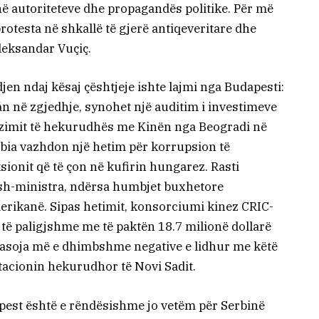
anë autoriteteve dhe propagandës politike. Për më
protesta në shkallë të gjerë antiqeveritare dhe
leksandar Vuçiç.
jen ndaj kësaj çështjeje ishte lajmi nga Budapesti:
n në zgjedhje, synohet një auditim i investimeve
izimit të hekurudhës me Kinën nga Beogradi në
rbia vazhdon një hetim për korrupsion të
onit që të çon në kufirin hungarez. Rasti
 ish-ministra, ndërsa humbjet buxhetore
erikanë. Sipas hetimit, konsorciumi kinez CRIC-
të paligjshme me të paktën 18.7 milionë dollarë
pasoja më e dhimbshme negative e lidhur me këtë
tacionin hekurudhor të Novi Sadit.
est është e rëndësishme jo vetëm për Serbinë