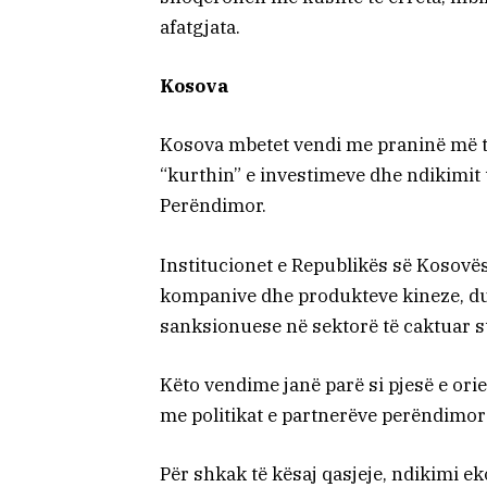
afatgjata.
Kosova
Kosova mbetet vendi me praninë më t
“kurthin” e investimeve dhe ndikimit t
Perëndimor.
Institucionet e Republikës së Kosovë
kompanive dhe produkteve kineze, d
sanksionuese në sektorë të caktuar st
Këto vendime janë parë si pjesë e ori
me politikat e partnerëve perëndimor
Për shkak të kësaj qasjeje, ndikimi 