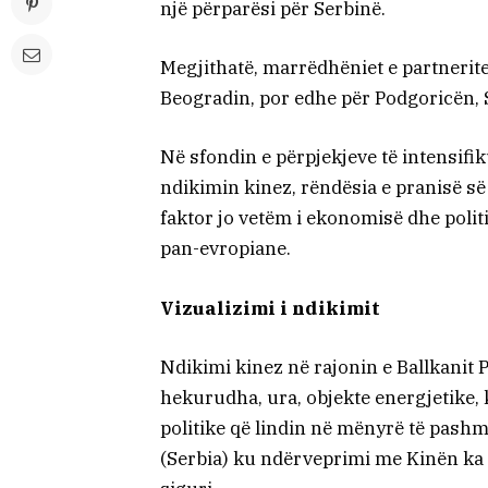
një përparësi për Serbinë.
Megjithatë, marrëdhëniet e partnerit
Beogradin, por edhe për Podgoricën,
Në sfondin e përpjekjeve të intensif
ndikimin kinez, rëndësia e pranisë së
faktor jo vetëm i ekonomisë dhe polit
pan-evropiane.
Vizualizimi i ndikimit
Ndikimi kinez në rajonin e Ballkanit P
hekurudha, ura, objekte energjetike,
politike që lindin në mënyrë të pashm
(Serbia) ku ndërveprimi me Kinën ka