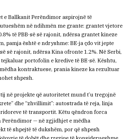
t e Ballkanit Perëndimor aspirojnë të
skutueshëm në ndihmën me grante: grantet vjetore
0.8% të PBB-së së rajonit, ndërsa grantet kineze
m, pamja është e ndryshme: BE-ja çdo vit jepte
së së rajonit, ndërsa Kina ofronte 1.2%. Në Serbi,
 tejkaluar portofolin e kredive të BE-së. Kështu,
ë mëdha kontraktuese, prania kineze ka rezultuar
nohet shpesh.
 tij në projekte që autoritetet mund t’u tregojnë
ete” dhe “zhvillimit”: autostrada të reja, linja
idoreve të transportit. Këtu qëndron forca
in Perëndimor — në zgjidhjet e mëdha
ekt të shpejtë të dukshëm, por që shpesh
këqyrje të dobët dhe rreziqe të konsiderueshme