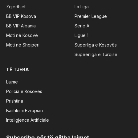
Zgjedhjet
La Liga
BB VIP Kosova
Premier League
BB VIP Albania
Serie A
Moti në Kosovë
Ligue 1
Moti në Shqipëri
Superliga e Kosovës
Supeerliga e Turqisë
TË TJERA
Lajme
Policia e Kosovës
Prishtina
Bashkimi Evropian
Inteligjenca Artificiale
Subscribe për të gjitha lajmet