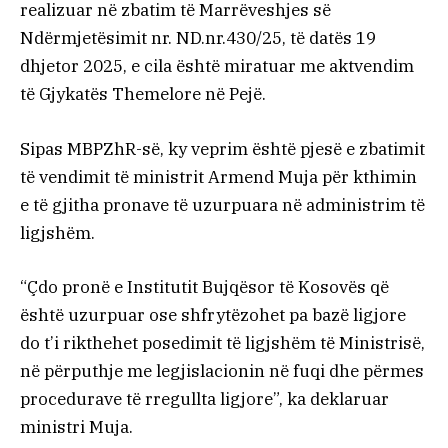
realizuar në zbatim të Marrëveshjes së
Ndërmjetësimit nr. ND.nr.430/25, të datës 19
dhjetor 2025, e cila është miratuar me aktvendim
të Gjykatës Themelore në Pejë.
Sipas MBPZhR-së, ky veprim është pjesë e zbatimit
të vendimit të ministrit Armend Muja për kthimin
e të gjitha pronave të uzurpuara në administrim të
ligjshëm.
“Çdo pronë e Institutit Bujqësor të Kosovës që
është uzurpuar ose shfrytëzohet pa bazë ligjore
do t’i rikthehet posedimit të ligjshëm të Ministrisë,
në përputhje me legjislacionin në fuqi dhe përmes
procedurave të rregullta ligjore”, ka deklaruar
ministri Muja.