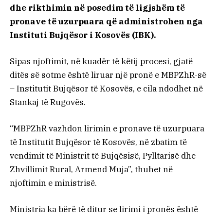
dhe rikthimin në posedim të ligjshëm të
pronave të uzurpuara që administrohen nga
Instituti Bujqësor i Kosovës (IBK).
Sipas njoftimit, në kuadër të këtij procesi, gjatë
ditës së sotme është liruar një pronë e MBPZhR-së
– Institutit Bujqësor të Kosovës, e cila ndodhet në
Stankaj të Rugovës.
“MBPZhR vazhdon lirimin e pronave të uzurpuara
të Institutit Bujqësor të Kosovës, në zbatim të
vendimit të Ministrit të Bujqësisë, Pylltarisë dhe
Zhvillimit Rural, Armend Muja”, thuhet në
njoftimin e ministrisë.
Ministria ka bërë të ditur se lirimi i pronës është