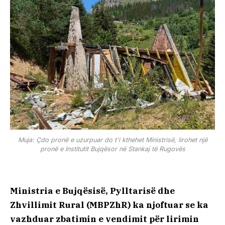
Muja: Çdo pronë e uzurpuar do t'i kthehet Ministrisë, lirohet një
pronë e Institutit Bujqësor në Stankaj të Rugovës
Ministria e Bujqësisë, Pylltarisë dhe
Zhvillimit Rural (MBPZhR) ka njoftuar se ka
vazhduar zbatimin e vendimit për lirimin