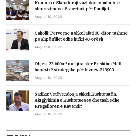
Komuna e Skenderajt vazhdon mbulimin e
shpenzimeve të varrimit për familjet
August 10, 2026
Cakolli: Përveçse u shkel afati 30-ditor, tashmë
po shpërfillet edhe kufiri 48-orësh
August 10, 2026
Objekt 22,600m² me qira afër Prishtina Mall –
hapësirë strategjike për biznes #13900
August 10, 2026
Sadiku: Vetëvendosja shkeli Kushtetutën,
Aktgjykimin e Kushtetueses dhe tash edhe
Rregulloren e Kuvendit
August 10, 2026