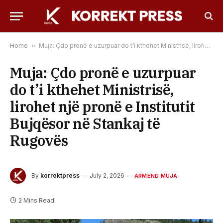
Home
»
Muja: Çdo pronë e uzurpuar do t’i kthehet Ministrisë, lirohet një pronë e Institutit Bujqësor në Stankaj të Rugovës
Muja: Çdo pronë e uzurpuar
do t’i kthehet Ministrisë,
lirohet një pronë e Institutit
Bujqësor në Stankaj të
Rugovës
By
korrektpress
July 2, 2026
ARMEND MUJA
2 Mins Read