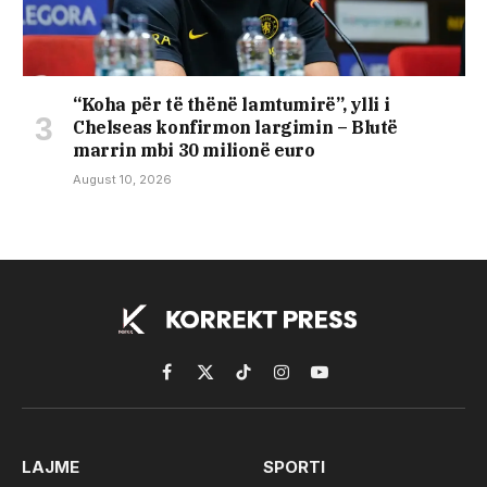
“Koha për të thënë lamtumirë”, ylli i
Chelseas konfirmon largimin – Blutë
marrin mbi 30 milionë euro
August 10, 2026
Facebook
X
TikTok
Instagram
YouTube
(Twitter)
LAJME
SPORTI