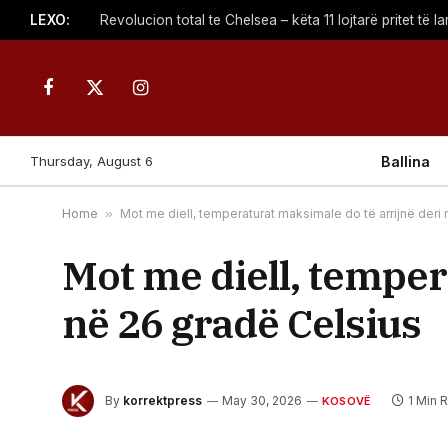
LEXO:
Revolucion total te Chelsea – këta 11 lojtarë pritet të 
Facebook
X
Instagram
(Twitter)
Thursday, August 6
Ballina
Home
»
Mot me diell, temperaturat maksimale do të arrijnë deri
Mot me diell, temper
në 26 gradë Celsius
By
korrektpress
May 30, 2026
1 Min 
KOSOVË