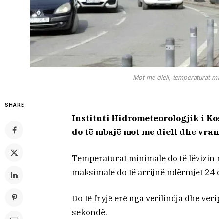
Mot me diell, temperaturat ma
SHARE
Instituti Hidrometeorologjik i Ko
do të mbajë mot me diell dhe vran
Temperaturat minimale do të lëvizin n
maksimale do të arrijnë ndërmjet 24 
Do të fryjë erë nga verilindja dhe ver
sekondë.