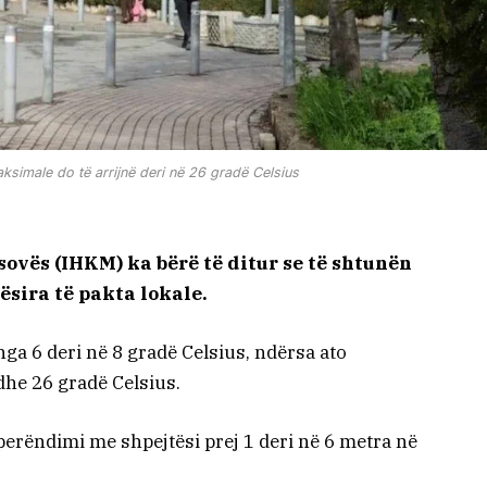
ksimale do të arrijnë deri në 26 gradë Celsius
sovës (IHKM) ka bërë të ditur se të shtunën
ësira të pakta lokale.
ga 6 deri në 8 gradë Celsius, ndërsa ato
dhe 26 gradë Celsius.
iperëndimi me shpejtësi prej 1 deri në 6 metra në