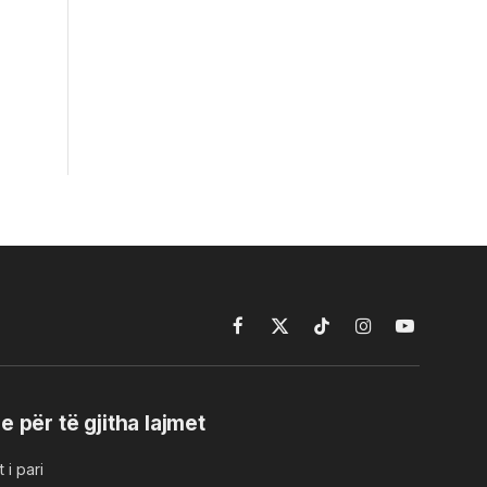
Facebook
X
TikTok
Instagram
YouTube
(Twitter)
e për të gjitha lajmet
 i pari