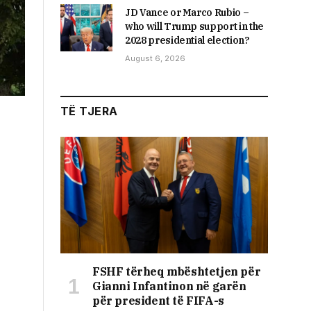
JD Vance or Marco Rubio –
who will Trump support in the
2028 presidential election?
August 6, 2026
TË TJERA
FSHF tërheq mbështetjen për
Gianni Infantinon në garën
për president të FIFA-s