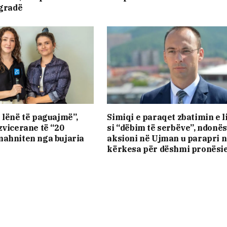
 gradë
 lënë të paguajmë”,
Simiqi e paraqet zbatimin e li
zvicerane të “20
si “dëbim të serbëve”, ndonë
mahniten nga bujaria
aksioni në Ujman u parapri 
kërkesa për dëshmi pronësi