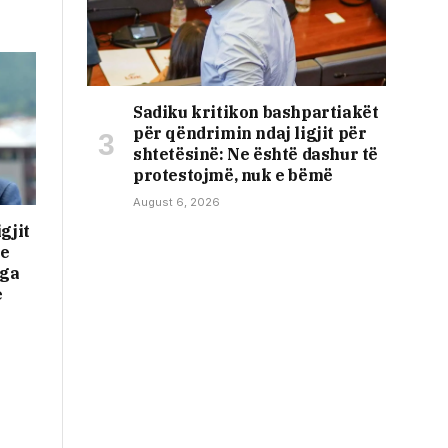
Sadiku kritikon bashpartiakët
për qëndrimin ndaj ligjit për
shtetësinë: Ne është dashur të
protestojmë, nuk e bëmë
August 6, 2026
gjit
se
nga
e