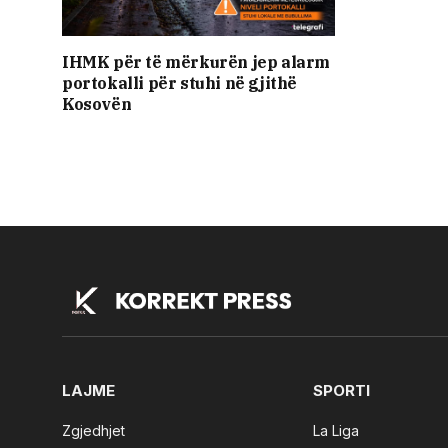
​IHMK për të mërkurën jep alarm
portokalli për stuhi në gjithë
Kosovën
LAJME
SPORTI
Zgjedhjet
La Liga