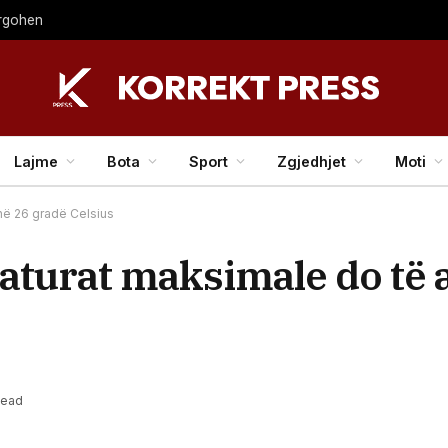
largohen
Lajme
Bota
Sport
Zgjedhjet
Moti
 në 26 gradë Celsius
aturat maksimale do të a
Read