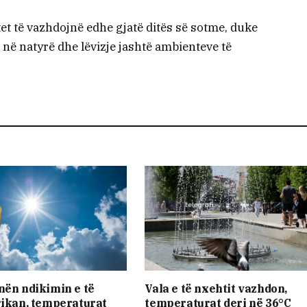
et të vazhdojnë edhe gjatë ditës së sotme, duke
 në natyrë dhe lëvizje jashtë ambienteve të
nën ndikimin e të
Vala e të nxehtit vazhdon,
rikan, temperaturat
temperaturat deri në 36°C