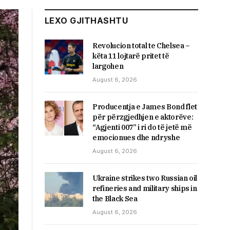
LEXO GJITHASHTU
Revolucion total te Chelsea –
këta 11 lojtarë pritet të
largohen
August 6, 2026
Producentja e James Bond flet
për përzgjedhjen e aktorëve:
“Agjenti 007” i ri do të jetë më
emocionues dhe ndryshe
August 6, 2026
Ukraine strikes two Russian oil
refineries and military ships in
the Black Sea
August 6, 2026