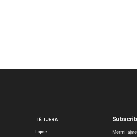
Subscrib
TË TJERA
Lajme
Merrni lajmet