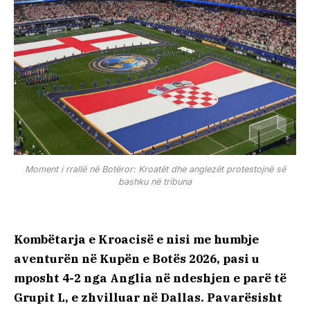
Moment i rrallë në Botëror: Kroatët dhe anglezët protestojnë së
bashku në tribuna
Kombëtarja e Kroacisë e nisi me humbje
aventurën në Kupën e Botës 2026, pasi u
mposht 4-2 nga Anglia në ndeshjen e parë të
Grupit L, e zhvilluar në Dallas. Pavarësisht