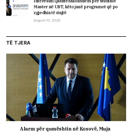
Interesim i jashtëzakonshëm për studime
Master në UBT, këto janë programet që po
zgjedhin të rinjtë
August 10, 2026
TË TJERA
Alarm për qumështin në Kosovë, Muja