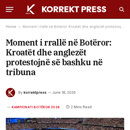
Home
»
Moment i rrallë në Botëror: Kroatët dhe anglezët protestojnë së bashku në tribuna
Moment i rrallë në Botëror:
Kroatët dhe anglezët
protestojnë së bashku në
tribuna
By
korrektpress
June 18, 2026
2 Mins Read
KAMPIONATI BOTËROR 2026