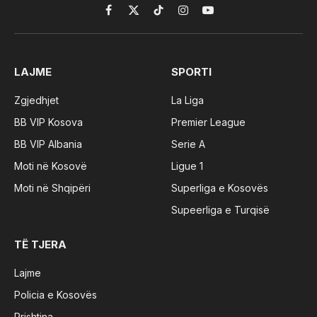
Facebook
X
TikTok
Instagram
YouTube
(Twitter)
LAJME
SPORTI
Zgjedhjet
La Liga
BB VIP Kosova
Premier League
BB VIP Albania
Serie A
Moti në Kosovë
Ligue 1
Moti në Shqipëri
Superliga e Kosovës
Supeerliga e Turqisë
TË TJERA
Lajme
Policia e Kosovës
Prishtina