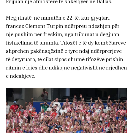
krijuan një atmosferë të shkëlqyer në Dallas.
Megjithatë, në minutën e 22-të, kur gjyqtari
francez Clement Turpin ndërpreu ndeshjen për
një pushim për freskim, nga tribunat u dëgjuan
fishkëllima të shumta. Tifozët e të dy kombëtareve
shprehën pakënaqësinë e tyre ndaj ndërprerjeve
të detyruara, të cilat sipas shumë tifozëve prishin
ritmin e lojës dhe ndikojnë negativisht në rrjedhën
e ndeshjeve.