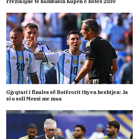
rrezikojnë të humbasin Kupën e Botës 2030
Gjyqtari i finales së Botërorit thyen heshtjen: Ja
si u soll Messi me mua