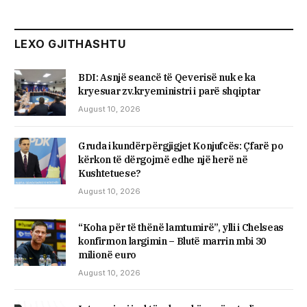
LEXO GJITHASHTU
BDI: Asnjë seancë të Qeverisë nuk e ka
kryesuar zv.kryeministri i parë shqiptar
August 10, 2026
Gruda i kundërpërgjigjet Konjufcës: Çfarë po
kërkon të dërgojmë edhe një herë në
Kushtetuese?
August 10, 2026
“Koha për të thënë lamtumirë”, ylli i Chelseas
konfirmon largimin – Blutë marrin mbi 30
milionë euro
August 10, 2026