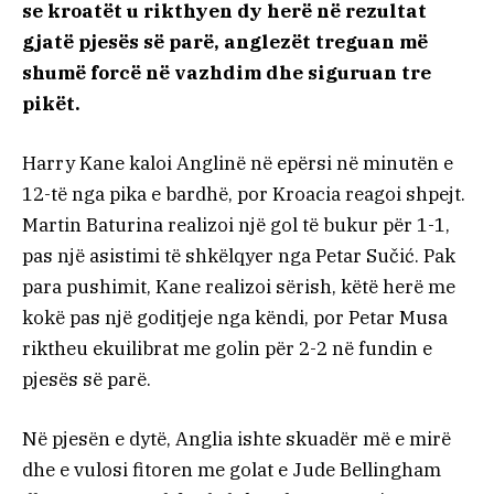
se kroatët u rikthyen dy herë në rezultat
gjatë pjesës së parë, anglezët treguan më
shumë forcë në vazhdim dhe siguruan tre
pikët.
Harry Kane kaloi Anglinë në epërsi në minutën e
12-të nga pika e bardhë, por Kroacia reagoi shpejt.
Martin Baturina realizoi një gol të bukur për 1-1,
pas një asistimi të shkëlqyer nga Petar Sučić. Pak
para pushimit, Kane realizoi sërish, këtë herë me
kokë pas një goditjeje nga këndi, por Petar Musa
riktheu ekuilibrat me golin për 2-2 në fundin e
pjesës së parë.
Në pjesën e dytë, Anglia ishte skuadër më e mirë
dhe e vulosi fitoren me golat e Jude Bellingham