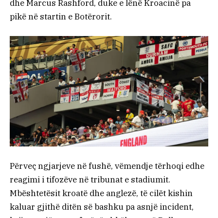
dhe Marcus Rashford, duke e lënë Kroacinë pa
pikë në startin e Botërorit.
Përveç ngjarjeve në fushë, vëmendje tërhoqi edhe
reagimi i tifozëve në tribunat e stadiumit.
Mbështetësit kroatë dhe anglezë, të cilët kishin
kaluar gjithë ditën së bashku pa asnjë incident,