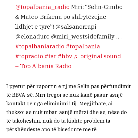
@topalbania_radio
Miri: “Selin-Gimbo
& Mateo-Brikena po shfrytëzojnë
lidhjet e tyre”! @salsanorrapi
@elonaduro @miri_westsidefamily . . .
#topalbaniaradio
#topalbania
#topradio
#tar
#bbv
♬ original sound
– Top Albania Radio
I pyetur për raportin e tij me Selin pas përfundimit
të BBVA-së, Miri tregoi se nuk kanë pasur asnjë
kontakt që nga eliminimi i tij. Megjithatë, ai
theksoi se nuk mban asnjë mërzi dhe se, nëse do
të takoheshin, nuk do ta kishte problem ta
përshëndeste apo të bisedonte me të.