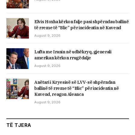
Elvis Hoxha kërkon falje pasi shpërndau ballinë
të rreme të “Blic” për incidentin në Kuvend
August 9, 2026
Lufta me Iranin në udhëkryq, gjenerali
amerikan kërkon rrugëdalje
August 9, 2026
Anëtari i Kryesisë së LVV-së shpërndan
ballinë të rreme të “Blic” për incidentin në
Kuvend, reagon Aleanca
August 9, 2026
TË TJERA