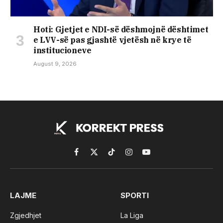
Hoti: Gjetjet e NDI-së dëshmojnë dështimet
e LVV-së pas gjashtë vjetësh në krye të
institucioneve
August 9, 2026
Facebook
X
TikTok
Instagram
YouTube
(Twitter)
LAJME
SPORTI
Zgjedhjet
La Liga