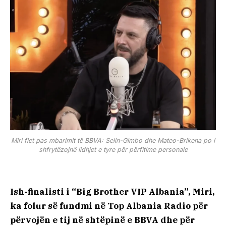
Miri flet pas mbarimit të BBVA: Selin-Gimbo dhe Mateo-Brikena po i
shfrytëzojnë lidhjet e tyre për përfitime personale
Ish-finalisti i “Big Brother VIP Albania”, Miri,
ka folur së fundmi në Top Albania Radio për
përvojën e tij në shtëpinë e BBVA dhe për