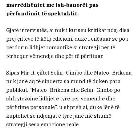
marrëdhëniet me ish-banorët pas
përfundimit të spektaklit.
Gjatë intervistës, ai nuk i kurseu kritikat ndaj disa
prej çifteve të këtij edicioni, duke i cilësuar se po i
përdorin lidhjet romantike si strategji për të
tërhequr vëmendje dhe për të përfituar.
Sipas Mir-it, çiftet Selin–Gimbo dhe Mateo–Brikena
nuk janë aq të sinqerta sa mund të duken para
publikut. “Mateo–Brikena dhe Selin–Gimbo po
shfrytëzojnë lidhjet e tyre për vëmendje dhe
përfitime personale”, u shpreh ai, duke lënë të
kuptohet se ndjenjat e tyre janë më shumë
strategji sesa emocione reale.