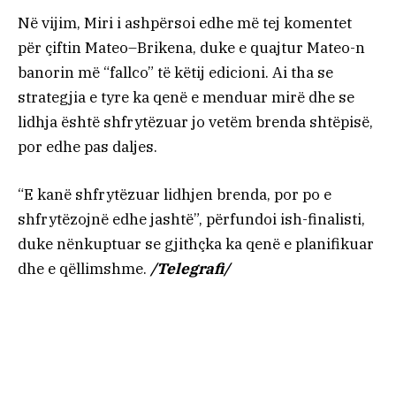
Në vijim, Miri i ashpërsoi edhe më tej komentet
për çiftin Mateo–Brikena, duke e quajtur Mateo-n
banorin më “fallco” të këtij edicioni. Ai tha se
strategjia e tyre ka qenë e menduar mirë dhe se
lidhja është shfrytëzuar jo vetëm brenda shtëpisë,
por edhe pas daljes.
“E kanë shfrytëzuar lidhjen brenda, por po e
shfrytëzojnë edhe jashtë”, përfundoi ish-finalisti,
duke nënkuptuar se gjithçka ka qenë e planifikuar
dhe e qëllimshme.
/Telegrafi/