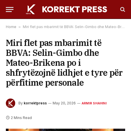
Home
»
Miri flet pas mbarimit të BBVA: Selin-Gimbo dhe Mateo-Brikena po i shfrytëzojnë lidhjet e tyre për përfitime personale
Miri flet pas mbarimit të
BBVA: Selin-Gimbo dhe
Mateo-Brikena po i
shfrytëzojnë lidhjet e tyre për
përfitime personale
By
korrektpress
May 20, 2026
ARMIR SHAHINI
2 Mins Read