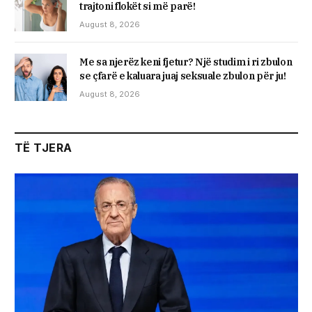
trajtoni flokët si më parë!
August 8, 2026
Me sa njerëz keni fjetur? Një studim i ri zbulon
se çfarë e kaluara juaj seksuale zbulon për ju!
August 8, 2026
TË TJERA