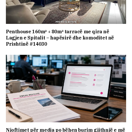
Penthouse 160m² + 80m² tarracë me qira në
Lagjen e Spitalit – hapësirë dhe komoditet në
Prishtinë #14030
Njoftimet për media po bëhen burim gjithnjë e më