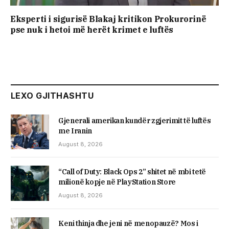
Eksperti i sigurisë Blakaj kritikon Prokurorinë
pse nuk i hetoi më herët krimet e luftës
LEXO GJITHASHTU
Gjenerali amerikan kundër zgjerimit të luftës
me Iranin
August 8, 2026
“Call of Duty: Black Ops 2” shitet në mbi tetë
milionë kopje në PlayStation Store
August 8, 2026
Keni thinja dhe jeni në menopauzë? Mos i