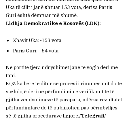
Uka të cilit i janë shtuar 153 vota, derisa Partis
Guri është dëmtuar më shumë.
Lidhja Demokratike e Kosovës (LDK):
Xhavit Uka: -153 vota
Paris Guri: +54 vota
Në partitë tjera ndryshimet janë të vogla deri më
tani.
KQZ ka bërë të ditur se procesi i rinumërimit do të
vazhdojë deri në përfundimin e verifikimit të të
gjitha vendvotimeve të parapara, ndërsa rezultatet
përfundimtare do të publikohen pas përmbylljes
së të gjitha procedurave ligjore./
Telegrafi
/