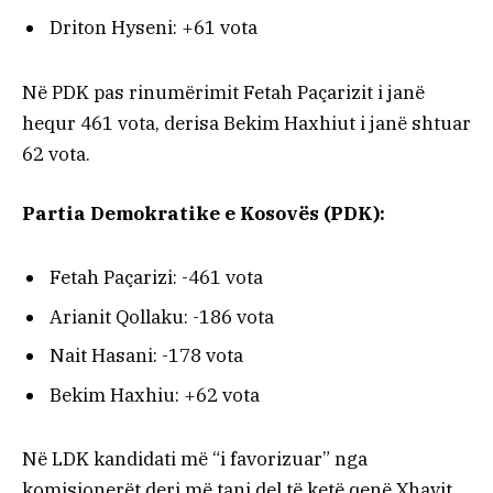
Driton Hyseni: +61 vota
Në PDK pas rinumërimit Fetah Paçarizit i janë
hequr 461 vota, derisa Bekim Haxhiut i janë shtuar
62 vota.
Partia Demokratike e Kosovës (PDK):
Fetah Paçarizi: -461 vota
Arianit Qollaku: -186 vota
Nait Hasani: -178 vota
Bekim Haxhiu: +62 vota
Në LDK kandidati më “i favorizuar” nga
komisionerët deri më tani del të ketë qenë Xhavit