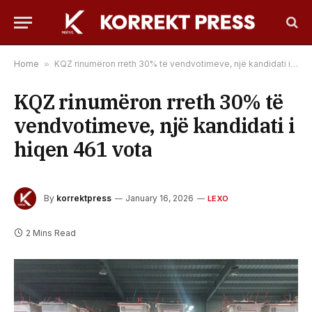
Home
»
KQZ rinumëron rreth 30% të vendvotimeve, një kandidati i hiqen 461 vota
KQZ rinumëron rreth 30% të
vendvotimeve, një kandidati i
hiqen 461 vota
By
korrektpress
January 16, 2026
LEXO
2 Mins Read