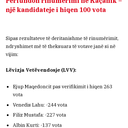
Përfundon rinumërimi në Kaçanik –
një kandidateje i hiqen 100 vota
Sipas rezultateve të deritanishme të rinumërimit,
ndryshimet më të theksuara të votave janë si në
vijim:
Lëvizja Vetëvendosje (LVV):
Ejup Maqedoncit pas verifikimit i hiqen 263
vota
Venedis Lahu: -244 vota
Filiz Mustafa: -227 vota
Albin Kurti: -137 vota