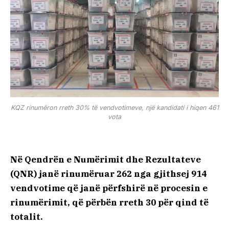
KQZ rinumëron rreth 30% të vendvotimeve, një kandidati i hiqen 461
vota
Në Qendrën e Numërimit dhe Rezultateve
(QNR) janë rinumëruar 262 nga gjithsej 914
vendvotime që janë përfshirë në procesin e
rinumërimit, që përbën rreth 30 për qind të
totalit.