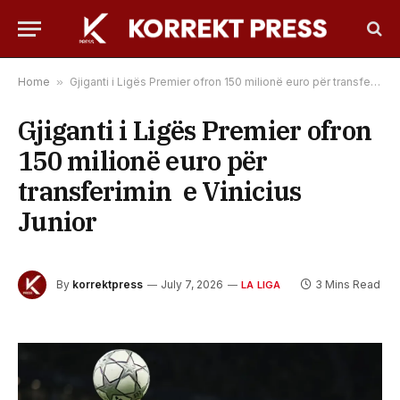
Home
»
Gjiganti i Ligës Premier ofron 150 milionë euro për transferimin e Vinicius Junior
Gjiganti i Ligës Premier ofron
150 milionë euro për
transferimin e Vinicius
Junior
By
korrektpress
July 7, 2026
3 Mins Read
LA LIGA