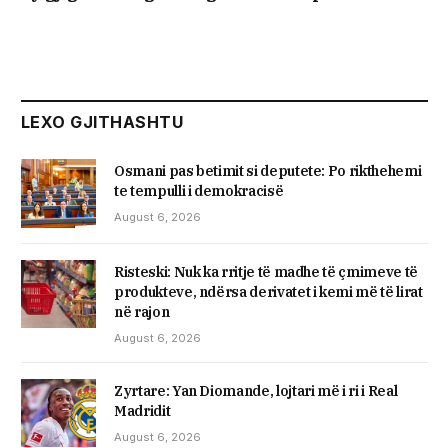
LEXO GJITHASHTU
Osmani pas betimit si deputete: Po rikthehemi
te tempulli i demokracisë
August 6, 2026
Risteski: Nuk ka rritje të madhe të çmimeve të
produkteve, ndërsa derivatet i kemi më të lirat
në rajon
August 6, 2026
Zyrtare: Yan Diomande, lojtari më i ri i Real
Madridit
August 6, 2026