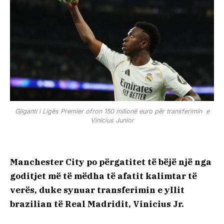
Gjiganti i Ligës Premier ofron 150 milionë euro për transferimin e
Vinicius Junior
Manchester City po përgatitet të bëjë një nga
goditjet më të mëdha të afatit kalimtar të
verës, duke synuar transferimin e yllit
brazilian të Real Madridit, Vinicius Jr.