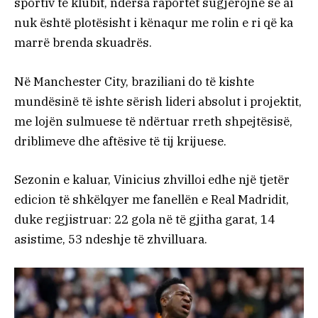
sportiv të klubit, ndërsa raportet sugjerojnë se ai
nuk është plotësisht i kënaqur me rolin e ri që ka
marrë brenda skuadrës.
Në Manchester City, braziliani do të kishte
mundësinë të ishte sërish lideri absolut i projektit,
me lojën sulmuese të ndërtuar rreth shpejtësisë,
driblimeve dhe aftësive të tij krijuese.
Sezonin e kaluar, Vinicius zhvilloi edhe një tjetër
edicion të shkëlqyer me fanellën e Real Madridit,
duke regjistruar: 22 gola në të gjitha garat, 14
asistime, 53 ndeshje të zhvilluara.