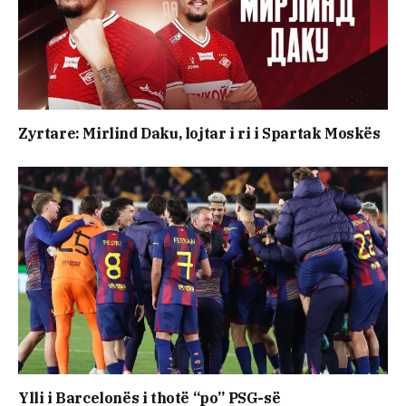
Zyrtare: Mirlind Daku, lojtar i ri i Spartak Moskës
Ylli i Barcelonës i thotë “po” PSG-së