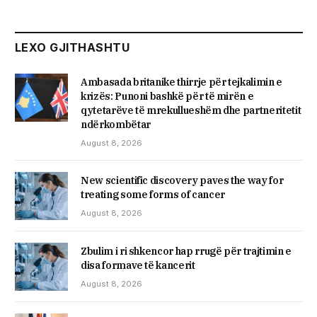
LEXO GJITHASHTU
Ambasada britanike thirrje për tejkalimin e
krizës: Punoni bashkë për të mirën e
qytetarëve të mrekullueshëm dhe partneritetit
ndërkombëtar
August 8, 2026
New scientific discovery paves the way for
treating some forms of cancer
August 8, 2026
Zbulim i ri shkencor hap rrugë për trajtimin e
disa formave të kancerit
August 8, 2026