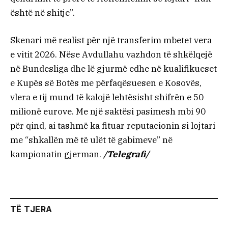
është në shitje”.
Skenari më realist për një transferim mbetet vera
e vitit 2026. Nëse Avdullahu vazhdon të shkëlqejë
në Bundesliga dhe lë gjurmë edhe në kualifikueset
e Kupës së Botës me përfaqësuesen e Kosovës,
vlera e tij mund të kalojë lehtësisht shifrën e 50
milionë eurove. Me një saktësi pasimesh mbi 90
për qind, ai tashmë ka fituar reputacionin si lojtari
me “shkallën më të ulët të gabimeve” në
kampionatin gjerman.
/Telegrafi/
TË TJERA