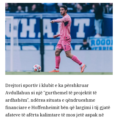
Drejtori sportiv i klubit e ka përshkruar
Avdullahun si një “gurthemel të projektit të
ardhshëm”, ndërsa situata e qëndrueshme
financiare e Hoffenheimit bën që largimi i tij gjatë
afateve të afërta kalimtare të mos jetë aspak në