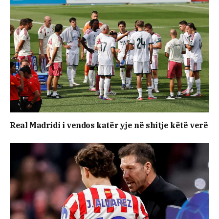
Real Madridi i vendos katër yje në shitje këtë verë