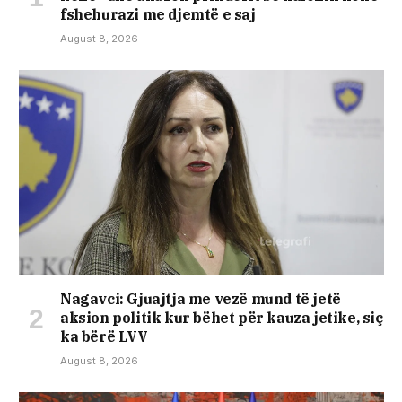
fshehurazi me djemtë e saj
August 8, 2026
Nagavci: Gjuajtja me vezë mund të jetë
aksion politik kur bëhet për kauza jetike, siç
ka bërë LVV
August 8, 2026