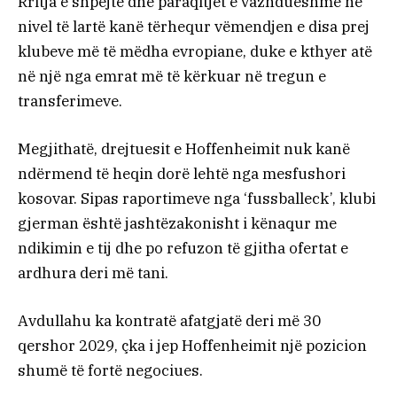
Rritja e shpejtë dhe paraqitjet e vazhdueshme në
nivel të lartë kanë tërhequr vëmendjen e disa prej
klubeve më të mëdha evropiane, duke e kthyer atë
në një nga emrat më të kërkuar në tregun e
transferimeve.
Megjithatë, drejtuesit e Hoffenheimit nuk kanë
ndërmend të heqin dorë lehtë nga mesfushori
kosovar. Sipas raportimeve nga ‘fussballeck’, klubi
gjerman është jashtëzakonisht i kënaqur me
ndikimin e tij dhe po refuzon të gjitha ofertat e
ardhura deri më tani.
Avdullahu ka kontratë afatgjatë deri më 30
qershor 2029, çka i jep Hoffenheimit një pozicion
shumë të fortë negociues.