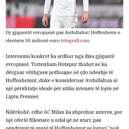
Dy gjigantët evropianë pas Avdullahut, Hoffenheim e
vlerëson 50 milionë euro
telegrafi.com
Interesimi konkret ka ardhur nga disa gjigantë
evropianë. Tottenham Hotspur thuhet se ka
dërguar vëzhgues pothuajse në çdo ndeshje të
Hoffenheimit, duke e konsideruar Avdullahun si
një përshtatje ideale për stilin intensiv të lojës në
Ligën Premier.
Ndërkohë, edhe AC Milan ka shprehur interes, por
një ofertë fillestare u ndal që në start, pas
qëndrimit të prerë të Hoffenheimit se lojtari “nuk