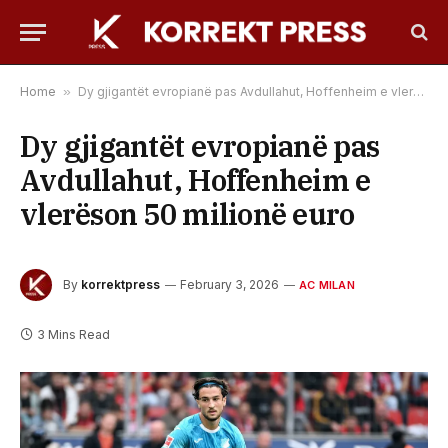
Home
»
Dy gjigantët evropianë pas Avdullahut, Hoffenheim e vlerëson 50 milionë euro
Dy gjigantët evropianë pas
Avdullahut, Hoffenheim e
vlerëson 50 milionë euro
By
korrektpress
February 3, 2026
AC MILAN
3 Mins Read