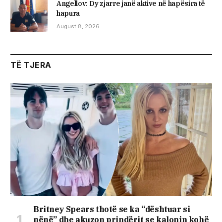
Angellov: Dy zjarre janë aktive në hapësira të
hapura
August 8, 2026
TË TJERA
Britney Spears thotë se ka “dështuar si
nënë” dhe akuzon prindërit se kalonin kohë