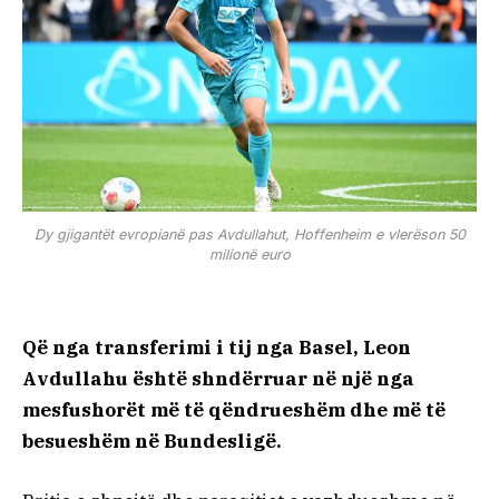
Dy gjigantët evropianë pas Avdullahut, Hoffenheim e vlerëson 50
milionë euro
Që nga transferimi i tij nga Basel, Leon
Avdullahu është shndërruar në një nga
mesfushorët më të qëndrueshëm dhe më të
besueshëm në Bundesligë.