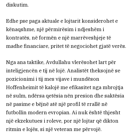
diskutim.
Edhe pse paga aktuale e lojtarit konsiderohet e
kënaqshme, një përmirësim i ndjeshëm i
kontratës, në formën e një marrëveshjeje të
madhe financiare, pritet të negociohet gjatë verës.
Nga ana taktike, Avdullahu vlerësohet lart për
inteligjencën e tij në lojë. Analistët theksojnë se
pozicionimi i tij mes vijave i mundëson
Hoffenheimit të kalojë me efikasitet nga mbrojtja
në sulm, ndërsa qetësia nën presion dhe saktësia
në pasime e bëjnë atë një profil të rrallë në
futbollin modern evropian. Ai nuk është thjesht
një ekzekutues i roleve, por një lojtar që dikton
ritmin e lojës, si një veteran me përvojë.