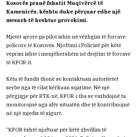
Kosovës pranë fshatit Muqivërcë të
Kamenicës, kështu duke përçuar edhe një
mesazh të heshtur provokimi.
Mjetet ajrore pa pilot ishin në vëzhgim të forcave
policore të Kosovës. Njoftimi i Policisë për këtë
veprim ishte i menjëhershëm në drejtim të forcave
të KFOR-it.
Këta të fundit thonë se kontaktuan autoritetet
serbe nga të cilat kërkuan sqarime. Në një
përgjigje për RTK-në, KFOR-i tha se vazhdojnë ta
monitorojnë nga afër situatën dhe të kontribuojnë
në një mjedis të sigurt.
“KFOR është njoftuar për këtë zhvillim të