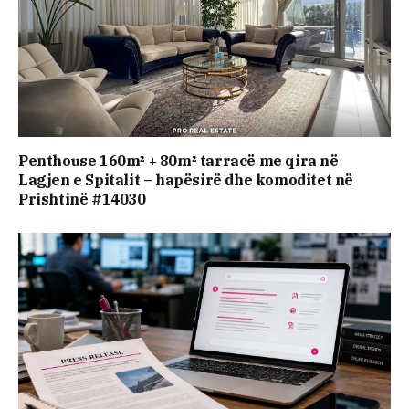
Penthouse 160m² + 80m² tarracë me qira në
Lagjen e Spitalit – hapësirë dhe komoditet në
Prishtinë #14030