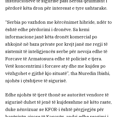
institucioneve të sigurisë pasi Serbia qëllimisht i
përdorë këta dron për interesat e tyre ushtarake.
“Serbia po vazhdon me kërcënimet hibride, ndër to
është edhe përdorimi i dronëve. Sa kemi
informacione janë këta dronët komercial po
shkojnë në baza private por krejt janë me regji të
sistemit të inteligjencës serbe për nevoja edhe të
Forcave të Armatosura edhe të policisë e tjera.
Vetë koncentrimi i forcave aty dhe me kujdes po
vëzhgohet e gjithë kjo situatë”, tha Nuredin Ibishi,
njohës i çështjeve të sigurisë.
Edhe njohës të tjerë thonë se autoritet vendore të
sigurisë duhet të jenë të kujdesshme në këto raste,
duke nënvizuar se KFOR-i është përgjegjës për
hapësirën ajrore të Kosovës, andaj edhe reagimi i