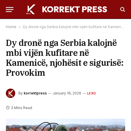
Home
»
Dy dronë nga Serbia kalojnë mbi vijën kufitare në Kamenicë, njohësit e sigurisë: Provokim
Dy dronë nga Serbia kalojnë
mbi vijën kufitare në
Kamenicë, njohësit e sigurisë:
Provokim
By
korrektpress
January 16, 2026
LEXO
3 Mins Read