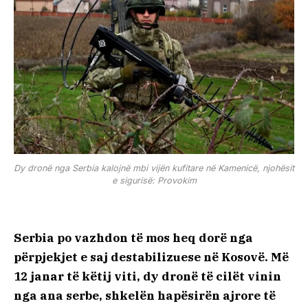
Dy dronë nga Serbia kalojnë mbi vijën kufitare në Kamenicë, njohësit
e sigurisë: Provokim
Serbia po vazhdon të mos heq dorë nga
përpjekjet e saj destabilizuese në Kosovë. Më
12 janar të këtij viti, dy dronë të cilët vinin
nga ana serbe, shkelën hapësirën ajrore të