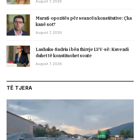
August 7, 2026
​Murati-opozitës për seancën konstitutive: Çka
kanë sot?
August 7, 2026
Lushaku-Sadriu i bën thirrje LVV-së: Kuvendi
duhet të konstituohet sonte
August 7, 2026
TË TJERA