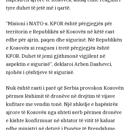
tyre duhet të jetë më i qartë.
“Misioni i NATO-s, KFOR është përgjegjës për
territorin e Republikës së Kosovës në këtë rast
edhe për ajrin, paqen dhe sigurinë. Në Republikën
e Kosovës si reagues i tretë përgjegjës është
KFOR. Duhet të jemi gjithmonë vigjilent në
aspektin e sigurisë”, deklaroi Arben Dashevci,
njohës i çështjeve të sigurisë.
Nuk është rasti i parë që Serbia provokon Kosovën
përmes lëshimit të dronëve në drejtim të vijave
kufitare me vendin tonë. Një shkelje e hapësirës
ajrore të Kosovës nga shteti serb përmes dronëve
e kishte konfirmuar në shtator të vitit të kaluar
edhe ministri në detyrë i Punëve të Brendshme,