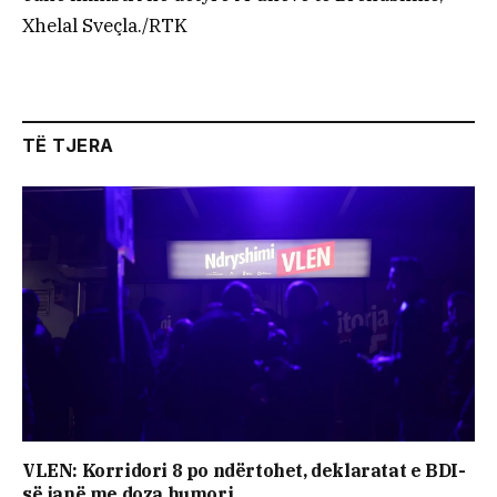
Xhelal Sveçla./RTK
TË TJERA
VLEN: Korridori 8 po ndërtohet, deklaratat e BDI-
së janë me doza ​humori