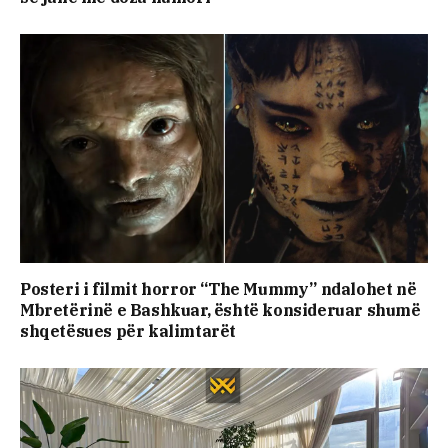
Posteri i filmit horror “The Mummy” ndalohet në
Mbretërinë e Bashkuar, është konsideruar shumë
shqetësues për kalimtarët