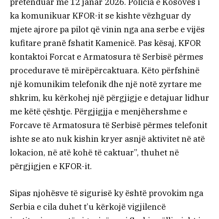
pretenduar më 12 janar 2026. Policia e Kosovës i
ka komunikuar KFOR-it se kishte vëzhguar dy
mjete ajrore pa pilot që vinin nga ana serbe e vijës
kufitare pranë fshatit Kamenicë. Pas kësaj, KFOR
kontaktoi Forcat e Armatosura të Serbisë përmes
procedurave të mirëpërcaktuara. Këto përfshinë
një komunikim telefonik dhe një notë zyrtare me
shkrim, ku kërkohej një përgjigje e detajuar lidhur
me këtë çështje. Përgjigjja e menjëhershme e
Forcave të Armatosura të Serbisë përmes telefonit
ishte se ato nuk kishin kryer asnjë aktivitet në atë
lokacion, në atë kohë të caktuar”, thuhet në
përgjigjen e KFOR-it.
Sipas njohësve të sigurisë ky është provokim nga
Serbia e cila duhet t’u kërkojë vigjilencë