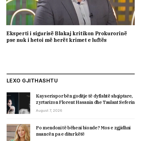
Eksperti i sigurisë Blakaj kritikon Prokurorinë
pse nuk i hetoi më herët krimet e luftës
LEXO GJITHASHTU
Kayserispor bën goditje të dyfishtë shqiptare,
zyrtarizon Florent Hasanin dhe Taulant Seferin
August 7, 2026
Po mendoni të bëheni bionde? Mos e zgjidhni
nuancën pa e ditur këtë