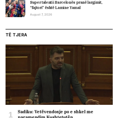
Super talenti i Barcelonës pranë largimit,
“fajtori” është Lamine Yamal
August 7, 2026
TË TJERA
Sadiku: Vetëvendosje po e shkel me
paramendim Kushtetutën