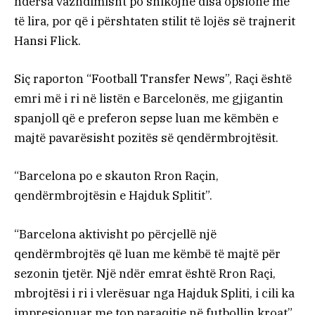
ndërsa vazhdimisht po shikojnë disa opsione më
të lira, por që i përshtaten stilit të lojës së trajnerit
Hansi Flick.
Siç raporton “Football Transfer News”, Raçi është
emri më i ri në listën e Barcelonës, me gjigantin
spanjoll që e preferon sepse luan me këmbën e
majtë pavarësisht pozitës së qendërmbrojtësit.
“Barcelona po e skauton Rron Raçin,
qendërmbrojtësin e Hajduk Splitit”.
“Barcelona aktivisht po përcjellë një
qendërmbrojtës që luan me këmbë të majtë për
sezonin tjetër. Një ndër emrat është Rron Raçi,
mbrojtësi i ri i vlerësuar nga Hajduk Spliti, i cili ka
impresionuar me top paraqitje në futbollin kroat”,