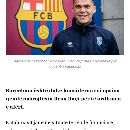
Barcelona “skauton” Kosovën: Ron Raçi mes opsioneve për
gjigantin katalunas
Barcelona është duke konsideruar si opsion
qendërmbrojtësin Rron Raçi për të ardhmen
e afërt.
Katalunasit janë në situatë të rëndë financiare,