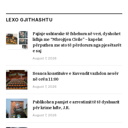
LEXO GJITHASHTU
Pajisje ushtarake të fshehura në veri, dyshohet
lidhja me “Mbrojtjen Civile” – kapelat
përputhen me ato të përdorura nga pjesëtarët
e saj
August 7, 2026
Seanca konstituive e Kuvendit vazhdon nesër
në orën 11:00
August 7, 2026
Publikohen pamjet e arrestimit të të dyshuarit
për krime lufte, J.R.
August 7, 2026