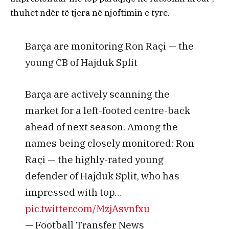
thuhet ndër të tjera në njoftimin e tyre.
Barça are monitoring Ron Raçi — the
young CB of Hajduk Split
Barça are actively scanning the
market for a left-footed centre-back
ahead of next season. Among the
names being closely monitored: Ron
Raçi — the highly-rated young
defender of Hajduk Split, who has
impressed with top…
pic.twitter.com/MzjAsvnfxu
— Football Transfer News