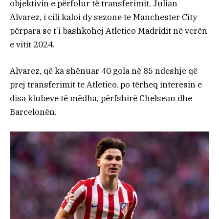
objektivin e përfolur të transferimit, Julian
Alvarez, i cili kaloi dy sezone te Manchester City
përpara se t’i bashkohej Atletico Madridit në verën
e vitit 2024.
Alvarez, që ka shënuar 40 gola në 85 ndeshje që
prej transferimit te Atletico, po tërheq interesin e
disa klubeve të mëdha, përfshirë Chelsean dhe
Barcelonën.