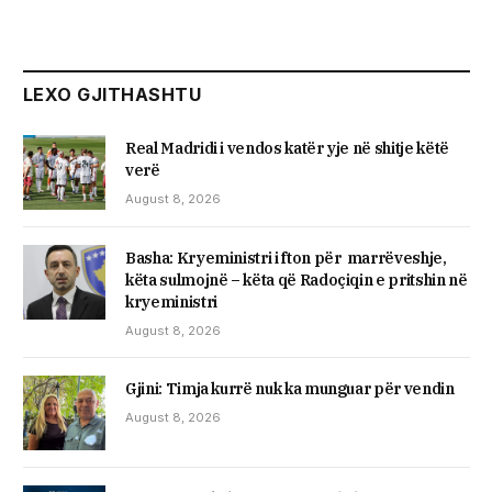
LEXO GJITHASHTU
Real Madridi i vendos katër yje në shitje këtë
verë
August 8, 2026
Basha: Kryeministri i fton për marrëveshje,
këta sulmojnë – këta që Radoçiqin e pritshin në
kryeministri
August 8, 2026
​Gjini: Timja kurrë nuk ka munguar për vendin
August 8, 2026