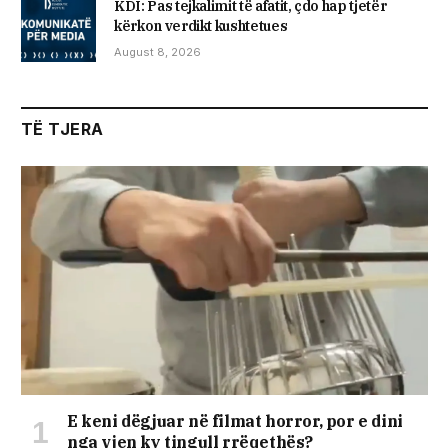
KDI: Pas tejkalimit të afatit, çdo hap tjetër
kërkon verdikt kushtetues
August 8, 2026
TË TJERA
E keni dëgjuar në filmat horror, por e dini
nga vjen ky tingull rrëqethës?