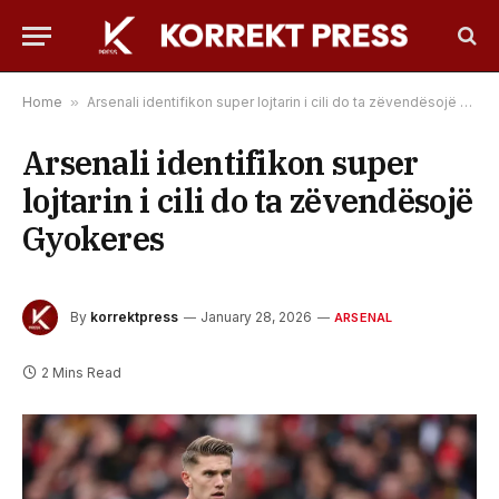
Home
»
Arsenali identifikon super lojtarin i cili do ta zëvendësojë Gyokeres
Arsenali identifikon super
lojtarin i cili do ta zëvendësojë
Gyokeres
By
korrektpress
January 28, 2026
ARSENAL
2 Mins Read