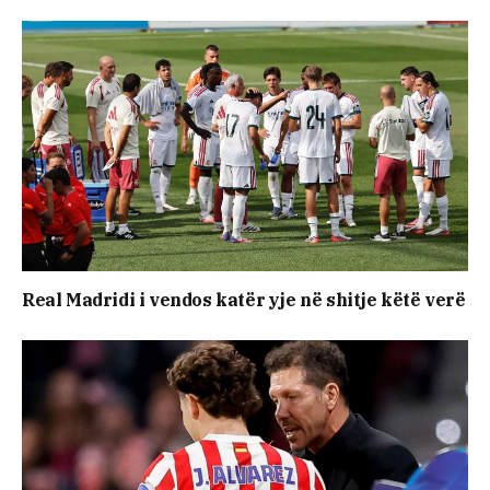
Real Madridi i vendos katër yje në shitje këtë verë