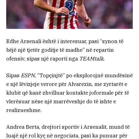
Edhe Arsenali është i interesuar, pasi “synon të
bëjë një tjetër goditje të madhe” në repartin
ofensiv, sipas një raporti nga
TEAMtalk
.
Sipas
ESPN
, “Topçinjtë” po eksplorojnë mundësinë
e një lëvizjeje verore për Alvarezin, me zyrtarët e
klubit që kanë zhvilluar kontakte joformale për të
vlerësuar nëse një marrëveshje do të ishte e
realizueshme.
Andrea Berta, drejtori sportiv i Arsenalit, mund të
luajë një rol kyç në negociata, pasi ka punuar për