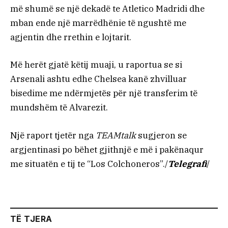
më shumë se një dekadë te Atletico Madridi dhe
mban ende një marrëdhënie të ngushtë me
agjentin dhe rrethin e lojtarit.
Më herët gjatë këtij muaji, u raportua se si
Arsenali ashtu edhe Chelsea kanë zhvilluar
bisedime me ndërmjetës për një transferim të
mundshëm të Alvarezit.
Një raport tjetër nga
TEAMtalk
sugjeron se
argjentinasi po bëhet gjithnjë e më i pakënaqur
me situatën e tij te “Los Colchoneros”./
Telegrafi
/
TË TJERA