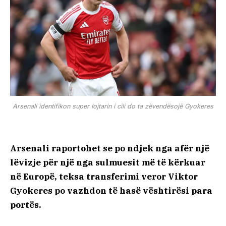
Arsenali identifikon super lojtarin i cili do ta zëvendësojë Gyokeres
Arsenali raportohet se po ndjek nga afër një
lëvizje për një nga sulmuesit më të kërkuar
në Europë, teksa transferimi veror Viktor
Gyokeres po vazhdon të hasë vështirësi para
portës.