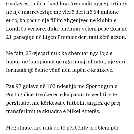
Gyokeres, i cili iu bashkua Arsenalit nga Sportingu
në një marrëveshje me vlerë deri në 64 milionë
euro, ka pasur një fillim zhgënjyes në klubin e
Londrës Veriore, duke shënuar vetëm pesë gola në
21 paraqitje në Ligën Premier deri tani këtë sezon.
Në fakt, 27-vjeçari nuk ka shënuar nga loja e
hapur në kampionat që nga muaji shtator, një seri
formash që është vënë nën lupën e kritikëve.
Pas 97 golave në 102 ndeshje me Sportingun e
Portugalisë, Gyokeres e ka pasur të vështirë të
përshtatet me kërkesat e futbollit anglez që prej
transferimit te skuadra e Mikel Artetës.
Megjithatë, kjo nuk do të përbënte problem për