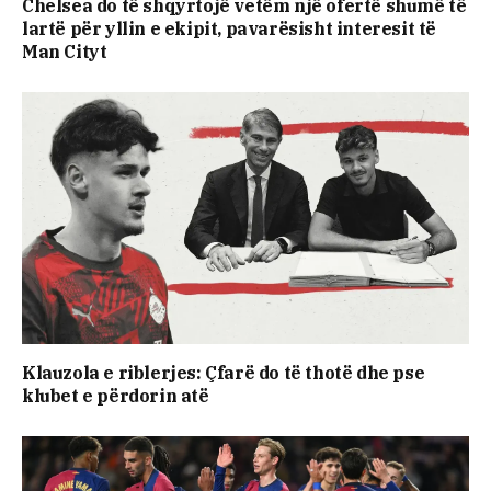
Chelsea do të shqyrtojë vetëm një ofertë shumë të
lartë për yllin e ekipit, pavarësisht interesit të
Man Cityt
Klauzola e riblerjes: Çfarë do të thotë dhe pse
klubet e përdorin atë