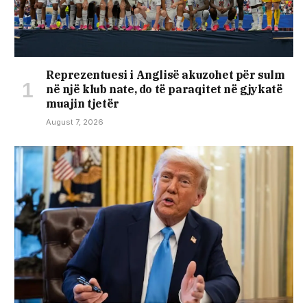
Reprezentuesi i Anglisë akuzohet për sulm
në një klub nate, do të paraqitet në gjykatë
muajin tjetër
August 7, 2026