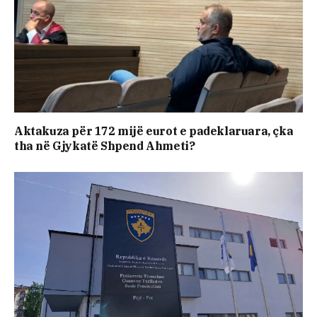
Aktakuza për 172 mijë eurot e padeklaruara, çka
tha në Gjykatë Shpend Ahmeti?