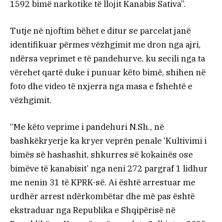
1592 bimë narkotike të llojit Kanabis Sativa”.
Tutje në njoftim bëhet e ditur se parcelat janë
identifikuar përmes vëzhgimit me dron nga ajri,
ndërsa veprimet e të pandehurve, ku secili nga ta
vërehet qartë duke i punuar këto bimë, shihen në
foto dhe video të nxjerra nga masa e fshehtë e
vëzhgimit.
“Me këto veprime i pandehuri N.Sh., në
bashkëkryerje ka kryer veprën penale ‘Kultivimi i
bimës së hashashit, shkurres së kokainës ose
bimëve të kanabisit’ nga neni 272 pargraf 1 lidhur
me nenin 31 të KPRK-së. Ai është arrestuar me
urdhër arrest ndërkombëtar dhe më pas është
ekstraduar nga Republika e Shqipërisë në