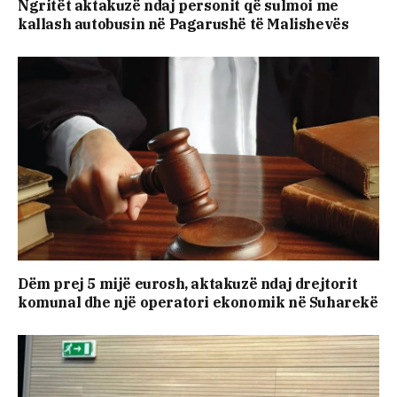
Ngritët aktakuzë ndaj personit që sulmoi me
kallash autobusin në Pagarushë të Malishevës
Dëm prej 5 mijë eurosh, aktakuzë ndaj drejtorit
komunal dhe një operatori ekonomik në Suharekë