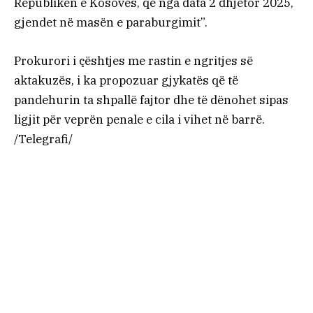
Republikën e Kosovës, që nga data 2 dhjetor 2025,
gjendet në masën e paraburgimit”.
Prokurori i çështjes me rastin e ngritjes së
aktakuzës, i ka propozuar gjykatës që të
pandehurin ta shpallë fajtor dhe të dënohet sipas
ligjit për veprën penale e cila i vihet në barrë.
/Telegrafi/