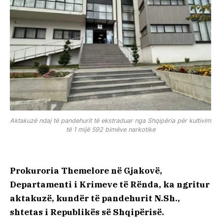
Aktakuzë ndaj të pandehurit të ekstraduar nga Shqipëria për kultivim
të 1 mijë 592 bimëve narkotike
Prokuroria Themelore në Gjakovë,
Departamenti i Krimeve të Rënda, ka ngritur
aktakuzë, kundër të pandehurit N.Sh.,
shtetas i Republikës së Shqipërisë.