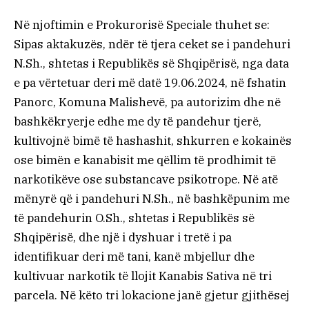
Në njoftimin e Prokurorisë Speciale thuhet se:
Sipas aktakuzës, ndër të tjera ceket se i pandehuri
N.Sh., shtetas i Republikës së Shqipërisë, nga data
e pa vërtetuar deri më datë 19.06.2024, në fshatin
Panorc, Komuna Malishevë, pa autorizim dhe në
bashkëkryerje edhe me dy të pandehur tjerë,
kultivojnë bimë të hashashit, shkurren e kokainës
ose bimën e kanabisit me qëllim të prodhimit të
narkotikëve ose substancave psikotrope. Në atë
mënyrë që i pandehuri N.Sh., në bashkëpunim me
të pandehurin O.Sh., shtetas i Republikës së
Shqipërisë, dhe një i dyshuar i tretë i pa
identifikuar deri më tani, kanë mbjellur dhe
kultivuar narkotik të llojit Kanabis Sativa në tri
parcela. Në këto tri lokacione janë gjetur gjithësej