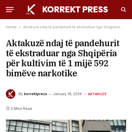
Home
»
Aktakuzë ndaj të pandehurit të ekstraduar nga Shqipëria për kultivim të 1 mijë 592 bimëve narkotike
Aktakuzë ndaj të pandehurit
të ekstraduar nga Shqipëria
për kultivim të 1 mijë 592
bimëve narkotike
By
korrektpress
January 16, 2026
AKTAKUZË
2 Mins Read