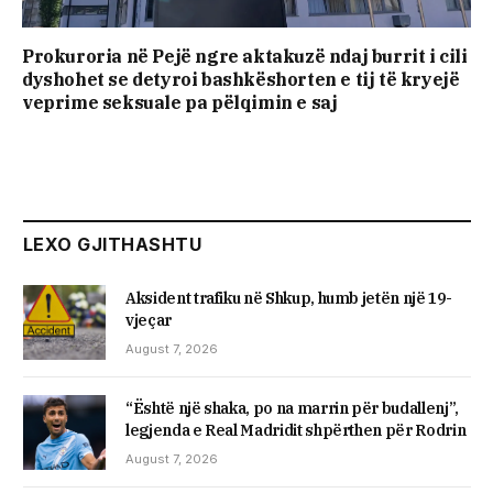
Prokuroria në Pejë ngre aktakuzë ndaj burrit i cili
dyshohet se detyroi bashkëshorten e tij të kryejë
veprime seksuale pa pëlqimin e saj
LEXO GJITHASHTU
Aksident trafiku në Shkup, humb jetën një 19-
vjeçar
August 7, 2026
“Është një shaka, po na marrin për budallenj”,
legjenda e Real Madridit shpërthen për Rodrin
August 7, 2026