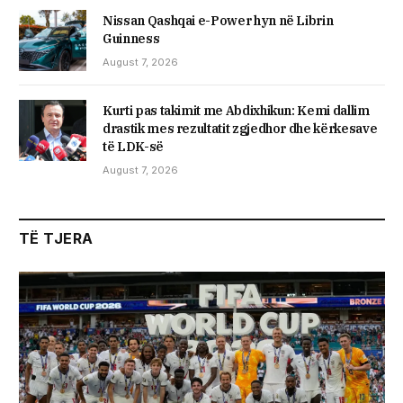
Nissan Qashqai e-Power hyn në Librin
Guinness
August 7, 2026
Kurti pas takimit me Abdixhikun: Kemi dallim
drastik mes rezultatit zgjedhor dhe kërkesave
të LDK-së
August 7, 2026
TË TJERA