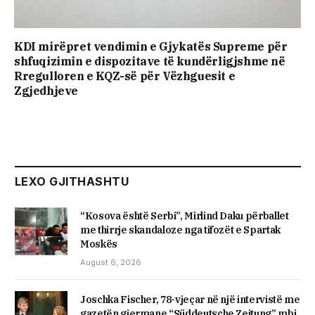
KDI mirëpret vendimin e Gjykatës Supreme për
shfuqizimin e dispozitave të kundërligjshme në
Rregulloren e KQZ-së për Vëzhguesit e
Zgjedhjeve
LEXO GJITHASHTU
“Kosova është Serbi”, Mirlind Daku përballet
me thirrje skandaloze nga tifozët e Spartak
Moskës
August 6, 2026
Joschka Fischer, 78-vjeçar në një intervistë me
gazetën gjermane “Süddeutsche Zeitung” mbi