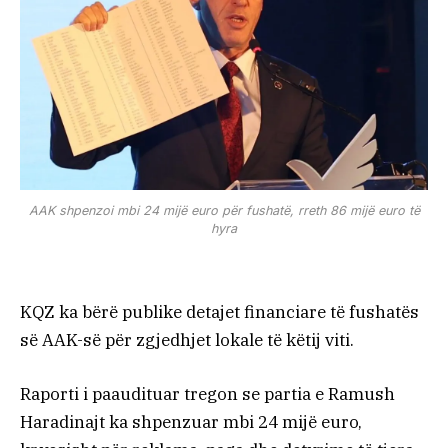
AAK shpenzoi mbi 24 mijë euro për fushatë, rreth 86 mijë euro të
hyra
KQZ ka bërë publike detajet financiare të fushatës
së AAK-së për zgjedhjet lokale të këtij viti.
Raporti i paaudituar tregon se partia e Ramush
Haradinajt ka shpenzuar mbi 24 mijë euro,