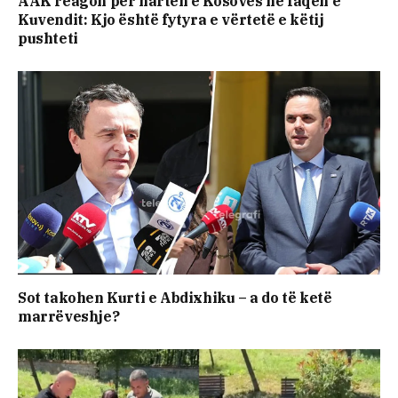
AAK reagon për hartën e Kosovës në faqen e
Kuvendit: Kjo është fytyra e vërtetë e këtij
pushteti
Sot takohen Kurti e Abdixhiku – a do të ketë
marrëveshje?