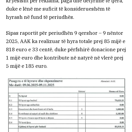
kryesisht për reklama, paga dhe detyrime të tjera,
duke e lënë me suficit të konsiderueshëm të
hyrash në fund të periudhës.
Sipas raportit për periudhën 9 qershor – 9 nëntor
2025, AAK ka realizuar të hyra totale prej 85 mijë e
818 euro e 33 centë, duke përfshirë donacione prej
1 mijë euro dhe kontribute në natyrë në vlerë prej
5 mijë e 185 euro.