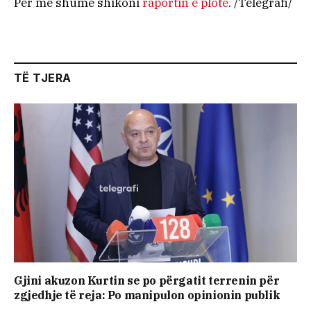
Për më shumë shikoni
raportin e plotë
. /Telegrafi/
TË TJERA
Gjini akuzon Kurtin se po përgatit terrenin për
zgjedhje të reja: Po manipulon opinionin publik