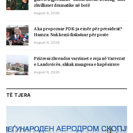
zhvillimet dramatike në botë
August 6, 2026
A ka propozuar PDK-ja emër për president?
Hamza: Nuk kemi diskutuar për poste
August 6, 2026
Prizreni zhvendos varrimet e reja në Varrezat
e Landovicës, shkak mungesa e hapësirave
August 6, 2026
TË TJERA