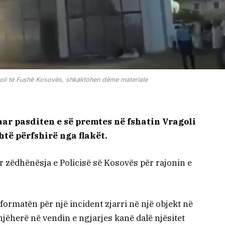
agoli të Fushë Kosovës, shkaktohen dëme materiale
ruar pasditen e së premtes në fshatin Vragoli
htë përfshirë nga flakët.
 zëdhënësja e Policisë së Kosovës për rajonin e
formatën për një incident zjarri në një objekt në
jëherë në vendin e ngjarjes kanë dalë njësitet