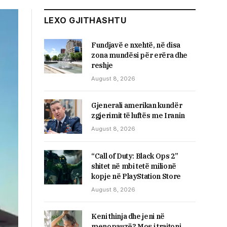
LEXO GJITHASHTU
Fundjavë e nxehtë, në disa
zona mundësi për erëra dhe
reshje
August 8, 2026
Gjenerali amerikan kundër
zgjerimit të luftës me Iranin
August 8, 2026
“Call of Duty: Black Ops 2”
shitet në mbi tetë milionë
kopje në PlayStation Store
August 8, 2026
Keni thinja dhe jeni në
menopauzë? Mos i trajtoni