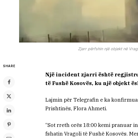
Zjarr përfshin një objekt në Vr
SHARE
Një incident zjarri është regjist
të Fushë Kosovës, ku një objekt ës
Lajmin për Telegrafin e ka konfirmuar
Prishtinës, Flora Ahmeti.
“Sot rreth orës 18:00 kemi pranuar in
fshatin Vragoli të Fushë Kosovës. Men