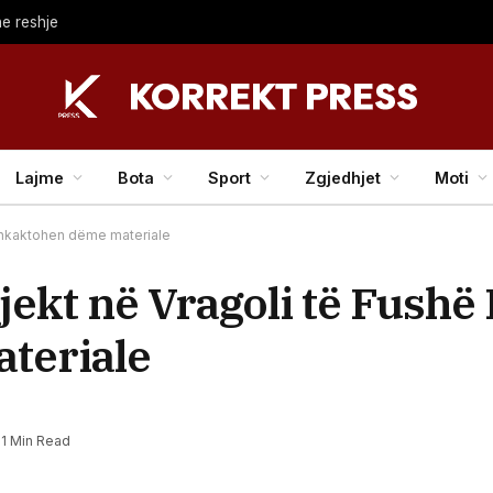
e reshje
Lajme
Bota
Sport
Zgjedhjet
Moti
 shkaktohen dëme materiale
bjekt në Vragoli të Fushë
teriale
1 Min Read