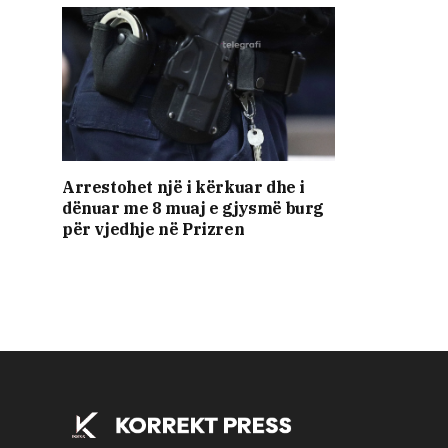
Arrestohet një i kërkuar dhe i
dënuar me 8 muaj e gjysmë burg
për vjedhje në Prizren