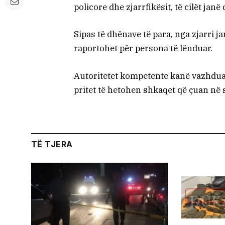
policore dhe zjarrfikësit, të cilët ja
Sipas të dhënave të para, nga zjarri
raportohet për persona të lënduar.
Autoritetet kompetente kanë vazhdua
pritet të hetohen shkaqet që çuan në s
TË TJERA