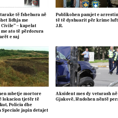
htarake të fshehura në
Publikohen pamjet e arresti
ohet lidhja me
të të dyshuarit për krime luft
 Civile” – kapelat
J.R.
me ato të përdorura
arët e saj
hen mbetje mortore
Aksident mes dy veturash në
 lokacion tjetër të
Gjakovë, lëndohen nëntë per
kut, Policia dhe
 Speciale japin detajet