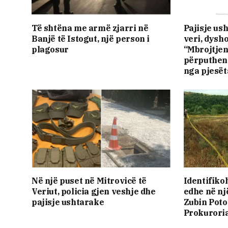
Të shtëna me armë zjarri në
Pajisje us
Banjë të Istogut, një person i
veri, dysh
plagosur
“Mbrojtjen
përputhen 
nga pjesët
Në një puset në Mitrovicë të
Identifiko
Veriut, policia gjen veshje dhe
edhe në një
pajisje ushtarake
Zubin Poto
Prokuroria