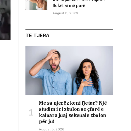
flokët si më parë!
August 8, 2026
TË TJERA
Me sa njerëz keni fjetur? Një
studim i ri zbulon se çfarë e
kaluara juaj seksuale zbulon
për ju!
August 8, 2026