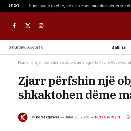
LEXO:
Fundjavë e nxehtë, në disa zona mundësi për erëra dh
Facebook
X
Instagram
(Twitter)
Saturday, August 8
Ballina
Home
»
Zjarr përfshin një objekt në Vragoli të Fushë Kosovës,
Zjarr përfshin një o
shkaktohen dëme ma
By
korrektpress
June 26, 2026
FLORA AHMETI